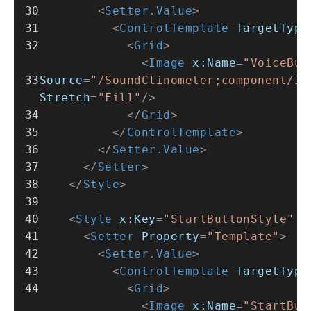
<
Setter.Value
>
<
ControlTemplate
TargetType
<
Grid
>
<
Image
x:Name
=
"VoiceBut
Source
=
"/SoundClinometer;component/Im
Stretch
=
"Fill"
/>
</
Grid
>
</
ControlTemplate
>
</
Setter.Value
>
</
Setter
>
</
Style
>
<
Style
x:Key
=
"StartButtonStyle"
T
<
Setter
Property
=
"Template"
>
<
Setter.Value
>
<
ControlTemplate
TargetType
<
Grid
>
<
Image
x:Name
=
"StartBut