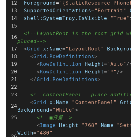
Foreground
=
"{StaticResource PhoneFo
SupportedOrientations
=
"Portrait"
Or
shell:SystemTray.IsVisible
=
"True"
>
<!--LayoutRoot is the root grid whe
placed-->
<
Grid
x:Name
=
"LayoutRoot"
Backgroun
<
Grid.RowDefinitions
>
<
RowDefinition
Height
=
"Auto"
/>
<
RowDefinition
Height
=
"*"
/>
</
Grid.RowDefinitions
>
<!--ContentPanel - place addition
<
Grid
x:Name
=
"ContentPanel"
Grid.
Background
=
"White"
>
<!--■背景-->
<
Image
Height
=
"768"
Name
=
"Setti
Width
=
"480"