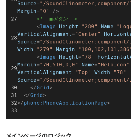
Source
=
"/SoundClinometer;component/Im
Margin
=
"0"
 />
<!--■ボタン-->
<
Image
Height
=
"280"
Name
=
"LogoI
VerticalAlignment
=
"Center"
Horizontal
Source
=
"/SoundClinometer;component/Im
Width
=
"279"
Margin
=
"100,102,101,386"
 
<
Image
Height
=
"78"
HorizontalAl
Margin
=
"70,510,0,0"
Name
=
"HelpIcon"
S
VerticalAlignment
=
"Top"
Width
=
"78"
Source
=
"/SoundClinometer;component/Im
</
Grid
>
</
Grid
>
</
phone:PhoneApplicationPage
>
メインページのロジック