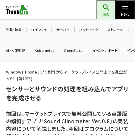
メ
Think IT（シンクイット）
イ
検索
MENU
ン
コ
連載・特集
ITインフラ
サーバー
ネットワーク
ストレージ
ン
テ
AI・人工知能
Kubernetes
OpenStack
イベントレポート
イン
ン
ツ
ai (2486)
に
Windows Phoneアプリ制作からマーケットプレイス公開までを完全ガ
イド！
第
12
回
加藤銘のチーム貢献～仲間と築いた勝利の絆～ (2308)
移
センサーとサウンドの処理を組み込んでアプリ
動
iot女子会 (2273)
を完成させる
北海道をのんびり旅する晴山佳須夫のヒント集！ (2025)
drupal (1947)
前回は、マーケットプレイスで無料公開している英語版
の傾斜計アプリ「Sound Clinometer Ver.0.8」の実装
genai (1477)
内容について解説しました。今回はプログラムについて
abc123 (1352)