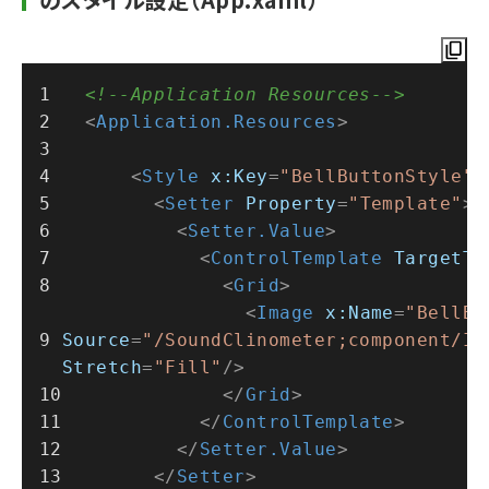
<!--Application Resources-->
<
Application.Resources
>
<
Style
x:Key
=
"BellButtonStyle"
<
Setter
Property
=
"Template"
>
<
Setter.Value
>
<
ControlTemplate
TargetTy
<
Grid
>
<
Image
x:Name
=
"BellBu
Source
=
"/SoundClinometer;component/Im
Stretch
=
"Fill"
/>
</
Grid
>
</
ControlTemplate
>
</
Setter.Value
>
</
Setter
>