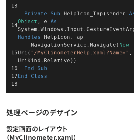
Private
Sub
 HelpIcon_Tap(sender 
As
Object
, e 
As
Handles
 HelpIcon.Tap
    NavigationService.Navigate(
New
Uri(
"/MyClinometerHelp.xaml?Name="
, 
UriKind.Relative))
End
Sub
End
Class
処理ページのデザイン
設定画面のレイアウト
（MyClinometer.xaml）