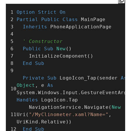
Option
Strict
On
Partial
Public
Class
 MainPage
Inherits
 PhoneApplicationPage
' Constructor
Public
Sub
New
()
    InitializeComponent()
End
Sub
Private
Sub
 LogoIcon_Tap(sender 
As
Object
, e 
As
Handles
 LogoIcon.Tap
    NavigationService.Navigate(
New
Uri(
"/MyClinometer.xaml?Name="
, 
UriKind.Relative))
End
Sub