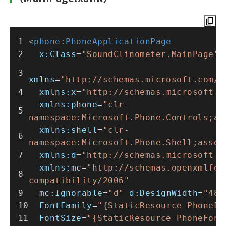
<
phone:PhoneApplicationPage
x:Class
=
"SoundClinometer.MainPage"
xmlns
=
"http://schemas.microsoft.com/w
xmlns:x
=
"http://schemas.microsoft.c
xmlns:phone
=
"clr-
namespace:Microsoft.Phone.Controls;as
xmlns:shell
=
"clr-
namespace:Microsoft.Phone.Shell;assem
xmlns:d
=
"http://schemas.microsoft.c
xmlns:mc
=
"http://schemas.openxmlfor
compatibility/2006"
mc:Ignorable
=
"d"
d:DesignWidth
=
"480
FontFamily
=
"{StaticResource PhoneFo
FontSize
=
"{StaticResource PhoneFont