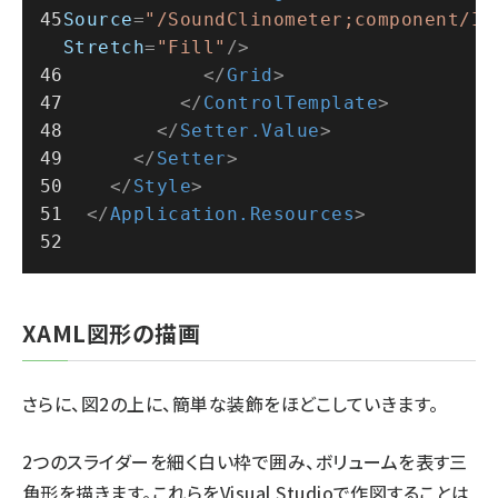
Source
=
"/SoundClinometer;component/Im
Stretch
=
"Fill"
/>
</
Grid
>
</
ControlTemplate
>
</
Setter.Value
>
</
Setter
>
</
Style
>
</
Application.Resources
>
XAML図形の描画
さらに、図2の上に、簡単な装飾をほどこしていきます。
2つのスライダーを細く白い枠で囲み、ボリュームを表す三
角形を描きます。これらをVisual Studioで作図することは