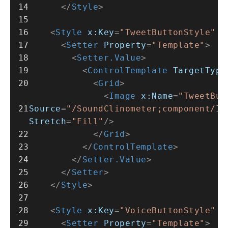
</
Style
>
<
Style
x:Key
=
"TweetButtonStyle"
T
<
Setter
Property
=
"Template"
>
<
Setter.Value
>
<
ControlTemplate
TargetType
<
Grid
>
<
Image
x:Name
=
"TweetBut
Source
=
"/SoundClinometer;component/Im
Stretch
=
"Fill"
/>
</
Grid
>
</
ControlTemplate
>
</
Setter.Value
>
</
Setter
>
</
Style
>
<
Style
x:Key
=
"VoiceButtonStyle"
T
<
Setter
Property
=
"Template"
>