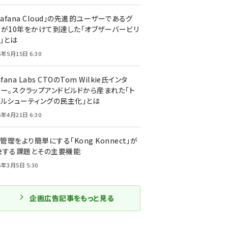
rafana Cloud」の先進的ユーザーであるグ
ーが10年をかけて到達した「オブザーバービリ
」とは
5年5月15日 6:30
afana Labs CTOのTom Wilkie氏インタ
ュー。スクラップアンドビルドから産まれた「ト
ブルシューティングの民主化」とは
5年4月21日 6:30
I管理をより簡単にする「Kong Konnect」が
決する課題とその主要機能
5年3月5日 5:30
企画広告記事をもっと見る