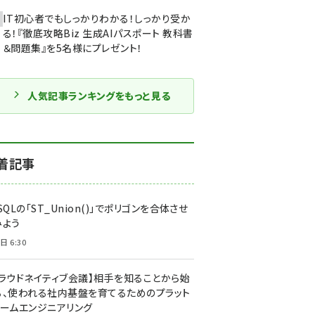
IT初心者でもしっかりわかる！しっかり受か
る！『徹底攻略Biz 生成AIパスポート 教科書
＆問題集』を5名様にプレゼント！
人気記事ランキングをもっと見る
着記事
SQLの「ST_Union()」でポリゴンを合体させ
みよう
日 6:30
クラウドネイティブ会議】相手を知ることから始
る、使われる社内基盤を育てるためのプラット
ォームエンジニアリング