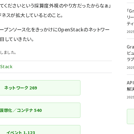
てくださいという採算度外視のやり方だったからなぁ」
「G
ジネスが拡大しているとのこと。
リ
ティ
プンソース化をきっかけにOpenStackのネットワー
202
目していきたい。
Gr
しました。
ビ
ラ
Stack
202
AP
ネットワーク
269
解
202
仮想化／コンテナ
540
イベント
1,123