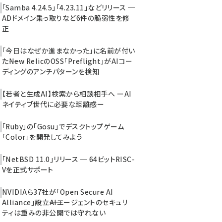
「Samba 4.24.5」「4.23.11」などリリース ─
ADドメイン乗っ取りなど6件の脆弱性を修
正
「今日はなぜか進まなかった」に名前が付い
た――New RelicのOSS「Preflight」がAIコー
ディングのアンチパターンを検知
【若者と生成AI】検索から相談相手へ ーAI
ネイティブ世代に必要な距離感ー
「Ruby」の「Gosu」でデスクトップゲーム
「Color」を開発してみよう
「NetBSD 11.0」リリース ─ 64ビットRISC-
Vを正式サポート
NVIDIAら37社が「Open Secure AI
Alliance」設立――AIエージェントのセキュリ
ティは重みの非公開では守れない