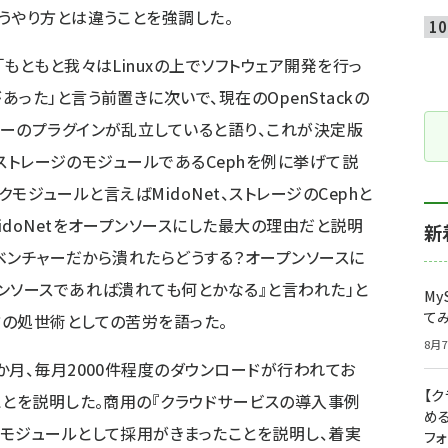
うやり方とは違うことを強調した。
もともと我々はLinuxの上でソフトウェア開発を行っ
った」と言う前置きに次いで、現在のOpenStackの
ーのプラグインが乱立していると語り、これが決定版
のストレージのモジュールであるCephを例に挙げて説
ークモジュールと言えばMidoNet、ストレージのCephと
doNetをオープンソースにした最大の理由だと説明
新
はベンチャーだから潰れたらどうする？オープンソースに
ンソースであれば潰れても何とかなる』と言われた」と
My
て
の処世術としての苦労を語った。
8月7
か月、毎月2000件程度のダウンロードが行われてお
【
ことを説明した。商用の『クラウドサービスの導入事例
め
モジュールとして採用がきまったことを説明し、着実
フ