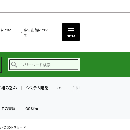
ITについ
広告出稿につい
て
MENU
T／組み込み
システム開発
OS
ミドルウェア
データベース
ai (2508)
加藤銘のチーム貢献～
k ITの書籍
OSSfm
仲間と築いた勝利の絆～
(2329)
iot女子会 (2295)
ackのSDNをリード