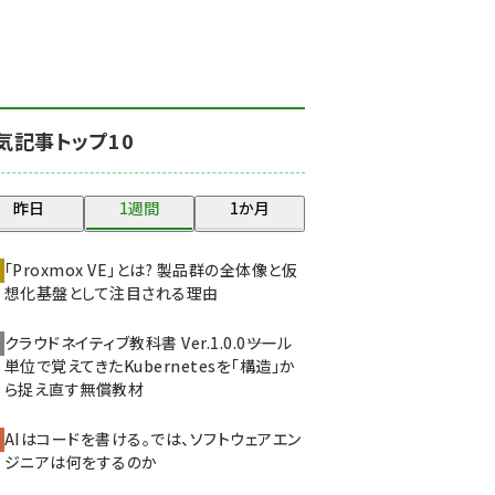
北海道をのんびり旅する
晴山佳須夫のヒント集！
(2050)
drupal (1966)
気記事トップ10
genai (1494)
abc123 (1371)
昨日
1週間
1か月
ai crunch (1365)
「Proxmox VE」とは? 製品群の全体像と仮
想化基盤として注目される理由
クラウドネイティブ教科書 Ver.1.0.0――ツール
単位で覚えてきたKubernetesを「構造」か
ら捉え直す無償教材
AIはコードを書ける。では、ソフトウェアエン
ジニアは何をするのか