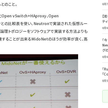
とのこと。
8月7
n vSwitch+HAproxy、Open
【若
テ
al Routerとの比較表を使い、Neutronで実装された仮想ルー
8月6
論理トポロジーをソフトウェアで実装する方法よりも
することが出来るMidoNetのほうが効率が良く、高
「
――
グ
8月6
「R
「C
8月5