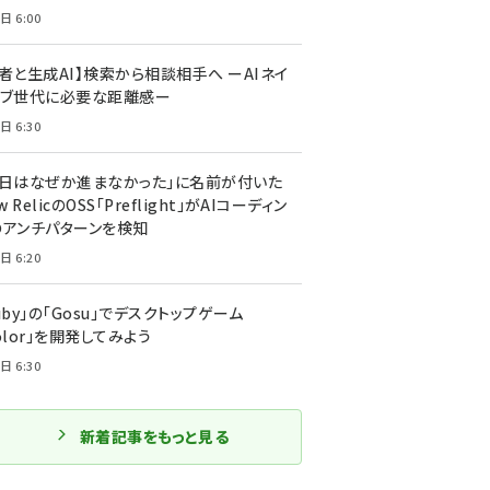
日 6:00
者と生成AI】検索から相談相手へ ーAIネイ
ィブ世代に必要な距離感ー
日 6:30
今日はなぜか進まなかった」に名前が付いた
New RelicのOSS「Preflight」がAIコーディン
のアンチパターンを検知
日 6:20
uby」の「Gosu」でデスクトップゲーム
olor」を開発してみよう
日 6:30
新着記事をもっと見る