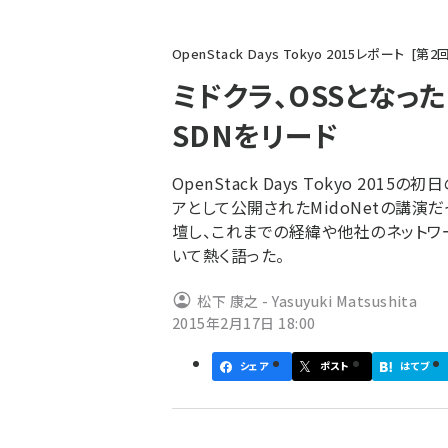
パ
OpenStack Days Tokyo 2015レポート
第
2
ン
ミドクラ、OSSとなったM
く
SDNをリード
ず
OpenStack Days Tokyo 20
アとして公開されたMidoNetの講
壇し、これまでの経緯や他社のネットワ
いて熱く語った。
松下 康之 - Yasuyuki Matsushita
2015年2月17日 18:00
シェア
ポスト
はてブ