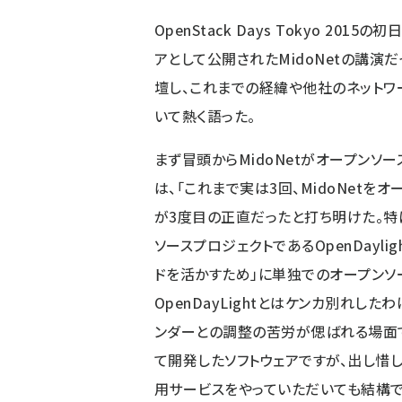
OpenStack Days Tokyo 20
アとして公開されたMidoNetの講
壇し、これまでの経緯や他社のネットワ
いて熱く語った。
まず冒頭からMidoNetがオープンソ
は、「これまで実は3回、MidoNetを
が3度目の正直だったと打ち明けた。特にSDN（
ソースプロジェクトであるOpenDayl
ドを活かすため」に単独でのオープンソ
OpenDayLightとはケンカ別れし
ンダーとの調整の苦労が偲ばれる場面であ
て開発したソフトウェアですが、出し惜
用サービスをやっていただいても結構で