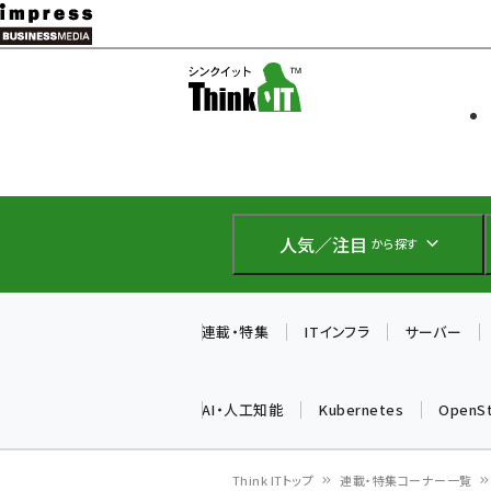
メ
イ
ソフト開発
Think IT
ン
企業IT
コ
製品導入
ン
Web担当者
EC担当者
テ
IoT・AI
ン
DCクラウド
人気／注目
から探す
研究・調査
ツ
エネルギー
に
ドローン
移
連載・特集
ITインフラ
サーバー
教育講座
動
AI・人工知能
Kubernetes
OpenS
Think ITトップ
連載・特集コーナー一覧