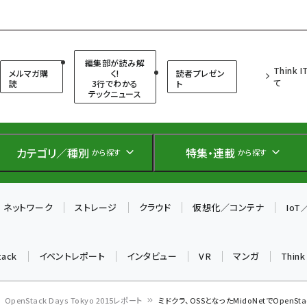
（シンクイット）
編集部が読み解
Think 
メルマガ購
く!
読者プレゼン
て
読
3行でわかる
ト
テックニュース
カテゴリ／種別
特集・連載
から探す
から探す
ネットワーク
ストレージ
クラウド
仮想化／コンテナ
Io
tack
イベントレポート
インタビュー
VR
マンガ
Thin
OpenStack Days Tokyo 2015レポート
ミドクラ、OSSとなったMidoNetでOpenSt