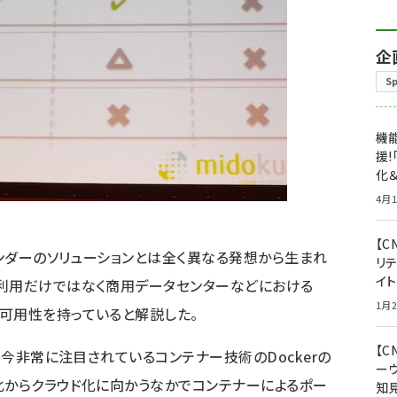
企
S
機能
援!
化＆
4月1
【C
ベンダーのソリューションとは全く異なる発想から生まれ
リ
イ
の利用だけではなく商用データセンターなどにおける
1月2
可用性を持っていると解説した。
【
なく今非常に注目されているコンテナー技術のDockerの
ー
化からクラウド化に向かうなかでコンテナーによるポー
知