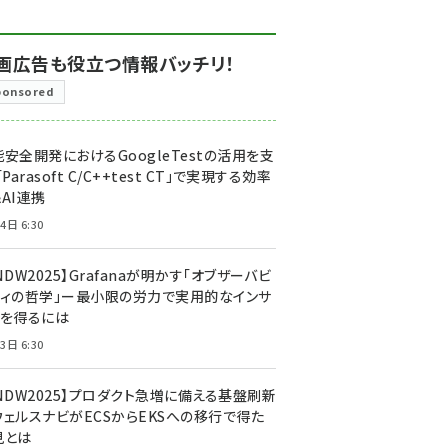
画広告も役立つ情報バッチリ！
ponsored
安全開発におけるGoogleTestの活用を支
「Parasoft C/C++test CT」で実現する効率
AI連携
4日 6:30
NDW2025】Grafanaが明かす「オブザーバビ
ティの哲学」ー最小限の労力で実用的なインサ
トを得るには
3日 6:30
CNDW2025】プロダクト急増に備える基盤刷新
ウェルスナビがECSからEKSへの移行で得た
見とは