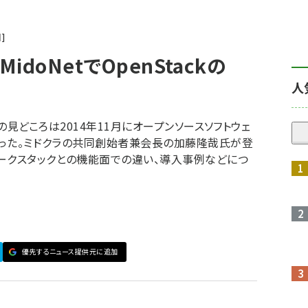
回
idoNetでOpenStackの
人
15の初日の見どころは2014年11月にオープンソースソフトウェ
演だった。ミドクラの共同創始者兼会長の加藤隆哉氏が登
ークスタックとの機能面での違い、導入事例などにつ
優先するニュース提供元に追加