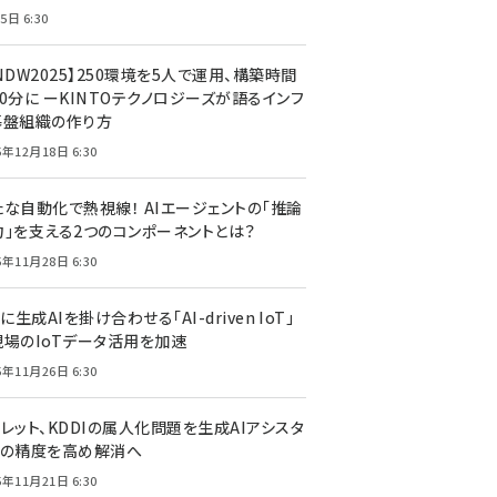
5日 6:30
NDW2025】250環境を5人で運用、構築時間
0分に ーKINTOテクノロジーズが語るインフ
基盤組織の作り方
5年12月18日 6:30
たな自動化で熱視線！ AIエージェントの「推論
力」を支える2つのコンポーネントとは？
5年11月28日 6:30
Tに生成AIを掛け合わせる「AI-driven IoT」
現場のIoTデータ活用を加速
5年11月26日 6:30
レット、KDDIの属人化問題を生成AIアシスタ
トの精度を高め解消へ
5年11月21日 6:30