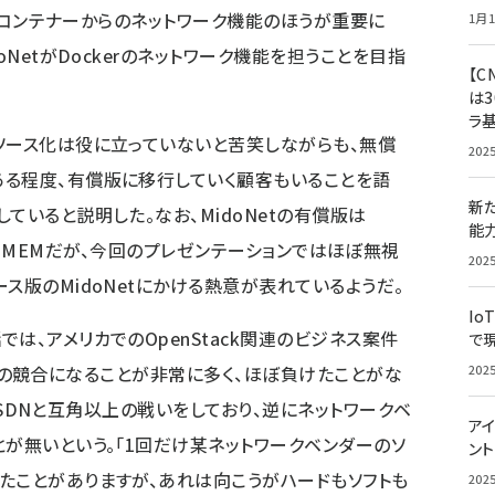
よりもコンテナーからのネットワーク機能のほうが重要に
1月1
oNetがDockerのネットワーク機能を担うことを目指
【C
は3
ラ
ソース化は役に立っていないと苦笑しながらも、無償
202
ある程度、有償版に移行していく顧客もいることを語
新
ていると説明した。なお、MidoNetの有償版は
能
oNet、略称MEMだが、今回のプレゼンテーションではほぼ無視
202
ス版のMidoNetにかける熱意が表れているようだ。
Io
は、アメリカでのOpenStack関連のビジネス案件
で
NSXとの競合になることが非常に多く、ほぼ負けたことがな
202
raのSDNと互角以上の戦いをしており、逆にネットワークベ
アイ
とが無いという。「1回だけ某ネットワークベンダーのソ
ン
たことがありますが、あれは向こうがハードもソフトも
202