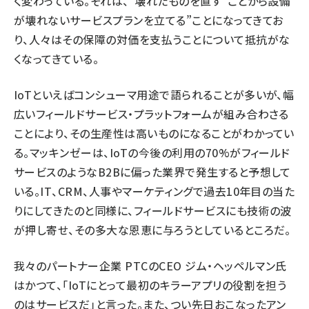
く変わっている。それは、“壊れたものを直す”ことから設備
が壊れないサービスプランを立てる”ことになってきてお
り、人々はその保障の対価を支払うことについて抵抗がな
くなってきている。
IoTといえばコンシューマ用途で語られることが多いが、幅
広いフィールドサービス・プラットフォームが組み合わさる
ことにより、その生産性は高いものになることがわかってい
る。
マッキンゼー
は、IoTの今後の利用の70%がフィールド
サービスのようなB2Bに偏った業界で発生すると予想して
いる。IT、CRM、人事やマーケティングで過去10年目の当た
りにしてきたのと同様に、フィールドサービスにも技術の波
が押し寄せ、その多大な恩恵に与ろうとしているところだ。
我々のパートナー企業
PTC
のCEO ジム・ヘッペルマン氏
はかつて、「
IoTにとって最初のキラーアプリの役割を担う
のはサービスだ
」と言った。また、つい先日おこなった
アン