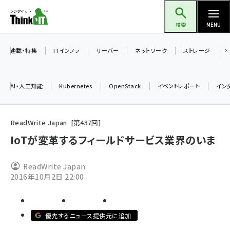
メ
Think IT（シンクイット）
イ
検索
MENU
ン
コ
連載・特集
ITインフラ
サーバー
ネットワーク
ストレージ
ン
テ
AI・人工知能
Kubernetes
OpenStack
イベントレポート
イン
ン
ツ
ai (2508)
に
ReadWrite Japan
第
437
回
加藤銘のチーム貢献～仲間と築いた勝利の絆～ (2329)
移
IoTが変革するフィールドサービス業界のいま
動
iot女子会 (2295)
ReadWrite Japan
北海道をのんびり旅する晴山佳須夫のヒント集！ (2050)
2016年10月2日 22:00
drupal (1966)
genai (1494)
優先するニュース提供元に追加
abc123 (1371)