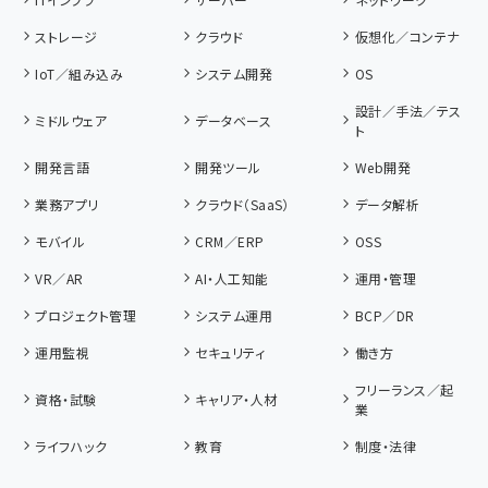
ストレージ
クラウド
仮想化／コンテナ
IoT／組み込み
システム開発
OS
設計／手法／テス
ミドルウェア
データベース
ト
開発言語
開発ツール
Web開発
業務アプリ
クラウド（SaaS）
データ解析
モバイル
CRM／ERP
OSS
VR／AR
AI・人工知能
運用・管理
プロジェクト管理
システム運用
BCP／DR
運用監視
セキュリティ
働き方
フリーランス／起
資格・試験
キャリア・人材
業
ライフハック
教育
制度・法律