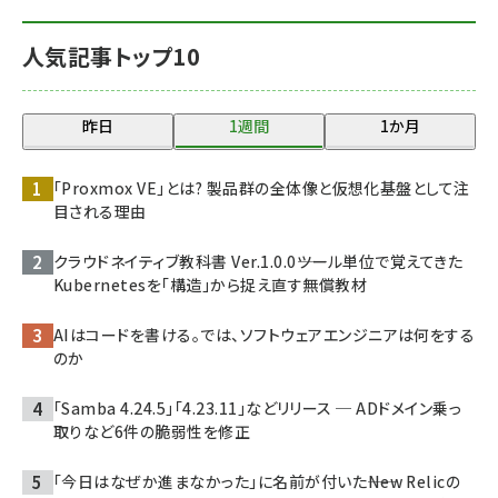
人気記事トップ10
昨日
1週間
1か月
「Proxmox VE」とは? 製品群の全体像と仮想化基盤として注
目される理由
クラウドネイティブ教科書 Ver.1.0.0――ツール単位で覚えてきた
Kubernetesを「構造」から捉え直す無償教材
AIはコードを書ける。では、ソフトウェアエンジニアは何をする
のか
「Samba 4.24.5」「4.23.11」などリリース ─ ADドメイン乗っ
取りなど6件の脆弱性を修正
「今日はなぜか進まなかった」に名前が付いた――New Relicの