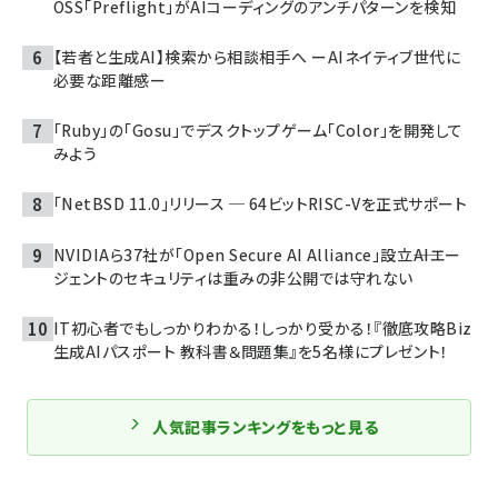
OSS「Preflight」がAIコーディングのアンチパターンを検知
【若者と生成AI】検索から相談相手へ ーAIネイティブ世代に
必要な距離感ー
「Ruby」の「Gosu」でデスクトップゲーム「Color」を開発して
みよう
「NetBSD 11.0」リリース ─ 64ビットRISC-Vを正式サポート
NVIDIAら37社が「Open Secure AI Alliance」設立――AIエー
ジェントのセキュリティは重みの非公開では守れない
IT初心者でもしっかりわかる！しっかり受かる！『徹底攻略Biz
生成AIパスポート 教科書＆問題集』を5名様にプレゼント！
人気記事ランキングをもっと見る