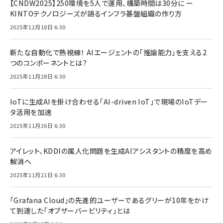
【CNDW2025】250環境を5人で運用、構築時間は30分に ー
KINTOテクノロジーズが語るインフラ基盤組織の作り方
2025年12月18日 6:30
新たな自動化で熱視線！ AIエージェントの「推論能力」を支える2
つのコンポーネントとは？
2025年11月28日 6:30
IoTに生成AIを掛け合わせる「AI-driven IoT」で現場のIoTデー
タ活用を加速
2025年11月26日 6:30
アイレット、KDDIの属人化問題を生成AIアシスタントの精度を高め
解消へ
2025年11月21日 6:30
「Grafana Cloud」の先進的ユーザーであるグリーが10年をかけ
て到達した「オブザーバービリティ」とは