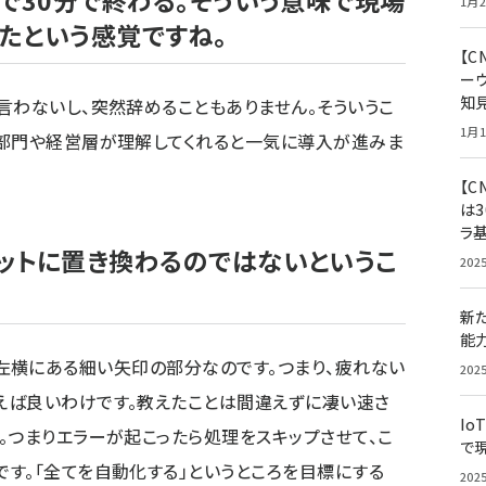
で30分で終わる。そういう意味で現場
1月2
たという感覚ですね。
【
ー
知
言わないし、突然辞めることもありません。そういうこ
1月1
を部門や経営層が理解してくれると一気に導入が進みま
【C
は3
ラ
ットに置き換わるのではないというこ
202
新
能
borの左横にある細い矢印の部分なのです。つまり、疲れない
202
えば良いわけです。教えたことは間違えずに凄い速さ
Io
。つまりエラーが起こったら処理をスキップさせて、こ
で
す。「全てを自動化する」というところを目標にする
202