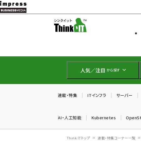
メ
イ
ソフト開発
Think IT
ン
企業IT
コ
製品導入
ン
Web担当者
EC担当者
テ
IoT・AI
ン
DCクラウド
人気／注目
から探す
研究・調査
ツ
エネルギー
に
ドローン
移
連載・特集
ITインフラ
サーバー
教育講座
動
AI・人工知能
Kubernetes
OpenS
Think ITトップ
連載・特集コーナー一覧