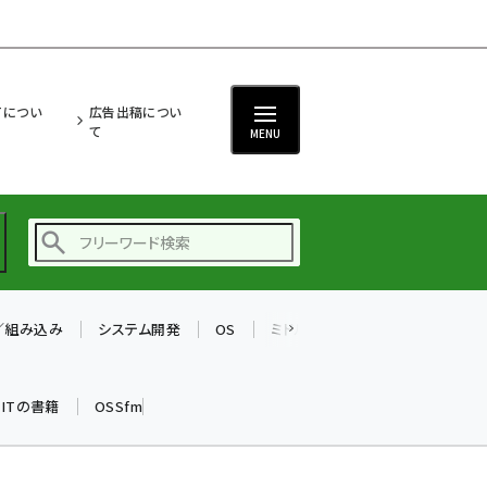
ITについ
広告出稿につい
て
MENU
T／組み込み
システム開発
OS
ミドルウェア
データベース
ai (2470)
加藤銘のチーム貢献～
k ITの書籍
OSSfm
仲間と築いた勝利の絆～
(2287)
iot女子会 (2243)