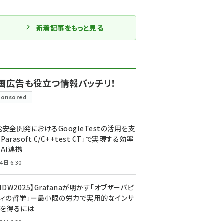
新着記事をもっと見る
画広告も役立つ情報バッチリ！
ponsored
安全開発におけるGoogleTestの活用を支
「Parasoft C/C++test CT」で実現する効率
AI連携
4日 6:30
NDW2025】Grafanaが明かす「オブザーバビ
ティの哲学」ー最小限の労力で実用的なインサ
トを得るには