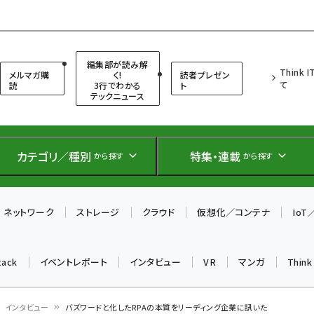
（シンクイット）
編集部が読み解
Think 
メルマガ購
く!
読者プレゼン
て
読
3行でわかる
ト
テックニュース
カテゴリ／種別
特集・連載
から探す
から探す
ネットワーク
ストレージ
クラウド
仮想化／コンテナ
Io
tack
イベントレポート
インタビュー
VR
マンガ
Thin
インタビュー
バズワードと化したRPAの本質をリーディング企業に訊いた