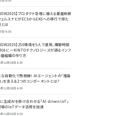
3日 6:30
CNDW2025】プロダクト急増に備える基盤刷新
ウェルスナビがECSからEKSへの移行で得た
見とは
5日 6:30
NDW2025】250環境を5人で運用、構築時間
0分に ーKINTOテクノロジーズが語るインフ
基盤組織の作り方
5年12月18日 6:30
たな自動化で熱視線！ AIエージェントの「推論
力」を支える2つのコンポーネントとは？
5年11月28日 6:30
Tに生成AIを掛け合わせる「AI-driven IoT」
現場のIoTデータ活用を加速
5年11月26日 6:30