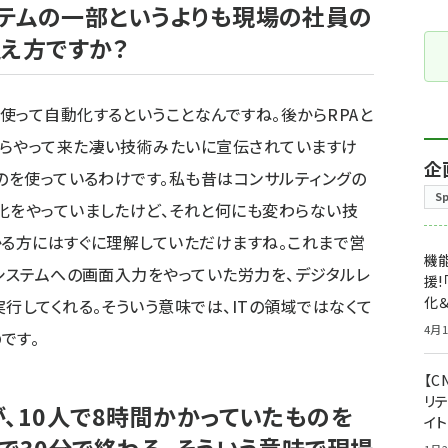
テムの一部というよりも現場の社員の
捉え方ですか？
使って自動化するということなんですね。後からRPAと
からやって来た凄い技術みたいに宣伝されていますけ
企
ものを使っているわけです。私も昔はコンサルティングの
S
化をやっていましたけど、それと何にも変わらない技
かる方にはすぐに理解していただけますね。これまで営
機能
やシステムへの画面入力をやっていた労力を、デジタルレ
援!
化＆
行してくれる。そういう意味では、ITの領域ではなくて
4月1
です。
【C
リ
、10人で8時間かかっていたものを
イ