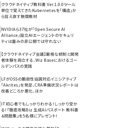
クラウドネイティブ教科書 Ver.1.0.0――ツール
単位で覚えてきたKubernetesを「構造」か
ら捉え直す無償教材
NVIDIAら37社が「Open Secure AI
Alliance」設立――AIエージェントのセキュリ
ティは重みの非公開では守れない
【クラウドネイティブ会議】厳格な統制と開発
者体験を両立する、Wiz Baseにおけるゴー
ルデンパスの実践
LFがOSSの脆弱性協調対応イニシアティブ
「Akrites」を発足、CRA準備状況レポートは
改善どころか悪化、ほか
IT初心者でもしっかりわかる！しっかり受か
る！『徹底攻略Biz 生成AIパスポート 教科書
＆問題集』を5名様にプレゼント！