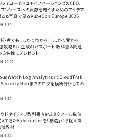
のフェローとドコモイノベーションズのCEO、
ープンソースへの貢献を増やすためのアイデア
る＆写真で見るKubeCon Europe 2026
日 5:59
T初心者でもしっかりわかる！しっかり受かる！
底攻略Biz 生成AIパスポート 教科書＆問題
』を5名様にプレゼント！
日 10:00
oudWatch Log Analytics」でCloudTrail
Security Hubまでのログを横断分析してみ
う
日 6:30
ウドネイティブ教科書 Ver.1.0.0――ツール単位
えてきたKubernetesを「構造」から捉え直
無償教材
日 6:20