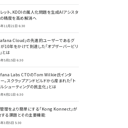
レット、KDDIの属人化問題を生成AIアシスタ
トの精度を高め解消へ
5年11月21日 6:30
rafana Cloud」の先進的ユーザーであるグ
ーが10年をかけて到達した「オブザーバービリ
」とは
5年5月15日 6:30
afana Labs CTOのTom Wilkie氏インタ
ュー。スクラップアンドビルドから産まれた「ト
ブルシューティングの民主化」とは
5年4月21日 6:30
I管理をより簡単にする「Kong Konnect」が
決する課題とその主要機能
5年3月5日 5:30