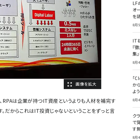
LF
オ
を語
8月5
I
『徹
集
8月4
「Cl
から
よ
、RPAは企業が持つIT資産というよりも人材を補完す
8月4
す。だからこれはIT投資じゃないということをずっと言
クラ
で覚
す
8月4