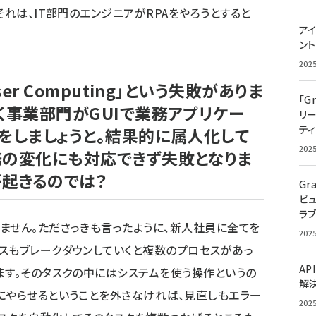
それは、IT部門のエンジニアがRPAをやろうとすると
アイ
ン
202
er Computing」という失敗がありま
「G
く事業部門がGUIで業務アプリケー
リ
ティ
をしましょうと。結果的に属人化して
202
務の変化にも対応できず失敗となりま
が起きるのでは？
Gr
ビ
ラ
ません。たださっきも言ったように、新人社員に全てを
202
スもブレークダウンしていくと複数のプロセスがあっ
AP
ます。そのタスクの中にはシステムを使う操作というの
解
にやらせるということを外さなければ、見直しもエラー
202