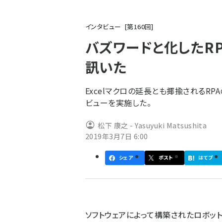
パ
インタビュー
第
160
回
ン
バズワードと化したR
く
訊いた
ず
Excelマクロの延長とも揶揄されるRP
ビューを実施した。
松下 康之 - Yasuyuki Matsushita
2019年3月7日 6:00
シェア
ポスト
はてブ
ソフトウェアによって構築されたロボッ