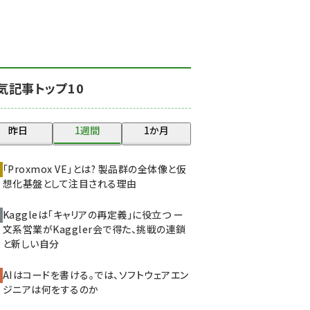
北海道をのんびり旅する
晴山佳須夫のヒント集！
(2000)
drupal (1921)
気記事トップ10
genai (1464)
ai crunch (1336)
昨日
1週間
1か月
abc123 (1334)
「Proxmox VE」とは? 製品群の全体像と仮
想化基盤として注目される理由
Kaggleは「キャリアの再定義」に役立つ ー
文系営業がKaggler会で得た、挑戦の連鎖
と新しい自分
AIはコードを書ける。では、ソフトウェアエン
ジニアは何をするのか