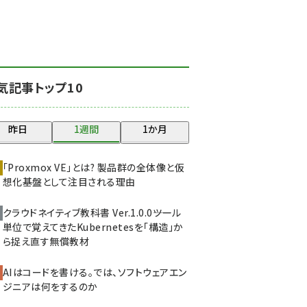
北海道をのんびり旅する
晴山佳須夫のヒント集！
(2037)
drupal (1956)
気記事トップ10
genai (1484)
abc123 (1360)
昨日
1週間
1か月
ai crunch (1355)
「Proxmox VE」とは? 製品群の全体像と仮
想化基盤として注目される理由
クラウドネイティブ教科書 Ver.1.0.0――ツール
単位で覚えてきたKubernetesを「構造」か
ら捉え直す無償教材
AIはコードを書ける。では、ソフトウェアエン
ジニアは何をするのか