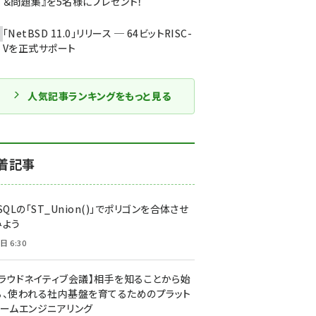
＆問題集』を5名様にプレゼント！
「NetBSD 11.0」リリース ─ 64ビットRISC-
Vを正式サポート
人気記事ランキングをもっと見る
着記事
SQLの「ST_Union()」でポリゴンを合体させ
みよう
日 6:30
クラウドネイティブ会議】相手を知ることから始
る、使われる社内基盤を育てるためのプラット
ォームエンジニアリング