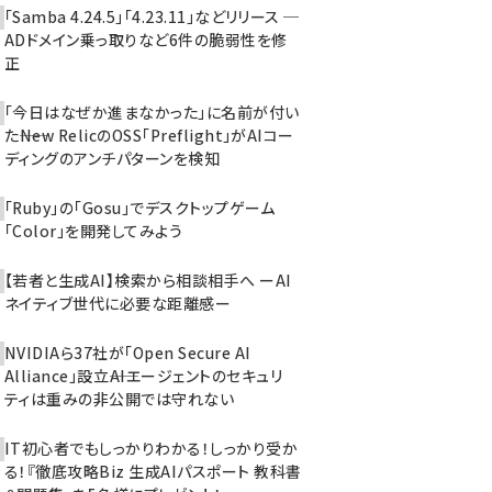
「Samba 4.24.5」「4.23.11」などリリース ─
ADドメイン乗っ取りなど6件の脆弱性を修
正
「今日はなぜか進まなかった」に名前が付い
た――New RelicのOSS「Preflight」がAIコー
ディングのアンチパターンを検知
「Ruby」の「Gosu」でデスクトップゲーム
「Color」を開発してみよう
【若者と生成AI】検索から相談相手へ ーAI
ネイティブ世代に必要な距離感ー
NVIDIAら37社が「Open Secure AI
Alliance」設立――AIエージェントのセキュリ
ティは重みの非公開では守れない
IT初心者でもしっかりわかる！しっかり受か
る！『徹底攻略Biz 生成AIパスポート 教科書