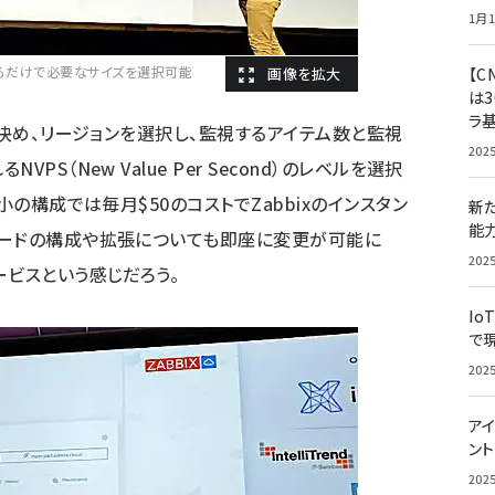
1月1
を入れるだけで必要なサイズを選択可能
【C
は3
ラ
を決め、リージョンを選択し、監視するアイテム数と監視
202
S（New Value Per Second）のレベルを選択
小の構成では毎月$50のコストでZabbixのインスタン
新
能
ノードの構成や拡張についても即座に変更が可能に
202
ービスという感じだろう。
Io
で
202
アイ
ン
202