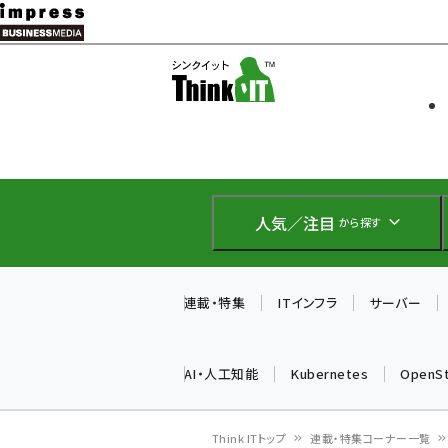
メ
イ
ソフト開発
Think IT
ン
企業IT
コ
製品導入
ン
Web担当者
EC担当者
テ
IoT・AI
ン
DCクラウド
人気／注目
から探す
研究・調査
ツ
エネルギー
に
ドローン
移
連載・特集
ITインフラ
サーバー
教育講座
動
AI・人工知能
Kubernetes
OpenS
Think ITトップ
連載・特集コーナー一覧