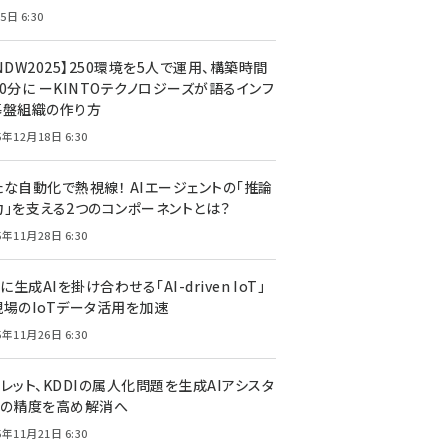
5日 6:30
NDW2025】250環境を5人で運用、構築時間
0分に ーKINTOテクノロジーズが語るインフ
基盤組織の作り方
5年12月18日 6:30
たな自動化で熱視線！ AIエージェントの「推論
力」を支える2つのコンポーネントとは？
5年11月28日 6:30
Tに生成AIを掛け合わせる「AI-driven IoT」
現場のIoTデータ活用を加速
5年11月26日 6:30
レット、KDDIの属人化問題を生成AIアシスタ
トの精度を高め解消へ
5年11月21日 6:30