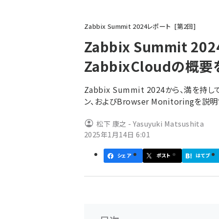
パ
Zabbix Summit 2024レポート
第
2
回
ン
Zabbix Summit
く
ZabbixCloudの概
ず
Zabbix Summit 2024から、満を
ン、およびBrowser Monitoring
松下 康之 - Yasuyuki Matsushita
2025年1月14日 6:01
シェア
ポスト
はてブ