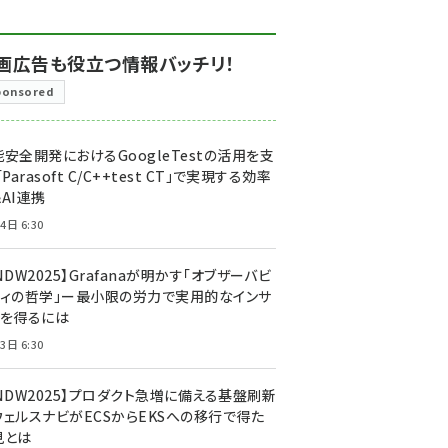
画広告も役立つ情報バッチリ！
ponsored
安全開発におけるGoogleTestの活用を支
「Parasoft C/C++test CT」で実現する効率
AI連携
4日 6:30
NDW2025】Grafanaが明かす「オブザーバビ
ティの哲学」ー最小限の労力で実用的なインサ
トを得るには
3日 6:30
CNDW2025】プロダクト急増に備える基盤刷新
ウェルスナビがECSからEKSへの移行で得た
見とは