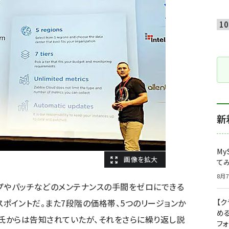
新
My
て
8月7
ップやパッチなどのメンテナンスの手間をゼロにできる
ールスポイントだ。また7段階の価格帯、5つのリージョンか
【
め
ishev氏からは告知されていたが、それをさらに繰り返し説
フ