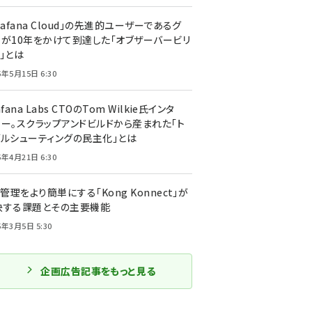
rafana Cloud」の先進的ユーザーであるグ
ーが10年をかけて到達した「オブザーバービリ
」とは
5年5月15日 6:30
afana Labs CTOのTom Wilkie氏インタ
ュー。スクラップアンドビルドから産まれた「ト
ブルシューティングの民主化」とは
5年4月21日 6:30
I管理をより簡単にする「Kong Konnect」が
決する課題とその主要機能
5年3月5日 5:30
企画広告記事をもっと見る