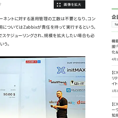
介
企
ポーネントに対する運用管理の工数は不要となり、コン
S
についてはZabbixが責任を持って実行するという。
動でスケジューリングされ、規模を拡大したい場合も必
機能
いう。
援!
化＆
4月1
【C
リ
イ
1月2
【
ー
知