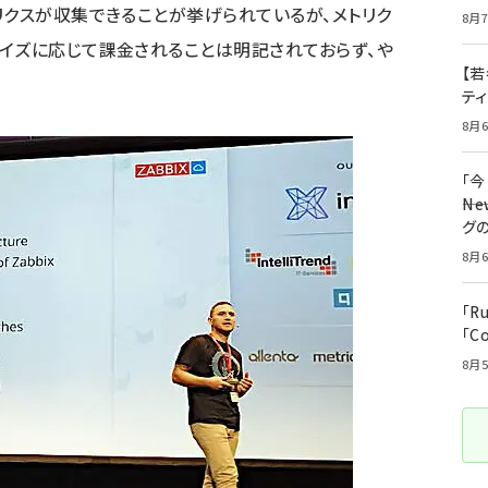
リクスが収集できることが挙げられているが、メトリク
8月7
イズに応じて課金されることは明記されておらず、や
【若
テ
8月6
「
――
グ
8月6
「R
「C
8月5