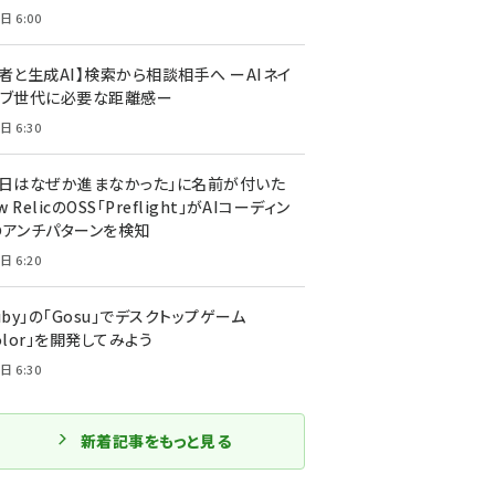
日 6:00
者と生成AI】検索から相談相手へ ーAIネイ
ィブ世代に必要な距離感ー
日 6:30
今日はなぜか進まなかった」に名前が付いた
New RelicのOSS「Preflight」がAIコーディン
のアンチパターンを検知
日 6:20
uby」の「Gosu」でデスクトップゲーム
olor」を開発してみよう
日 6:30
新着記事をもっと見る