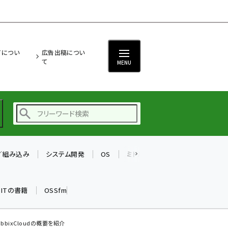
ITについ
広告出稿につい
て
MENU
T／組み込み
システム開発
OS
ミドルウェア
データベース
ai (2497)
加藤銘のチーム貢献～
k ITの書籍
OSSfm
仲間と築いた勝利の絆～
(2315)
iot女子会 (2281)
abbixCloudの概要を紹介