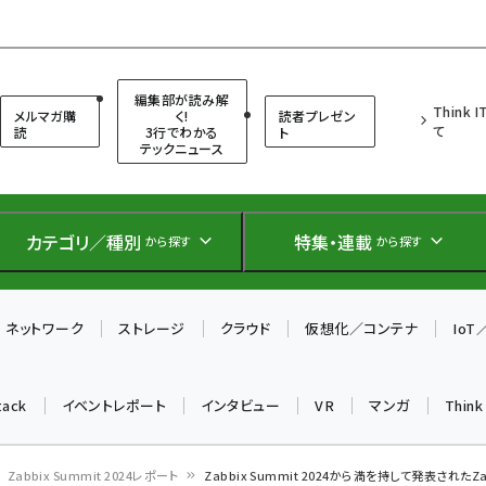
（シンクイット）
編集部が読み解
Think 
メルマガ購
く!
読者プレゼン
て
読
3行でわかる
ト
テックニュース
カテゴリ／種別
特集・連載
から探す
から探す
ネットワーク
ストレージ
クラウド
仮想化／コンテナ
Io
tack
イベントレポート
インタビュー
VR
マンガ
Thin
Zabbix Summit 2024レポート
Zabbix Summit 2024から満を持して発表されたZ