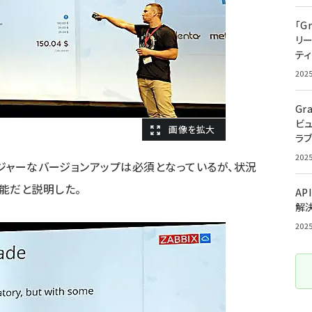
「G
リ
ティ
202
Gr
ビ
ラ
202
メジャーなバージョンアップは必須となっているが、状況
能だと説明した。
AP
解
202