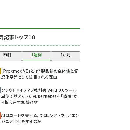
北海道をのんびり旅する
晴山佳須夫のヒント集！
(2025)
drupal (1947)
気記事トップ10
genai (1477)
abc123 (1352)
昨日
1週間
1か月
ai crunch (1348)
「Proxmox VE」とは? 製品群の全体像と仮
想化基盤として注目される理由
クラウドネイティブ教科書 Ver.1.0.0――ツール
単位で覚えてきたKubernetesを「構造」か
ら捉え直す無償教材
AIはコードを書ける。では、ソフトウェアエン
ジニアは何をするのか