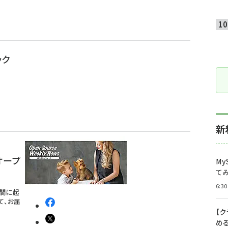
ック
新
オープ
My
て
6:30
週間に起
て、お届
【
め