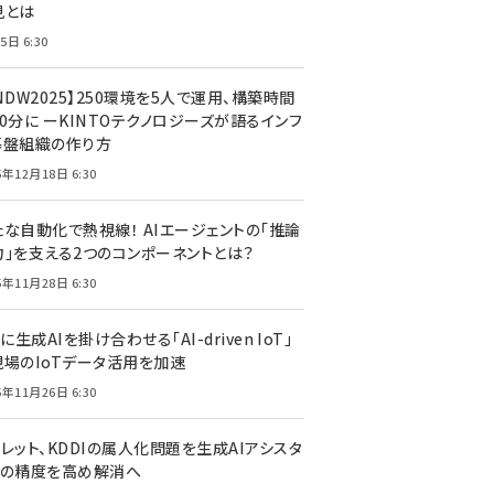
見とは
5日 6:30
NDW2025】250環境を5人で運用、構築時間
0分に ーKINTOテクノロジーズが語るインフ
基盤組織の作り方
5年12月18日 6:30
たな自動化で熱視線！ AIエージェントの「推論
力」を支える2つのコンポーネントとは？
5年11月28日 6:30
Tに生成AIを掛け合わせる「AI-driven IoT」
現場のIoTデータ活用を加速
5年11月26日 6:30
レット、KDDIの属人化問題を生成AIアシスタ
トの精度を高め解消へ