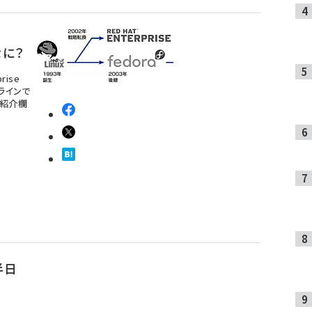
てなに？
rise
ンラインで
籍紹介欄
半日