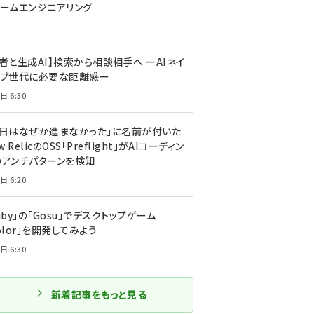
ォームエンジニアリング
者と生成AI】検索から相談相手へ ーAIネイ
ィブ世代に必要な距離感ー
日 6:30
今日はなぜか進まなかった」に名前が付いた
New RelicのOSS「Preflight」がAIコーディン
のアンチパターンを検知
日 6:20
uby」の「Gosu」でデスクトップゲーム
olor」を開発してみよう
日 6:30
新着記事をもっと見る