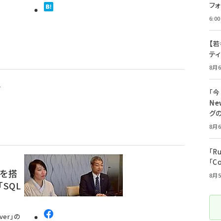
フ
6:00
【若
テ
8月6
ン
「
――
グ
8月6
「R
「C
能を搭
8月5
SQL
ver」の