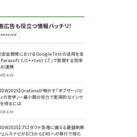
画広告も役立つ情報バッチリ！
ponsored
安全開発におけるGoogleTestの活用を支
「Parasoft C/C++test CT」で実現する効率
AI連携
4日 6:30
NDW2025】Grafanaが明かす「オブザーバビ
ティの哲学」ー最小限の労力で実用的なインサ
トを得るには
3日 6:30
CNDW2025】プロダクト急増に備える基盤刷新
ウェルスナビがECSからEKSへの移行で得た