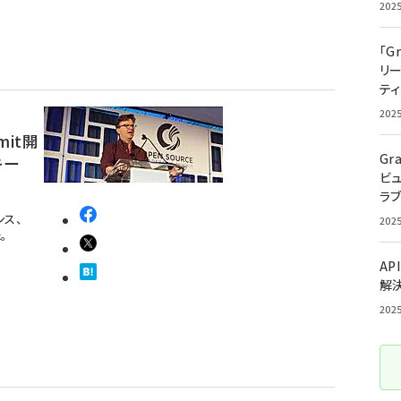
202
「G
リ
ティ
202
mmit開
Gr
キー
ビ
ラ
ンス、
202
た。
AP
解
202