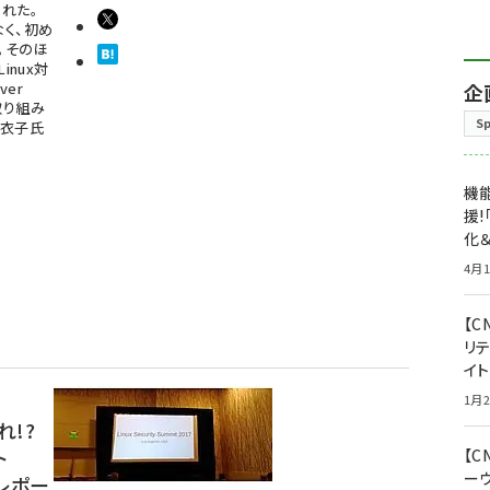
された。
はなく、初め
た。そのほ
inux対
ver
企
取り組み
S
羽衣子氏
機能
援!
化＆
4月1
【C
リ
イ
1月2
れ!?
ト
【
ー
7」レポー