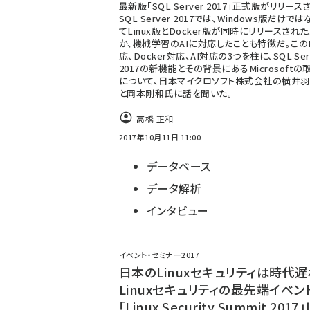
最新版「SQL Server 2017」正式版がリリース
SQL Server 2017では、Windows版だけで
てLinux版とDocker版が同時にリリースされ
か、機械学習のAIに対応したことも特徴だ。このL
応、Docker対応、AI対応の3つを柱に、SQL Ser
2017の新機能とその背景にあるMicrosoftの
について、日本マイクロソフト株式会社の横井
と岡本剛和氏に話を聞いた。
高橋 正和
2017年10月11日 11:00
データベース
データ解析
インタビュー
イベント・セミナー2017
日本のLinuxセキュリティは時代遅
Linuxセキュリティの最先端イベン
「Linux Security Summit 201