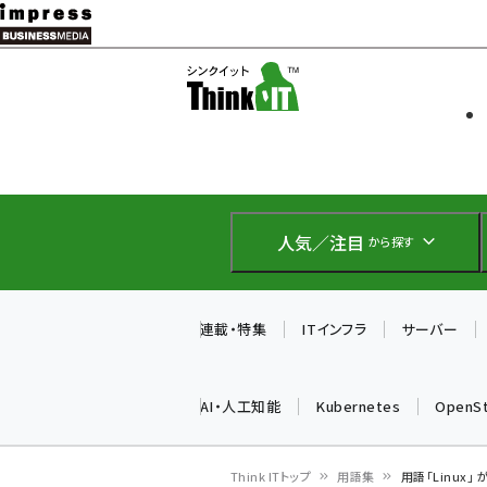
メ
イ
ソフト開発
Think IT
ン
企業IT
コ
製品導入
ン
Web担当者
EC担当者
テ
IoT・AI
ン
DCクラウド
人気／注目
から探す
研究・調査
ツ
エネルギー
に
ドローン
移
連載・特集
ITインフラ
サーバー
教育講座
動
AI・人工知能
Kubernetes
OpenS
Think ITトップ
用語集
用語「Linux