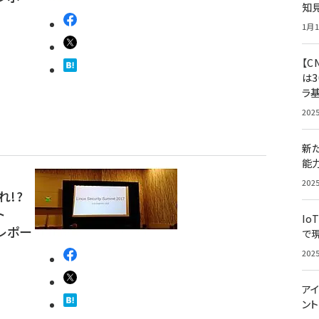
知
1月1
【C
は3
ラ
202
新
能
202
れ!?
ト
Io
7」レポー
で
202
アイ
ン