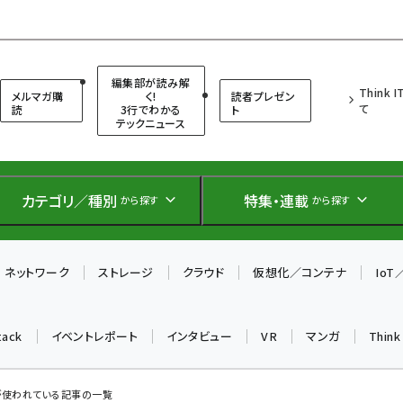
（シンクイット）
編集部が読み解
Think 
メルマガ購
く!
読者プレゼン
て
読
3行でわかる
ト
テックニュース
カテゴリ／種別
特集・連載
から探す
から探す
ネットワーク
ストレージ
クラウド
仮想化／コンテナ
Io
tack
イベントレポート
インタビュー
VR
マンガ
Thin
」 が使われている記事の一覧