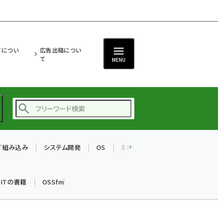
ITについ
広告出稿につい
て
MENU
T／組み込み
システム開発
OS
ミドルウェア
データベース
ai (2486)
加藤銘のチーム貢献～
k ITの書籍
OSSfm
仲間と築いた勝利の絆～
(2308)
iot女子会 (2273)