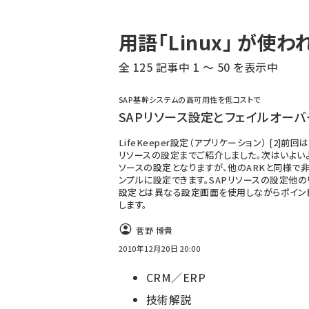
パ
用語「Linux」 が使
ン
全 125 記事中 1 ～ 50 を表示中
く
ず
SAP基幹システムの高可用性を低コストで
SAPリソース設定とフェイルオーバ
LifeKeeper設定（アプリケーション） [2]前回はO
リソースの設定までご紹介しました。次はいよいよ
ソースの設定となりますが、他のARKと同様で
ンプルに設定できます。SAPリソースの設定他の
設定とは異なる設定画面を使用しながらポイン
します。
菅野 博貴
2010年12月20日 20:00
CRM／ERP
技術解説