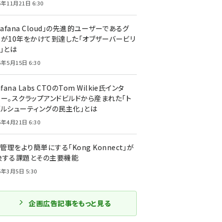
5年11月21日 6:30
rafana Cloud」の先進的ユーザーであるグ
ーが10年をかけて到達した「オブザーバービリ
」とは
5年5月15日 6:30
afana Labs CTOのTom Wilkie氏インタ
ュー。スクラップアンドビルドから産まれた「ト
ブルシューティングの民主化」とは
5年4月21日 6:30
I管理をより簡単にする「Kong Konnect」が
決する課題とその主要機能
5年3月5日 5:30
企画広告記事をもっと見る