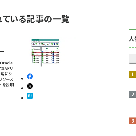
われている記事の一覧
人
ー
racle
SAPリ
非常にシ
リソース
トを説明