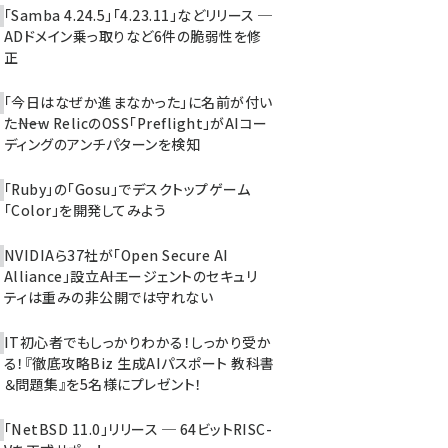
「Samba 4.24.5」「4.23.11」などリリース ─
ADドメイン乗っ取りなど6件の脆弱性を修
正
「今日はなぜか進まなかった」に名前が付い
た――New RelicのOSS「Preflight」がAIコー
ディングのアンチパターンを検知
「Ruby」の「Gosu」でデスクトップゲーム
「Color」を開発してみよう
NVIDIAら37社が「Open Secure AI
Alliance」設立――AIエージェントのセキュリ
ティは重みの非公開では守れない
IT初心者でもしっかりわかる！しっかり受か
る！『徹底攻略Biz 生成AIパスポート 教科書
＆問題集』を5名様にプレゼント！
「NetBSD 11.0」リリース ─ 64ビットRISC-