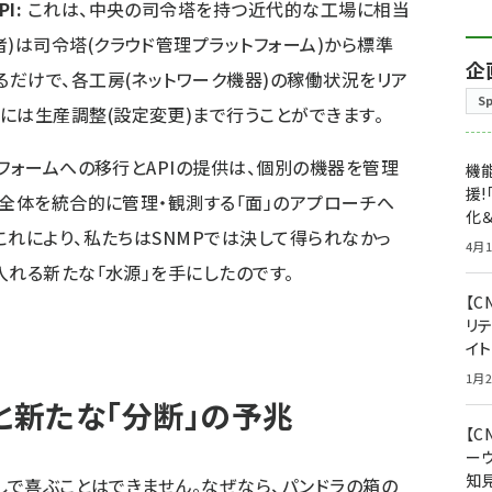
I:
これは、中央の司令塔を持つ近代的な工場に相当
者)は司令塔(クラウド管理プラットフォーム)から標準
企
送るだけで、各工房(ネットワーク機器)の稼働状況をリア
S
には生産調整(設定変更)まで行うことができます。
フォームへの移行とAPIの提供は、個別の機器を管理
機能
援!
ク全体を統合的に管理・観測する「面」のアプローチへ
化＆
これにより、私たちはSNMPでは決して得られなかっ
4月1
入れる新たな「水源」を手にしたのです。
【C
リ
イ
1月2
と新たな「分断」の予兆
【
ー
知
しで喜ぶことはできません。なぜなら、パンドラの箱の