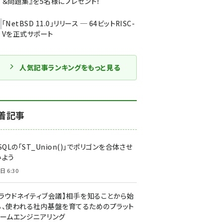
＆問題集』を5名様にプレゼント！
「NetBSD 11.0」リリース ─ 64ビットRISC-
Vを正式サポート
人気記事ランキングをもっと見る
着記事
SQLの「ST_Union()」でポリゴンを合体させ
みよう
日 6:30
クラウドネイティブ会議】相手を知ることから始
る、使われる社内基盤を育てるためのプラット
ォームエンジニアリング