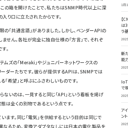
1月1
、この箱を開けたことで、私たちはSNMP時代以上に深
の入り口に立たされたからです。
【C
は3
限の「共通言語」がありました。しかし、ベンダーAPIの
ラ
ません。各社が完全に独自仕様の「方言」で、それぞ
202
です。
新
能
ムズの「Meraki」やジュニパーネットワークスの
202
のリーダーたちです。彼らが提供するAPIは、SNMPでは
る「希望」と呼ぶにふさわしいものです。
Io
で
ないのは、一見すると同じ「API」という看板を掲げ
202
、その実態は全くの別物であるという点です。
アイ
ン
います。同じ「電気」を供給するという目的は同じで
202
く異なるため、変換アダプタなしには日本の電化製品を