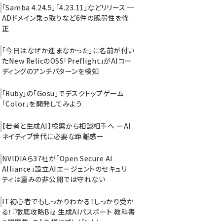
「Samba 4.24.5」「4.23.11」などリリース ─
ADドメイン乗っ取りなど6件の脆弱性を修
正
「今日はなぜか進まなかった」に名前が付い
た――New RelicのOSS「Preflight」がAIコー
ディングのアンチパターンを検知
「Ruby」の「Gosu」でデスクトップゲーム
「Color」を開発してみよう
【若者と生成AI】検索から相談相手へ ーAI
ネイティブ世代に必要な距離感ー
NVIDIAら37社が「Open Secure AI
Alliance」設立――AIエージェントのセキュリ
ティは重みの非公開では守れない
IT初心者でもしっかりわかる！しっかり受か
る！『徹底攻略Biz 生成AIパスポート 教科書