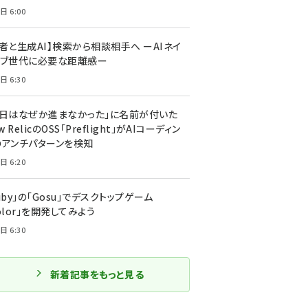
日 6:00
者と生成AI】検索から相談相手へ ーAIネイ
ィブ世代に必要な距離感ー
日 6:30
今日はなぜか進まなかった」に名前が付いた
New RelicのOSS「Preflight」がAIコーディン
のアンチパターンを検知
日 6:20
uby」の「Gosu」でデスクトップゲーム
olor」を開発してみよう
日 6:30
新着記事をもっと見る