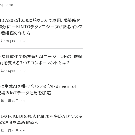
5日 6:30
NDW2025】250環境を5人で運用、構築時間
0分に ーKINTOテクノロジーズが語るインフ
基盤組織の作り方
5年12月18日 6:30
たな自動化で熱視線！ AIエージェントの「推論
力」を支える2つのコンポーネントとは？
5年11月28日 6:30
Tに生成AIを掛け合わせる「AI-driven IoT」
現場のIoTデータ活用を加速
5年11月26日 6:30
レット、KDDIの属人化問題を生成AIアシスタ
トの精度を高め解消へ
5年11月21日 6:30