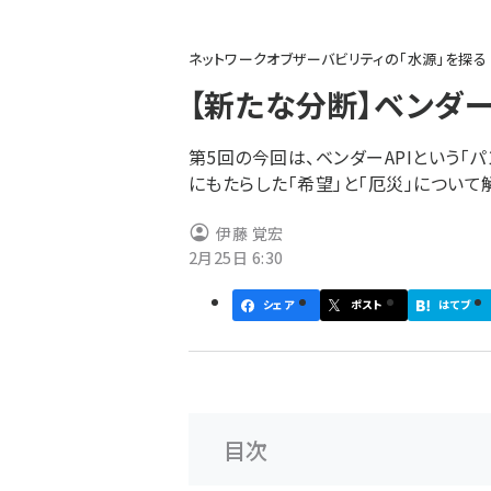
パ
ネットワークオブザーバビリティの「水源」を探る
ン
【新たな分断】ベンダー
く
ず
第5回の今回は、ベンダーAPIという「
にもたらした「希望」と「厄災」について
伊藤 覚宏
2月25日 6:30
シェア
ポスト
はてブ
目次