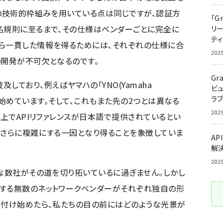
通の技術的枠組みを用いている点は同じですが、認証方
「G
名規則に至るまで、その仕様はベンダーごとに完全に
リ
ティ
から一貫した情報を得るためには、それぞれの仕様に合
202
の開発が不可欠となるのです。
Gr
しており、例えばヤマハの「YNO(Yamaha
ビ
ラ
Iを提供し始めています。そして、これもまた先の2つとは異なる
202
の上でAPIリファレンスが日本語で提供されているとい
をさらに複雑にする一因となり得ることを象徴していま
AP
解
202
的な数社がその道を切り拓いているに過ぎません。しかし
在する無数のネットワークベンダーがそれぞれ独自の形
り付け始めたら、私たちの目の前にはどのような光景が