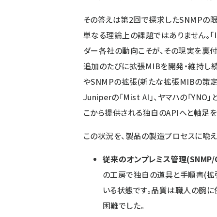
その答えは
第2回
で探求したSNMPの限
単なる理論上の課題ではありません。「Int
ダー各社の動向こそが、その現実を裏
追加のたびに拡張MIBを開発・維持し
やSNMPの拡張(新たな拡張MIBの策定な
Juniperの「Mist AI」、ヤマハの
こから提供される独自のAPIへと軸足
この状況を、製品の製造プロセスに喩え
従来のオンプレミス管理(SNMP/CL
の工房で独自の道具と手順書(拡
いる状態です。品質は職人の腕に
困難でした。