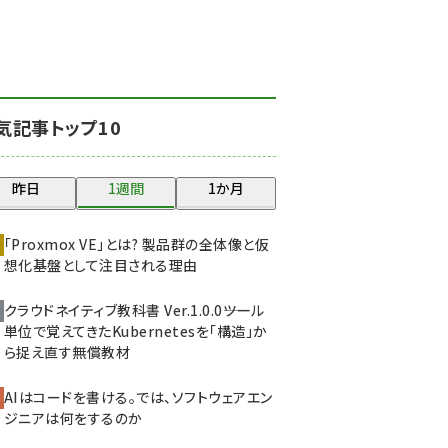
北海道をのんびり旅する
晴山佳須夫のヒント集！
(2037)
drupal (1956)
気記事トップ10
genai (1484)
abc123 (1360)
昨日
1週間
1か月
ai crunch (1355)
「Proxmox VE」とは? 製品群の全体像と仮
想化基盤として注目される理由
クラウドネイティブ教科書 Ver.1.0.0――ツール
単位で覚えてきたKubernetesを「構造」か
ら捉え直す無償教材
AIはコードを書ける。では、ソフトウェアエン
ジニアは何をするのか