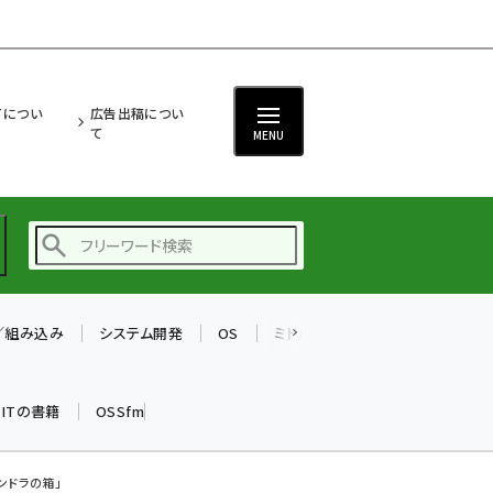
ITについ
広告出稿につい
て
MENU
T／組み込み
システム開発
OS
ミドルウェア
データベース
ai (2497)
加藤銘のチーム貢献～
k ITの書籍
OSSfm
仲間と築いた勝利の絆～
(2315)
iot女子会 (2281)
ンドラの箱」