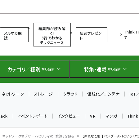
（シンクイット）
編集部が読み解
Think 
メルマガ購
く!
読者プレゼン
て
読
3行でわかる
ト
テックニュース
カテゴリ／種別
特集・連載
から探す
から探す
ネットワーク
ストレージ
クラウド
仮想化／コンテナ
Io
tack
イベントレポート
インタビュー
VR
マンガ
Thin
ネットワークオブザーバビリティの「水源」を探る
【新たな分断】ベンダーAPIという「パ