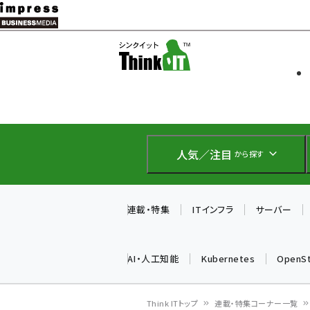
メ
イ
ソフト開発
Think IT
ン
企業IT
コ
製品導入
ン
Web担当者
EC担当者
テ
IoT・AI
ン
DCクラウド
人気／注目
から探す
研究・調査
ツ
エネルギー
に
ドローン
移
連載・特集
ITインフラ
サーバー
教育講座
動
AI・人工知能
Kubernetes
OpenS
Think ITトップ
連載・特集コーナー一覧