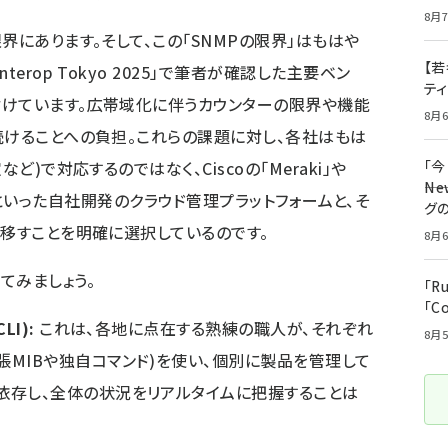
8月7
界にあります。そして、この「SNMPの限界」はもはや
【若
erop Tokyo 2025」で筆者が確認した主要ベン
テ
付けています。広帯域化に伴うカウンターの限界や機能
8月6
続けることへの負担。これらの課題に対し、各社はもは
ど)で対応するのではなく、Ciscoの「Meraki」や
「
――
「YNO」といった自社開発のクラウド管理プラットフォームと、そ
グ
を移すことを明確に選択しているのです。
8月6
てみましょう。
「R
「C
I):
これは、各地に点在する熟練の職人が、それぞれ
8月5
張MIBや独自コマンド)を使い、個別に製品を管理して
依存し、全体の状況をリアルタイムに把握することは