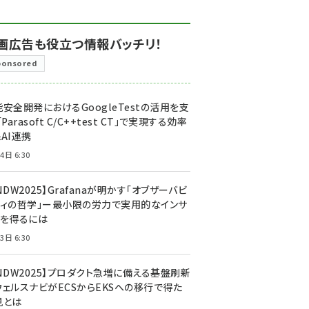
画広告も役立つ情報バッチリ！
ponsored
安全開発におけるGoogleTestの活用を支
「Parasoft C/C++test CT」で実現する効率
AI連携
4日 6:30
NDW2025】Grafanaが明かす「オブザーバビ
ティの哲学」ー最小限の労力で実用的なインサ
トを得るには
3日 6:30
CNDW2025】プロダクト急増に備える基盤刷新
ウェルスナビがECSからEKSへの移行で得た
見とは