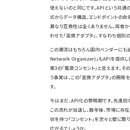
使えないのと同じです。APIという共
式からデータ構造、エンドポイントの命
異なり互換性は全くありません。両者
わせた「変換アダプタ」、すなわち個別
この潮流はもちろん国内ベンダーにも波及
Network Organizer)」もAP
第3の「電源コンセント」と言えます。そ
う事実は、この「変換アダプタ」の開発
す。
今はまだ、API化の黎明期です。先進
この流れが加速し、数年後、市場に存
状を持つ「コンセント」を次々と壁に取
広がるでしょうか。