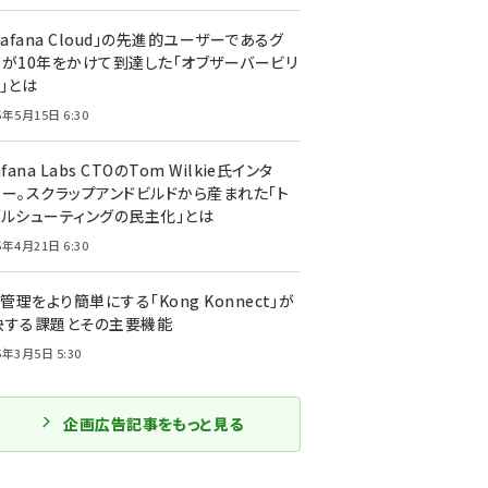
rafana Cloud」の先進的ユーザーであるグ
ーが10年をかけて到達した「オブザーバービリ
」とは
5年5月15日 6:30
afana Labs CTOのTom Wilkie氏インタ
ュー。スクラップアンドビルドから産まれた「ト
ブルシューティングの民主化」とは
5年4月21日 6:30
I管理をより簡単にする「Kong Konnect」が
決する課題とその主要機能
5年3月5日 5:30
企画広告記事をもっと見る