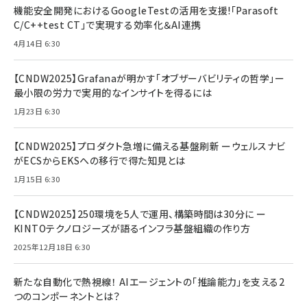
機能安全開発におけるGoogleTestの活用を支援!「Parasoft
C/C++test CT」で実現する効率化＆AI連携
4月14日 6:30
【CNDW2025】Grafanaが明かす「オブザーバビリティの哲学」ー
最小限の労力で実用的なインサイトを得るには
1月23日 6:30
【CNDW2025】プロダクト急増に備える基盤刷新 ーウェルスナビ
がECSからEKSへの移行で得た知見とは
1月15日 6:30
【CNDW2025】250環境を5人で運用、構築時間は30分に ー
KINTOテクノロジーズが語るインフラ基盤組織の作り方
2025年12月18日 6:30
新たな自動化で熱視線！ AIエージェントの「推論能力」を支える2
つのコンポーネントとは？