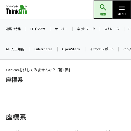
メ
Think IT（シンクイット）
イ
検索
MENU
ン
コ
連載・特集
ITインフラ
サーバー
ネットワーク
ストレージ
ン
テ
AI・人工知能
Kubernetes
OpenStack
イベントレポート
イン
ン
ツ
ai (2486)
に
Canvasを試してみませんか？
第
1
回
加藤銘のチーム貢献～仲間と築いた勝利の絆～ (2308)
移
座標系
動
iot女子会 (2273)
北海道をのんびり旅する晴山佳須夫のヒント集！ (2025)
drupal (1947)
座標系
genai (1477)
abc123 (1352)