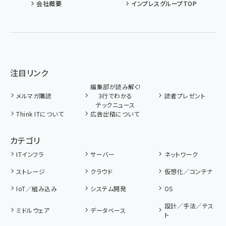
会社概要
インプレスグループTOP
注目リンク
編集部が読み解く!
メルマガ購読
3行でわかる
読者プレゼント
テックニュース
Think ITについて
広告出稿について
カテゴリ
ITインフラ
サーバー
ネットワーク
ストレージ
クラウド
仮想化／コンテナ
IoT／組み込み
システム開発
OS
設計／手法／テス
ミドルウェア
データベース
ト