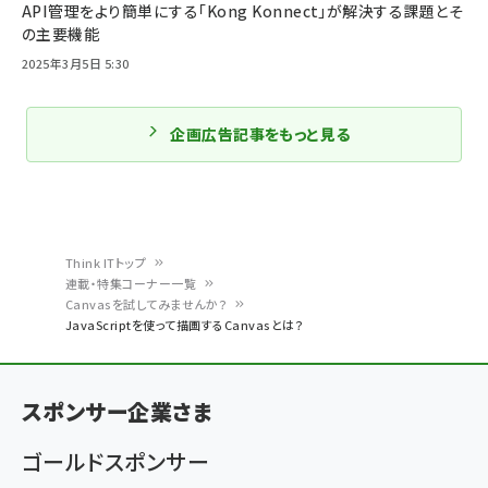
API管理をより簡単にする「Kong Konnect」が解決する課題とそ
の主要機能
2025年3月5日 5:30
企画広告記事をもっと見る
Think ITトップ
連載・特集コーナー一覧
パ
Canvasを試してみませんか？
JavaScriptを使って描画するCanvasとは？
ン
く
ず
スポンサー企業さま
ゴールドスポンサー