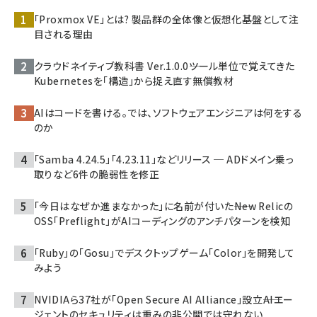
「Proxmox VE」とは? 製品群の全体像と仮想化基盤として注
目される理由
クラウドネイティブ教科書 Ver.1.0.0――ツール単位で覚えてきた
Kubernetesを「構造」から捉え直す無償教材
AIはコードを書ける。では、ソフトウェアエンジニアは何をする
のか
「Samba 4.24.5」「4.23.11」などリリース ─ ADドメイン乗っ
取りなど6件の脆弱性を修正
「今日はなぜか進まなかった」に名前が付いた――New Relicの
OSS「Preflight」がAIコーディングのアンチパターンを検知
「Ruby」の「Gosu」でデスクトップゲーム「Color」を開発して
みよう
NVIDIAら37社が「Open Secure AI Alliance」設立――AIエー
ジェントのセキュリティは重みの非公開では守れない