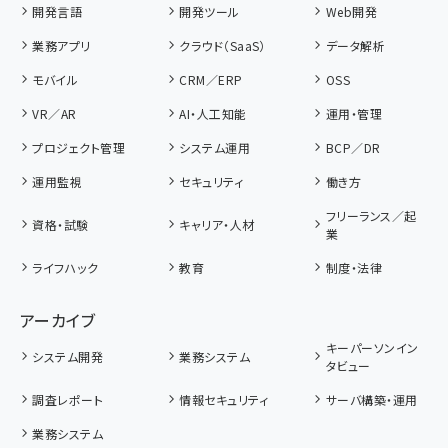
開発言語
開発ツール
Web開発
業務アプリ
クラウド（SaaS）
データ解析
モバイル
CRM／ERP
OSS
VR／AR
AI・人工知能
運用・管理
プロジェクト管理
システム運用
BCP／DR
運用監視
セキュリティ
働き方
フリーランス／起
資格・試験
キャリア・人材
業
ライフハック
教育
制度・法律
アーカイブ
キーパーソンイン
システム開発
業務システム
タビュー
調査レポート
情報セキュリティ
サーバ構築・運用
業務システム