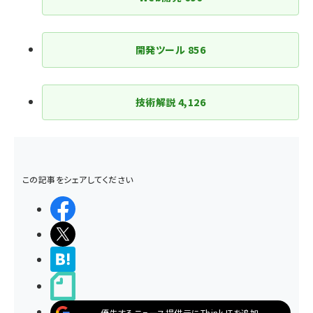
開発ツール
856
技術解説
4,126
この記事をシェアしてください
シェアする
ポストする
>ブクマする
noteで書く
優先するニュース提供元にThink ITを追加