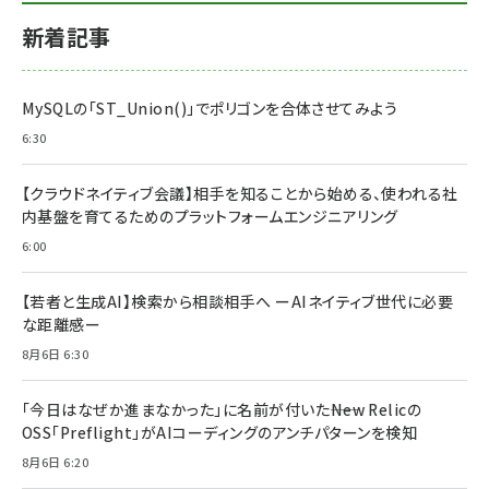
新着記事
MySQLの「ST_Union()」でポリゴンを合体させてみよう
6:30
【クラウドネイティブ会議】相手を知ることから始める、使われる社
内基盤を育てるためのプラットフォームエンジニアリング
6:00
【若者と生成AI】検索から相談相手へ ーAIネイティブ世代に必要
な距離感ー
8月6日 6:30
「今日はなぜか進まなかった」に名前が付いた――New Relicの
OSS「Preflight」がAIコーディングのアンチパターンを検知
8月6日 6:20