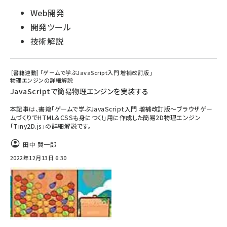
Web開発
開発ツール
技術解説
［書籍連動］「ゲームで学ぶJavaScript入門 増補改訂版」
物理エンジンの詳細解説
JavaScriptで簡易物理エンジンを実装する
本記事は、書籍「ゲームで学ぶJavaScript入門 増補改訂版～ブラウザゲー
ムづくりでHTML＆CSSも身につく!」用に作成した簡易2D物理エンジン
「Tiny2D.js」の詳細解説です。
田中 賢一郎
2022年12月13日 6:30