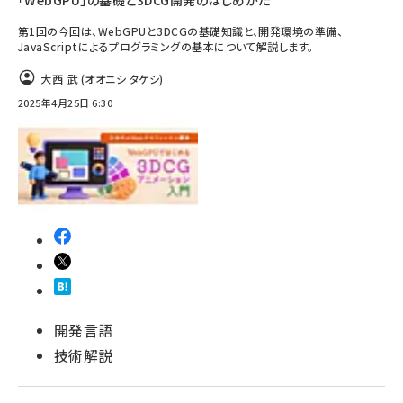
「WebGPU」の基礎と3DCG開発のはじめかた
第1回の今回は、WebGPUと3DCGの基礎知識と、開発環境の準備、
JavaScriptによるプログラミングの基本について解説します。
大西 武 (オオニシ タケシ)
2025年4月25日 6:30
開発言語
技術解説