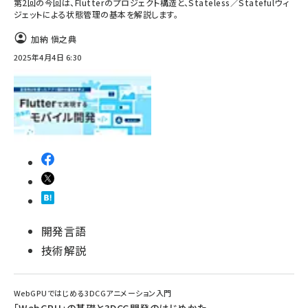
第2回の今回は、Flutterのプロジェクト構造と、Stateless／Statefulウィ
ジェットによる状態管理の基本を解説します。
加納 愼之典
2025年4月4日 6:30
開発言語
技術解説
WebGPUではじめる3DCGアニメーション入門