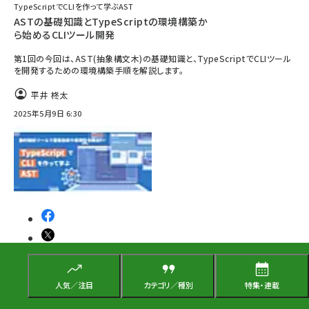
TypeScriptでCLIを作って学ぶAST
ASTの基礎知識とTypeScriptの環境構築か
ら始めるCLIツール開発
第1回の今回は、AST(抽象構文木)の基礎知識と、TypeScriptでCLIツール
を開発するための環境構築手順を解説します。
平井 柊太
2025年5月9日 6:30
開発言語
人気／注目
カテゴリ／種別
特集・連載
技術解説