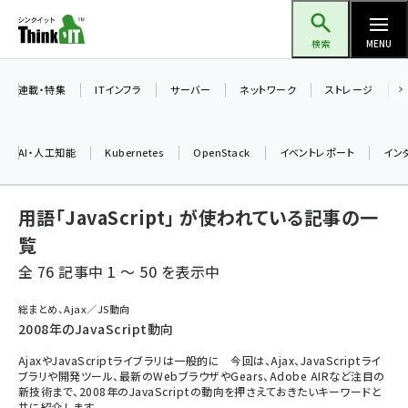
メ
Think IT（シンクイット）
イ
検索
MENU
ン
コ
連載・特集
ITインフラ
サーバー
ネットワーク
ストレージ
ン
テ
AI・人工知能
Kubernetes
OpenStack
イベントレポート
イン
ン
ツ
ai (2508)
用語「JavaScript」 が使われている記事の一
に
加藤銘のチーム貢献～仲間と築いた勝利の絆～ (2329)
移
覧
動
全 76 記事中 1 ～ 50 を表示中
iot女子会 (2295)
北海道をのんびり旅する晴山佳須夫のヒント集！ (2050)
総まとめ、Ajax／JS動向
2008年のJavaScript動向
drupal (1966)
AjaxやJavaScriptライブラリは一般的に 今回は、Ajax、JavaScriptライ
genai (1494)
ブラリや開発ツール、最新のWebブラウザやGears、Adobe AIRなど注目の
新技術まで、2008年のJavaScriptの動向を押さえておきたいキーワードと
abc123 (1371)
共に紹介します。