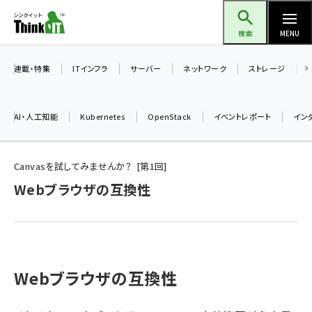
メ
Think IT（シンクイット）
イ
検索
MENU
ン
コ
連載・特集
ITインフラ
サーバー
ネットワーク
ストレージ
ン
テ
AI・人工知能
Kubernetes
OpenStack
イベントレポート
イン
ン
ツ
ai (2486)
に
Canvasを試してみませんか？
第
1
回
加藤銘のチーム貢献～仲間と築いた勝利の絆～ (2308)
移
Webブラウザの互換性
動
iot女子会 (2273)
北海道をのんびり旅する晴山佳須夫のヒント集！ (2025)
drupal (1947)
Webブラウザの互換性
genai (1477)
abc123 (1352)