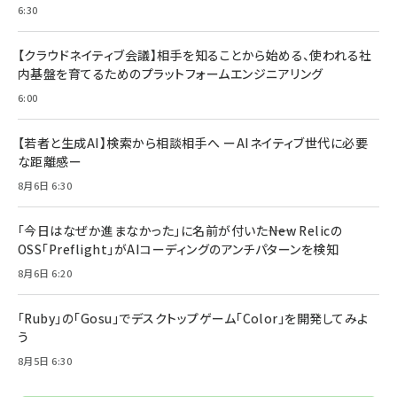
6:30
【クラウドネイティブ会議】相手を知ることから始める、使われる社
内基盤を育てるためのプラットフォームエンジニアリング
6:00
【若者と生成AI】検索から相談相手へ ーAIネイティブ世代に必要
な距離感ー
8月6日 6:30
「今日はなぜか進まなかった」に名前が付いた――New Relicの
OSS「Preflight」がAIコーディングのアンチパターンを検知
8月6日 6:20
「Ruby」の「Gosu」でデスクトップゲーム「Color」を開発してみよ
う
8月5日 6:30