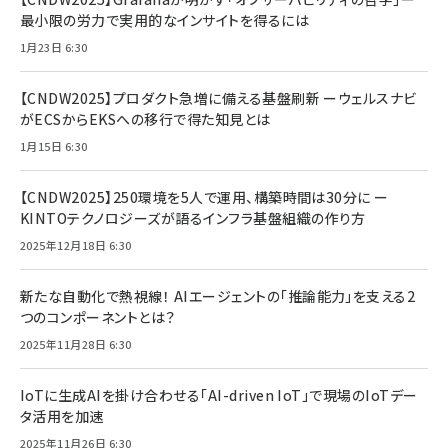
最小限の労力で実用的なインサイトを得るには
1月23日 6:30
【CNDW2025】プロダクト急増に備える基盤刷新 ーウェルスナビ
がECSからEKSへの移行で得た知見とは
1月15日 6:30
【CNDW2025】250環境を5人で運用、構築時間は30分に ー
KINTOテクノロジーズが語るインフラ基盤組織の作り方
2025年12月18日 6:30
新たな自動化で熱視線！ AIエージェントの「推論能力」を支える2
つのコンポーネントとは？
2025年11月28日 6:30
IoTに生成AIを掛け合わせる「AI-driven IoT」で現場のIoTデー
タ活用を加速
2025年11月26日 6:30