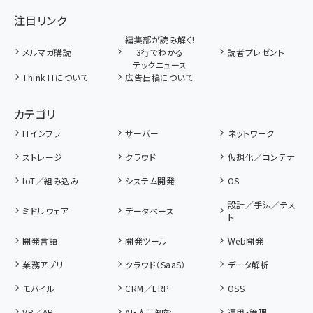
注目リンク
編集部が読み解く!
メルマガ購読
3行でわかる
読者プレゼント
テックニュース
Think ITについて
広告出稿について
カテゴリ
ITインフラ
サーバー
ネットワーク
ストレージ
クラウド
仮想化／コンテナ
IoT／組み込み
システム開発
OS
設計／手法／テス
ミドルウェア
データベース
ト
開発言語
開発ツール
Web開発
業務アプリ
クラウド（SaaS）
データ解析
モバイル
CRM／ERP
OSS
VR／AR
AI・人工知能
運用・管理