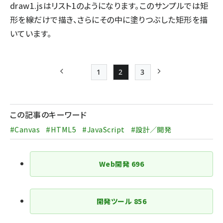
draw1.jsはリスト1のようになります。このサンプルでは矩
形を線だけで描き、さらにその中に塗りつぶした矩形を描
いています。
1
2
3
前ページ
Page
Page
Page
次ページ
ペー
ジ
この記事のキーワード
送
#Canvas
#HTML5
#JavaScript
#設計／開発
り
Web開発
696
開発ツール
856