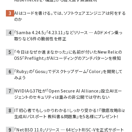
AIはコードを書ける。では、ソフトウェアエンジニアは何をする
のか
「Samba 4.24.5」「4.23.11」などリリース ─ ADドメイン乗っ
取りなど6件の脆弱性を修正
「今日はなぜか進まなかった」に名前が付いた――New Relicの
OSS「Preflight」がAIコーディングのアンチパターンを検知
「Ruby」の「Gosu」でデスクトップゲーム「Color」を開発して
みよう
NVIDIAら37社が「Open Secure AI Alliance」設立――AIエー
ジェントのセキュリティは重みの非公開では守れない
IT初心者でもしっかりわかる！しっかり受かる！『徹底攻略Biz
生成AIパスポート 教科書＆問題集』を5名様にプレゼント！
「NetBSD 11.0」リリース ─ 64ビットRISC-Vを正式サポート