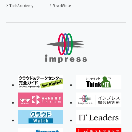
TechAcademy
ReadWrite