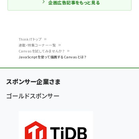
企画広告記事をもっと見る
Think ITトップ
連載・特集コーナー一覧
パ
Canvasを試してみませんか？
JavaScriptを使って描画するCanvasとは？
ン
く
ず
スポンサー企業さま
ゴールドスポンサー