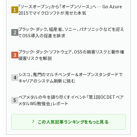
「ソースオープン」から「オープンソース」へ… Go Azure
ai crunch (1353)
2015でマイクロソフトが見せた本気
ブラック・ダック、経産省、ソニー、パナソニックなどを迎え
てOSS導入の促進を訴求
ブラック・ダック・ソフトウェア、OSSの損害リスクと著作権
侵害リスクを解説
シスコ、鬼門のマルチベンダー＆オープンスタンダードで
キャリアのシステム刷新に挑む
ベアメタルの今を語り尽くすイベント「第1回OCDETベア
メタルWG勉強会」レポート
この人気記事ランキングをもっと見る