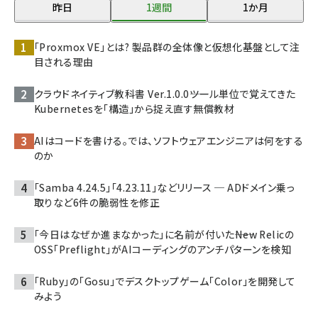
昨日
1週間
1か月
「Proxmox VE」とは? 製品群の全体像と仮想化基盤として注
目される理由
クラウドネイティブ教科書 Ver.1.0.0――ツール単位で覚えてきた
Kubernetesを「構造」から捉え直す無償教材
AIはコードを書ける。では、ソフトウェアエンジニアは何をする
のか
「Samba 4.24.5」「4.23.11」などリリース ─ ADドメイン乗っ
取りなど6件の脆弱性を修正
「今日はなぜか進まなかった」に名前が付いた――New Relicの
OSS「Preflight」がAIコーディングのアンチパターンを検知
「Ruby」の「Gosu」でデスクトップゲーム「Color」を開発して
みよう