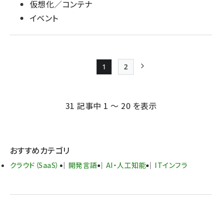
仮想化／コンテナ
イベント
1
2
Page
Page
次ページ
ペー
ジ
31 記事中 1 ～ 20 を表示
送
り
おすすめカテゴリ
クラウド（SaaS）
開発言語
AI・人工知能
ITインフラ