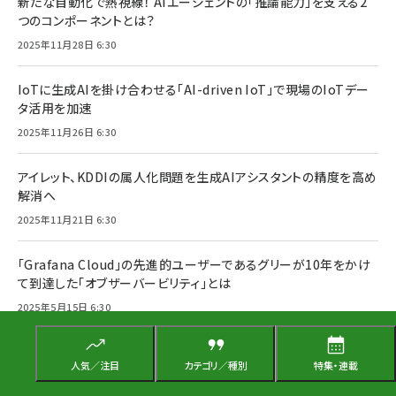
新たな自動化で熱視線！ AIエージェントの「推論能力」を支える2
つのコンポーネントとは？
2025年11月28日 6:30
IoTに生成AIを掛け合わせる「AI-driven IoT」で現場のIoTデー
タ活用を加速
2025年11月26日 6:30
アイレット、KDDIの属人化問題を生成AIアシスタントの精度を高め
解消へ
2025年11月21日 6:30
「Grafana Cloud」の先進的ユーザーであるグリーが10年をかけ
て到達した「オブザーバービリティ」とは
2025年5月15日 6:30
Grafana Labs CTOのTom Wilkie氏インタビュー。スクラップア
人気／注目
カテゴリ／種別
特集・連載
ンドビルドから産まれた「トラブルシューティングの民主化」とは
2025年4月21日 6:30