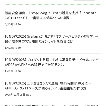
機能安全開発におけるGoogleTestの活用を支援!「Parasoft
C/C++test CT」で実現する効率化＆AI連携
4月14日 6:30
【CNDW2025】Grafanaが明かす「オブザーバビリティの哲学」ー
最小限の労力で実用的なインサイトを得るには
1月23日 6:30
【CNDW2025】プロダクト急増に備える基盤刷新 ーウェルスナビ
がECSからEKSへの移行で得た知見とは
1月15日 6:30
【CNDW2025】250環境を5人で運用、構築時間は30分に ー
KINTOテクノロジーズが語るインフラ基盤組織の作り方
2025年12月18日 6:30