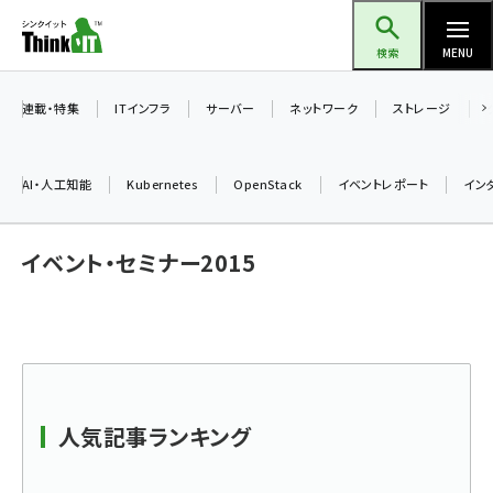
メ
Think IT（シンクイット）
イ
検索
MENU
ン
コ
連載・特集
ITインフラ
サーバー
ネットワーク
ストレージ
ン
テ
AI・人工知能
Kubernetes
OpenStack
イベントレポート
イン
ン
ツ
ai (2493)
イベント・セミナー2015
に
加藤銘のチーム貢献～仲間と築いた勝利の絆～ (2314)
移
動
iot女子会 (2279)
北海道をのんびり旅する晴山佳須夫のヒント集！ (2034)
drupal (1955)
人気記事ランキング
genai (1483)
abc123 (1358)