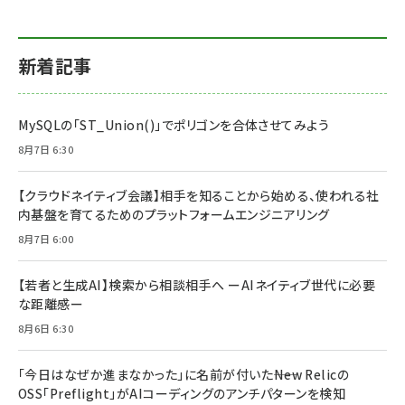
新着記事
MySQLの「ST_Union()」でポリゴンを合体させてみよう
8月7日 6:30
【クラウドネイティブ会議】相手を知ることから始める、使われる社
内基盤を育てるためのプラットフォームエンジニアリング
8月7日 6:00
【若者と生成AI】検索から相談相手へ ーAIネイティブ世代に必要
な距離感ー
8月6日 6:30
「今日はなぜか進まなかった」に名前が付いた――New Relicの
OSS「Preflight」がAIコーディングのアンチパターンを検知