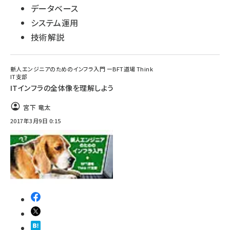
データベース
システム運用
技術解説
新人エンジニアのためのインフラ入門 ーBFT道場 Think
IT支部
ITインフラの全体像を理解しよう
宮下 竜太
2017年3月9日 0:15