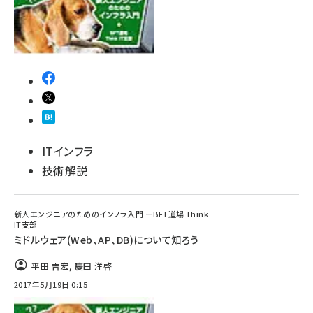
ITインフラ
技術解説
新人エンジニアのためのインフラ入門 ーBFT道場 Think
IT支部
ミドルウェア(Web、AP、DB)について知ろう
平田 吉宏
,
慶田 洋啓
2017年5月19日 0:15