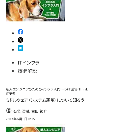
ITインフラ
技術解説
新人エンジニアのためのインフラ入門 ーBFT道場 Think
IT支部
ミドルウェア（システム運用）について知ろう
石垣 潤樹
,
吉田 祐介
2017年6月1日 0:15