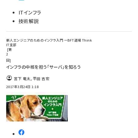
ITインフラ
技術解説
新人エンジニアのためのインフラ入門 ーBFT道場 Think
IT支部
第
2
回
インフラの中核を担う「サーバ」を知ろう
宮下 竜太
,
平田 吉宏
2017年3月24日 1:18