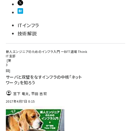
ITインフラ
技術解説
新人エンジニアのためのインフラ入門 ーBFT道場 Think
IT支部
第
3
回
サーバと双璧をなすインフラの中核「ネット
ワーク」を知ろう
宮下 竜太
,
平田 吉宏
2017年4月7日 0:15