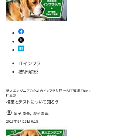
ITインフラ
技術解説
新人エンジニアのためのインフラ入門 ーBFT道場 Think
IT支部
構築とテストについて知ろう
金子 卓矢
,
深谷 素直
2017年6月23日 0:15