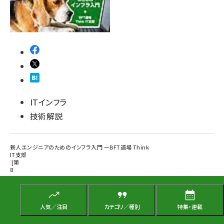
ITインフラ
技術解説
新人エンジニアのためのインフラ入門 ーBFT道場 Think
IT支部
第
8
回
インフラエンジニアの仕事について知ろう
人気／注目
カテゴリ／種別
特集・連載
宮下 竜太
2017年8月3日 0:00