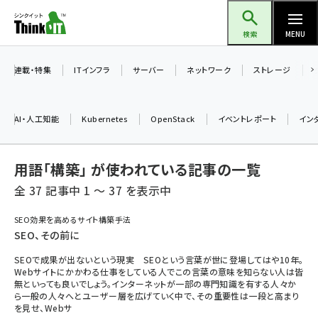
メ
Think IT（シンクイット）
イ
検索
MENU
ン
コ
連載・特集
ITインフラ
サーバー
ネットワーク
ストレージ
ン
テ
AI・人工知能
Kubernetes
OpenStack
イベントレポート
イン
ン
ツ
ai (2493)
用語「構築」 が使われている記事の一覧
に
加藤銘のチーム貢献～仲間と築いた勝利の絆～ (2314)
移
全 37 記事中 1 ～ 37 を表示中
動
iot女子会 (2279)
SEO効果を高めるサイト構築手法
SEO、その前に
北海道をのんびり旅する晴山佳須夫のヒント集！ (2034)
SEOで成果が出ないという現実 SEOという言葉が世に登場してはや10年。
drupal (1955)
Webサイトにかかわる仕事をしている人でこの言葉の意味を知らない人は皆
無といっても良いでしょう。インターネットが一部の専門知識を有する人々か
genai (1483)
ら一般の人々へとユーザー層を広げていく中で、その重要性は一段と高まり
を見せ、Webサ
abc123 (1358)