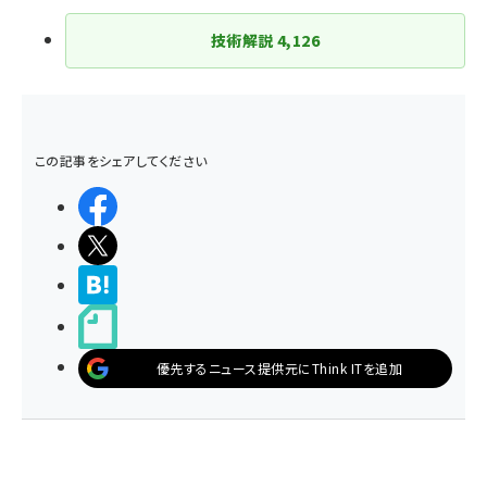
技術解説
4,126
この記事をシェアしてください
シェアする
ポストする
>ブクマする
noteで書く
優先するニュース提供元にThink ITを追加