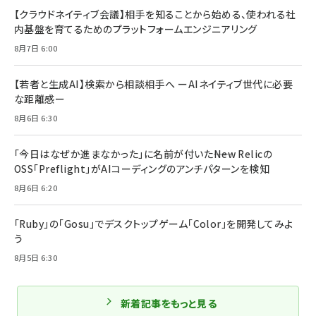
【クラウドネイティブ会議】相手を知ることから始める、使われる社
内基盤を育てるためのプラットフォームエンジニアリング
8月7日 6:00
【若者と生成AI】検索から相談相手へ ーAIネイティブ世代に必要
な距離感ー
8月6日 6:30
「今日はなぜか進まなかった」に名前が付いた――New Relicの
OSS「Preflight」がAIコーディングのアンチパターンを検知
8月6日 6:20
「Ruby」の「Gosu」でデスクトップゲーム「Color」を開発してみよ
う
8月5日 6:30
新着記事をもっと見る