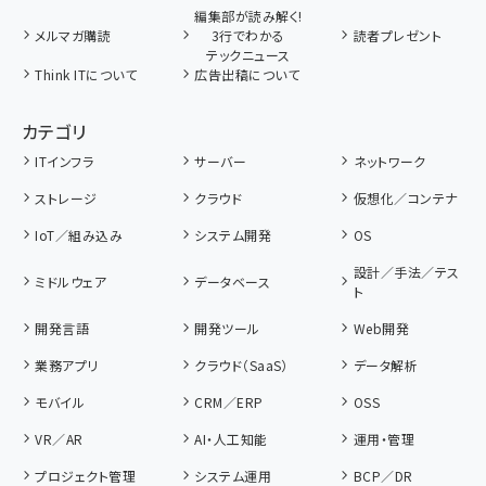
編集部が読み解く!
メルマガ購読
3行でわかる
読者プレゼント
テックニュース
Think ITについて
広告出稿について
カテゴリ
ITインフラ
サーバー
ネットワーク
ストレージ
クラウド
仮想化／コンテナ
IoT／組み込み
システム開発
OS
設計／手法／テス
ミドルウェア
データベース
ト
開発言語
開発ツール
Web開発
業務アプリ
クラウド（SaaS）
データ解析
モバイル
CRM／ERP
OSS
VR／AR
AI・人工知能
運用・管理
プロジェクト管理
システム運用
BCP／DR