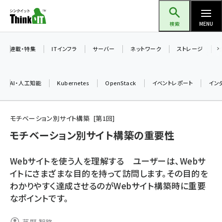
メ
Think IT（シンクイット）
イ
検索
MENU
ン
コ
連載・特集
ITインフラ
サーバー
ネットワーク
ストレージ
ン
テ
AI・人工知能
Kubernetes
OpenStack
イベントレポート
イン
ン
ツ
ai (2508)
に
モチベーション別サイト構築
第
1
回
加藤銘のチーム貢献～仲間と築いた勝利の絆～ (2329)
移
モチベーション別サイト構築の重要性
動
iot女子会 (2295)
Webサイトを使う人を理解する ユーザーは、Webサ
北海道をのんびり旅する晴山佳須夫のヒント集！ (2050)
イトにさまざまな目的を持って訪問します。その目的を
わかりやすく達成させるのがWebサイト構築時に重要
drupal (1966)
なポイントです。
genai (1494)
abc123 (1371)