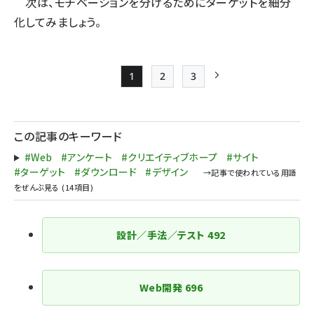
次は、モチベーションを分けるためにターゲットを細分
化してみましょう。
1
2
3
Page
Page
Page
次ページ
ペー
ジ
この記事のキーワード
送
#Web
#アンケート
#クリエイティブホープ
#サイト
り
#ターゲット
#ダウンロード
#デザイン
設計／手法／テスト
492
Web開発
696