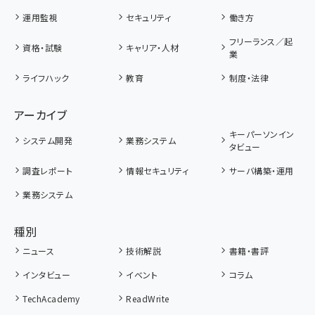
運用監視
セキュリティ
働き方
フリーランス／起
資格・試験
キャリア・人材
業
ライフハック
教育
制度・法律
アーカイブ
キーパーソンイン
システム開発
業務システム
タビュー
調査レポート
情報セキュリティ
サーバ構築・運用
業務システム
種別
ニュース
技術解説
書籍・書評
インタビュー
イベント
コラム
TechAcademy
ReadWrite