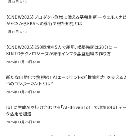
1月23日 6:30
【CNDW2025】プロダクト急増に備える基盤刷新 ーウェルスナビ
がECSからEKSへの移行で得た知見とは
1月15日 6:30
【CNDW2025】250環境を5人で運用、構築時間は30分に ー
KINTOテクノロジーズが語るインフラ基盤組織の作り方
2025年12月18日 6:30
新たな自動化で熱視線！ AIエージェントの「推論能力」を支える2
つのコンポーネントとは？
2025年11月28日 6:30
IoTに生成AIを掛け合わせる「AI-driven IoT」で現場のIoTデー
タ活用を加速
2025年11月26日 6:30