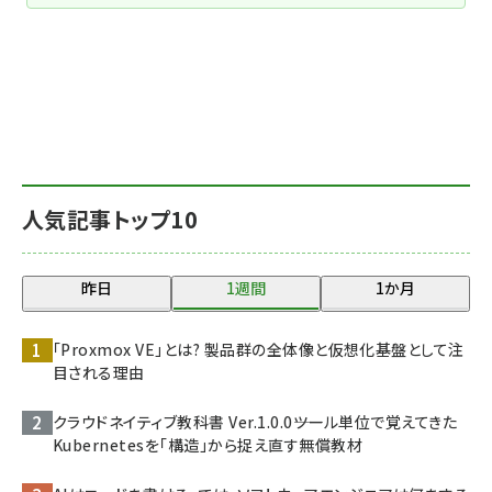
人気記事トップ10
昨日
1週間
1か月
「Proxmox VE」とは? 製品群の全体像と仮想化基盤として注
目される理由
クラウドネイティブ教科書 Ver.1.0.0――ツール単位で覚えてきた
Kubernetesを「構造」から捉え直す無償教材