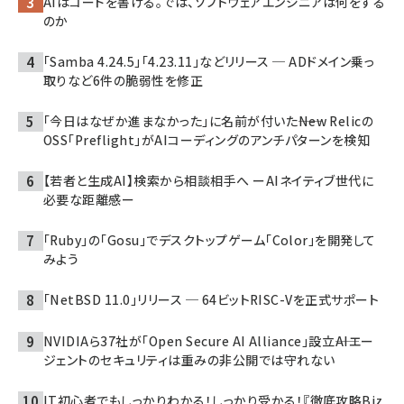
AIはコードを書ける。では、ソフトウェアエンジニアは何をする
のか
「Samba 4.24.5」「4.23.11」などリリース ─ ADドメイン乗っ
取りなど6件の脆弱性を修正
「今日はなぜか進まなかった」に名前が付いた――New Relicの
OSS「Preflight」がAIコーディングのアンチパターンを検知
【若者と生成AI】検索から相談相手へ ーAIネイティブ世代に
必要な距離感ー
「Ruby」の「Gosu」でデスクトップゲーム「Color」を開発して
みよう
「NetBSD 11.0」リリース ─ 64ビットRISC-Vを正式サポート
NVIDIAら37社が「Open Secure AI Alliance」設立――AIエー
ジェントのセキュリティは重みの非公開では守れない
IT初心者でもしっかりわかる！しっかり受かる！『徹底攻略Biz