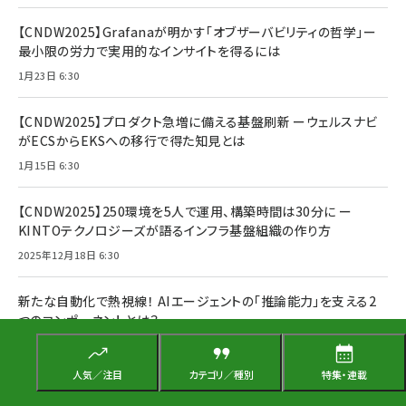
【CNDW2025】Grafanaが明かす「オブザーバビリティの哲学」ー
最小限の労力で実用的なインサイトを得るには
1月23日 6:30
【CNDW2025】プロダクト急増に備える基盤刷新 ーウェルスナビ
がECSからEKSへの移行で得た知見とは
1月15日 6:30
【CNDW2025】250環境を5人で運用、構築時間は30分に ー
KINTOテクノロジーズが語るインフラ基盤組織の作り方
2025年12月18日 6:30
新たな自動化で熱視線！ AIエージェントの「推論能力」を支える2
つのコンポーネントとは？
2025年11月28日 6:30
人気／注目
カテゴリ／種別
特集・連載
IoTに生成AIを掛け合わせる「AI-driven IoT」で現場のIoTデー