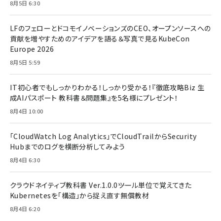
8月5日 6:30
LFのフェローとドコモイノベーションズのCEO、オープンソースへの
貢献を増やすためのアイデアを語る＆写真で見るKubeCon
Europe 2026
8月5日 5:59
IT初心者でもしっかりわかる！しっかり受かる！『徹底攻略Biz 生
成AIパスポート 教科書＆問題集』を5名様にプレゼント！
8月4日 10:00
「CloudWatch Log Analytics」でCloudTrailからSecurity
Hubまでのログを横断分析してみよう
8月4日 6:30
クラウドネイティブ教科書 Ver.1.0.0――ツール単位で覚えてきた
Kubernetesを「構造」から捉え直す無償教材
8月4日 6:20