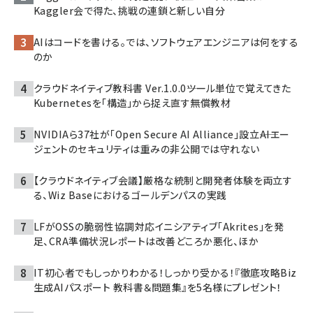
Kaggler会で得た、挑戦の連鎖と新しい自分
AIはコードを書ける。では、ソフトウェアエンジニアは何をする
のか
クラウドネイティブ教科書 Ver.1.0.0――ツール単位で覚えてきた
Kubernetesを「構造」から捉え直す無償教材
NVIDIAら37社が「Open Secure AI Alliance」設立――AIエー
ジェントのセキュリティは重みの非公開では守れない
【クラウドネイティブ会議】厳格な統制と開発者体験を両立す
る、Wiz Baseにおけるゴールデンパスの実践
LFがOSSの脆弱性協調対応イニシアティブ「Akrites」を発
足、CRA準備状況レポートは改善どころか悪化、ほか
IT初心者でもしっかりわかる！しっかり受かる！『徹底攻略Biz
生成AIパスポート 教科書＆問題集』を5名様にプレゼント！