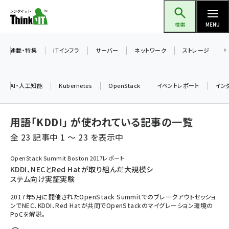
メ
Think IT（シンクイット）
イ
検索
MENU
ン
コ
連載・特集
ITインフラ
サーバー
ネットワーク
ストレージ
ン
テ
AI・人工知能
Kubernetes
OpenStack
イベントレポート
イン
ン
ツ
ai (2470)
用語「KDDI」 が使われている記事の一覧
に
加藤銘のチーム貢献～仲間と築いた勝利の絆～ (2287)
移
全 23 記事中 1 ～ 23 を表示中
動
iot女子会 (2243)
OpenStack Summit Boston 2017レポート
KDDI、NECとRed Hatが取り組んだ大規模シ
北海道をのんびり旅する晴山佳須夫のヒント集！ (2000)
ステム向け実証実験
drupal (1921)
2017年5月に開催されたOpenStack Summitでのブレークアウトセッショ
ンでNEC、KDDI、Red Hatが共同でOpenStackのマイグレーション環境の
genai (1464)
PoCを解説。
ai crunch (1336)