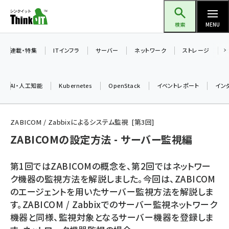
メ
Think IT（シンクイット）
イ
検索
MENU
ン
コ
連載・特集
ITインフラ
サーバー
ネットワーク
ストレージ
ン
テ
AI・人工知能
Kubernetes
OpenStack
イベントレポート
イン
ン
ツ
ai (2508)
に
ZABICOM / Zabbixによるシステム監視
第
3
回
加藤銘のチーム貢献～仲間と築いた勝利の絆～ (2329)
移
ZABICOMの設定方法 - サーバー監視編
動
iot女子会 (2295)
第1回ではZABICOMの概念を、第2回ではネットワー
北海道をのんびり旅する晴山佳須夫のヒント集！ (2050)
ク機器の監視方法を解説しました。今回は、ZABICOM
のエージェントを用いたサーバー監視方法を解説しま
drupal (1966)
す。ZABICOM / Zabbixでのサーバー監視ネットワーク
genai (1494)
機器と同様、監視対象となるサーバー機器を登録しま
abc123 (1371)