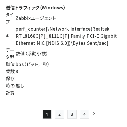
送信トラフィック（Windows）
タイ
Zabbixエージェント
プ
perf_counter[\Network Interface(Realtek
キー
RTL8168C[P]_8111C[P] Family PCI-E Gigabit
Ethernet NIC [NDIS 6.0])\Bytes Sent/sec]
デー
数値（浮動小数）
タ型
単位
bps（ビット／秒）
乗数
8
保存
時の
無し
計算
1
2
3
4
Page
Page
Page
Page
次ページ