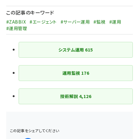
ペー
ジ
この記事のキーワード
送
#ZABBIX
#エージェント
#サーバー運用
#監視
#運用
り
#運用管理
システム運用
615
運用監視
176
技術解説
4,126
この記事をシェアしてください