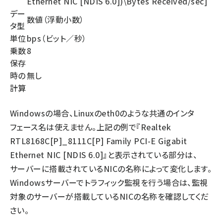
Ethernet NIC [NDIS 6.0])\Bytes Received/sec]
デー
数値（浮動小数）
タ型
単位
bps（ビット／秒）
乗数
8
保存
時の
無し
計算
Windowsの場合、Linuxのeth0のような共通のインタ
フェース名は使えません。上記の例で『Realtek
RTL8168C[P]_8111C[P] Family PCI-E Gigabit
Ethernet NIC [NDIS 6.0]』と表示されている部分は、
サーバーに搭載されているNICの名称によって変化します。
Windowsサーバーでトラフィック監視を行う場合は、監視
対象のサーバーが搭載しているNICの名称を確認してくだ
さい。