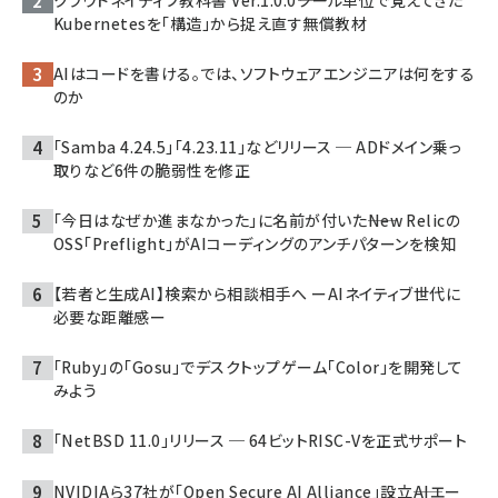
Kubernetesを「構造」から捉え直す無償教材
AIはコードを書ける。では、ソフトウェアエンジニアは何をする
のか
「Samba 4.24.5」「4.23.11」などリリース ─ ADドメイン乗っ
取りなど6件の脆弱性を修正
「今日はなぜか進まなかった」に名前が付いた――New Relicの
OSS「Preflight」がAIコーディングのアンチパターンを検知
【若者と生成AI】検索から相談相手へ ーAIネイティブ世代に
必要な距離感ー
「Ruby」の「Gosu」でデスクトップゲーム「Color」を開発して
みよう
「NetBSD 11.0」リリース ─ 64ビットRISC-Vを正式サポート
NVIDIAら37社が「Open Secure AI Alliance」設立――AIエー