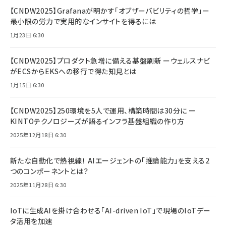
【CNDW2025】Grafanaが明かす「オブザーバビリティの哲学」ー
最小限の労力で実用的なインサイトを得るには
1月23日 6:30
【CNDW2025】プロダクト急増に備える基盤刷新 ーウェルスナビ
がECSからEKSへの移行で得た知見とは
1月15日 6:30
【CNDW2025】250環境を5人で運用、構築時間は30分に ー
KINTOテクノロジーズが語るインフラ基盤組織の作り方
2025年12月18日 6:30
新たな自動化で熱視線！ AIエージェントの「推論能力」を支える2
つのコンポーネントとは？
2025年11月28日 6:30
IoTに生成AIを掛け合わせる「AI-driven IoT」で現場のIoTデー
タ活用を加速