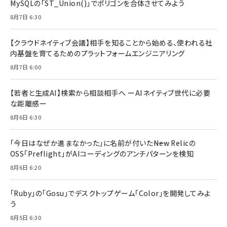
MySQLの「ST_Union()」でポリゴンを合体させてみよう
8月7日 6:30
【クラウドネイティブ会議】相手を知ることから始める、使われる社
内基盤を育てるためのプラットフォームエンジニアリング
8月7日 6:00
【若者と生成AI】検索から相談相手へ ーAIネイティブ世代に必要
な距離感ー
8月6日 6:30
「今日はなぜか進まなかった」に名前が付いた――New Relicの
OSS「Preflight」がAIコーディングのアンチパターンを検知
8月6日 6:20
「Ruby」の「Gosu」でデスクトップゲーム「Color」を開発してみよ
う
8月5日 6:30