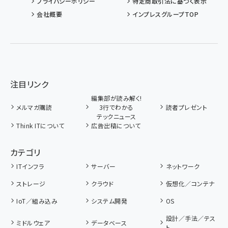
プライバシーポリシー
特定商取引法に基づく表示
会社概要
インプレスグループTOP
注目リンク
編集部が読み解く!
メルマガ購読
3行でわかる
読者プレゼント
テックニュース
Think ITについて
広告出稿について
カテゴリ
ITインフラ
サーバー
ネットワーク
ストレージ
クラウド
仮想化／コンテナ
IoT／組み込み
システム開発
OS
設計／手法／テス
ミドルウェア
データベース
ト