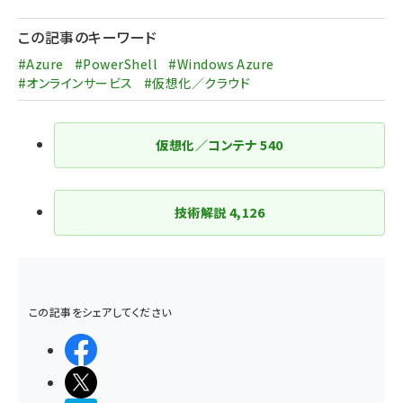
ペー
ジ
この記事のキーワード
送
#Azure
#PowerShell
#Windows Azure
り
#オンラインサービス
#仮想化／クラウド
仮想化／コンテナ
540
技術解説
4,126
この記事をシェアしてください
シェアする
ポストする