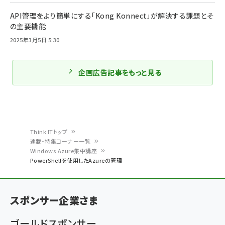
API管理をより簡単にする「Kong Konnect」が解決する課題とそ
の主要機能
2025年3月5日 5:30
企画広告記事をもっと見る
Think ITトップ
連載・特集コーナー一覧
パ
Windows Azure集中講座
PowerShellを使用したAzureの管理
ン
く
ず
スポンサー企業さま
ゴールドスポンサー