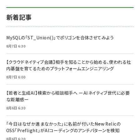
新着記事
MySQLの「ST_Union()」でポリゴンを合体させてみよう
8月7日 6:30
【クラウドネイティブ会議】相手を知ることから始める、使われる社
内基盤を育てるためのプラットフォームエンジニアリング
8月7日 6:00
【若者と生成AI】検索から相談相手へ ーAIネイティブ世代に必要
な距離感ー
8月6日 6:30
「今日はなぜか進まなかった」に名前が付いた――New Relicの
OSS「Preflight」がAIコーディングのアンチパターンを検知
8月6日 6:20