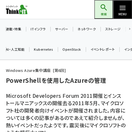
メ
Think IT（シンクイット）
イ
検索
MENU
ン
コ
連載・特集
ITインフラ
サーバー
ネットワーク
ストレージ
ン
テ
AI・人工知能
Kubernetes
OpenStack
イベントレポート
イン
ン
ツ
ai (2508)
に
Windows Azure集中講座
第
6
回
加藤銘のチーム貢献～仲間と築いた勝利の絆～ (2329)
移
PowerShellを使用したAzureの管理
動
iot女子会 (2295)
Microsoft Developers Forum 2011開催とインス
北海道をのんびり旅する晴山佳須夫のヒント集！ (2050)
トールマニアックスの開催去る2011年5月、マイクロソ
フト社の開発者向けイベントが開催されました。内容に
drupal (1966)
ついては多くの記事があるのであえて紹介しませんが、
genai (1494)
熱いイベントだったようです。震災後にマイクロソフトの
abc123 (1371)