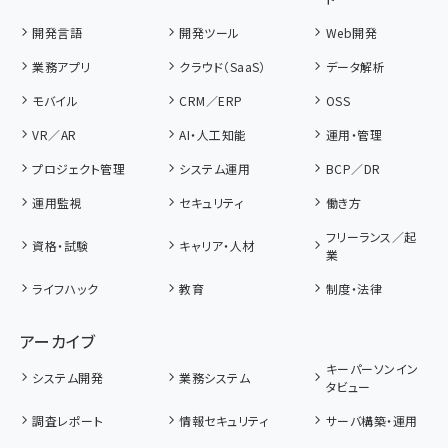
開発言語
開発ツール
Web開発
業務アプリ
クラウド（SaaS）
データ解析
モバイル
CRM／ERP
OSS
VR／AR
AI・人工知能
運用・管理
プロジェクト管理
システム運用
BCP／DR
運用監視
セキュリティ
働き方
フリーランス／起
資格・試験
キャリア・人材
業
ライフハック
教育
制度・法律
アーカイブ
キーパーソンイン
システム開発
業務システム
タビュー
調査レポート
情報セキュリティ
サーバ構築・運用