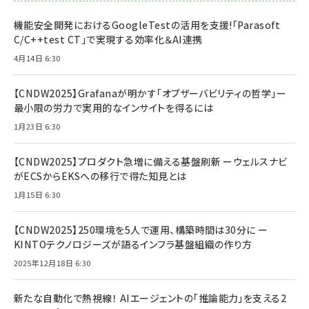
機能安全開発におけるGoogleTestの活用を支援!「Parasoft
C/C++test CT」で実現する効率化＆AI連携
4月14日 6:30
【CNDW2025】Grafanaが明かす「オブザーバビリティの哲学」ー
最小限の労力で実用的なインサイトを得るには
1月23日 6:30
【CNDW2025】プロダクト急増に備える基盤刷新 ーウェルスナビ
がECSからEKSへの移行で得た知見とは
1月15日 6:30
【CNDW2025】250環境を5人で運用、構築時間は30分に ー
KINTOテクノロジーズが語るインフラ基盤組織の作り方
2025年12月18日 6:30
新たな自動化で熱視線！ AIエージェントの「推論能力」を支える2