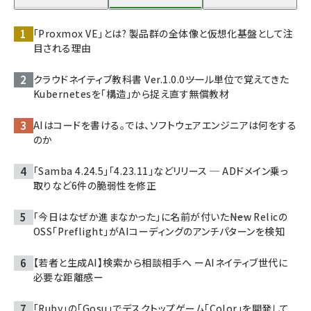
「Proxmox VE」とは? 製品群の全体像と仮想化基盤として注
目される理由
クラウドネイティブ教科書 Ver.1.0.0――ツール単位で覚えてきた
Kubernetesを「構造」から捉え直す無償教材
AIはコードを書ける。では、ソフトウェアエンジニアは何をする
のか
「Samba 4.24.5」「4.23.11」などリリース ─ ADドメイン乗っ
取りなど6件の脆弱性を修正
「今日はなぜか進まなかった」に名前が付いた――New Relicの
OSS「Preflight」がAIコーディングのアンチパターンを検知
【若者と生成AI】検索から相談相手へ ーAIネイティブ世代に
必要な距離感ー
「Ruby」の「Gosu」でデスクトップゲーム「Color」を開発して