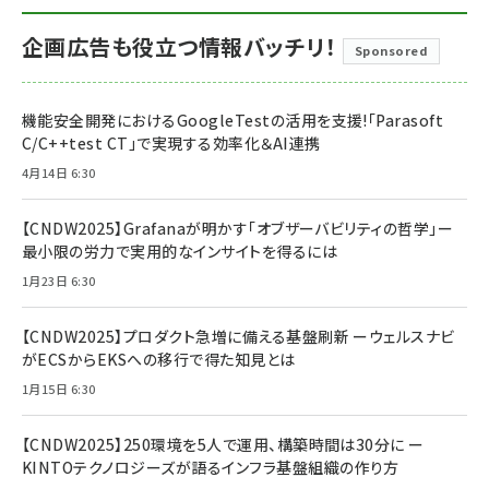
企画広告も役立つ情報バッチリ！
Sponsored
機能安全開発におけるGoogleTestの活用を支援!「Parasoft
C/C++test CT」で実現する効率化＆AI連携
4月14日 6:30
【CNDW2025】Grafanaが明かす「オブザーバビリティの哲学」ー
最小限の労力で実用的なインサイトを得るには
1月23日 6:30
【CNDW2025】プロダクト急増に備える基盤刷新 ーウェルスナビ
がECSからEKSへの移行で得た知見とは
1月15日 6:30
【CNDW2025】250環境を5人で運用、構築時間は30分に ー
KINTOテクノロジーズが語るインフラ基盤組織の作り方