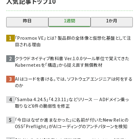
人気記事トップ10
昨日
1週間
1か月
「Proxmox VE」とは? 製品群の全体像と仮想化基盤として注
目される理由
クラウドネイティブ教科書 Ver.1.0.0――ツール単位で覚えてきた
Kubernetesを「構造」から捉え直す無償教材
AIはコードを書ける。では、ソフトウェアエンジニアは何をする
のか
「Samba 4.24.5」「4.23.11」などリリース ─ ADドメイン乗っ
取りなど6件の脆弱性を修正
「今日はなぜか進まなかった」に名前が付いた――New Relicの
OSS「Preflight」がAIコーディングのアンチパターンを検知