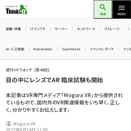
メ
Think IT（シンクイット）
イ
検索
MENU
ン
コ
連載・特集
ITインフラ
サーバー
ネットワーク
ストレージ
ン
テ
AI・人工知能
Kubernetes
OpenStack
イベントレポート
イン
ン
ツ
ai (2508)
に
週刊VRウォッチ
第
48
回
加藤銘のチーム貢献～仲間と築いた勝利の絆～ (2329)
移
目の中にレンズでAR 臨床試験も開始
動
iot女子会 (2295)
本記事はVR専門メディア「Mogura VR」から提供され
北海道をのんびり旅する晴山佳須夫のヒント集！ (2050)
ているもので、国内外のVR関連情報をいち早く、正し
く、分かりやすくお伝えします。
drupal (1966)
genai (1494)
Mogura VR
2017年8月14日 11:00
abc123 (1371)