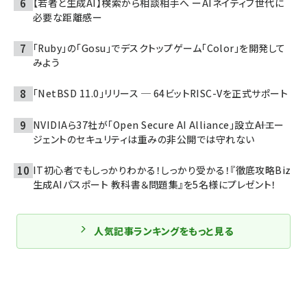
【若者と生成AI】検索から相談相手へ ーAIネイティブ世代に
必要な距離感ー
「Ruby」の「Gosu」でデスクトップゲーム「Color」を開発して
みよう
「NetBSD 11.0」リリース ─ 64ビットRISC-Vを正式サポート
NVIDIAら37社が「Open Secure AI Alliance」設立――AIエー
ジェントのセキュリティは重みの非公開では守れない
IT初心者でもしっかりわかる！しっかり受かる！『徹底攻略Biz
生成AIパスポート 教科書＆問題集』を5名様にプレゼント！
人気記事ランキングをもっと見る