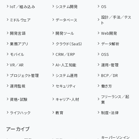
IoT／組み込み
システム開発
OS
設計／手法／テス
ミドルウェア
データベース
ト
開発言語
開発ツール
Web開発
業務アプリ
クラウド（SaaS）
データ解析
モバイル
CRM／ERP
OSS
VR／AR
AI・人工知能
運用・管理
プロジェクト管理
システム運用
BCP／DR
運用監視
セキュリティ
働き方
フリーランス／起
資格・試験
キャリア・人材
業
ライフハック
教育
制度・法律
アーカイブ
キーパーソンイン