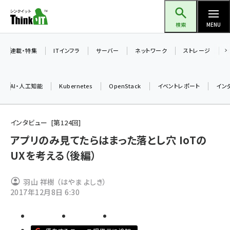
メ
Think IT（シンクイット）
イ
検索
MENU
ン
コ
連載・特集
ITインフラ
サーバー
ネットワーク
ストレージ
ン
テ
AI・人工知能
Kubernetes
OpenStack
イベントレポート
イン
ン
ツ
ai (2521)
に
インタビュー
第
124
回
加藤銘のチーム貢献～仲間と築いた勝利の絆～ (2346)
移
アプリのみ見てたらはまった落とし穴 IoTの
動
UXを考える（後編）
iot女子会 (2303)
北海道をのんびり旅する晴山佳須夫のヒント集！ (2068)
羽山 祥樹 （はやま よしき）
drupal (1980)
2017年12月8日 6:30
genai (1503)
abc123 (1379)