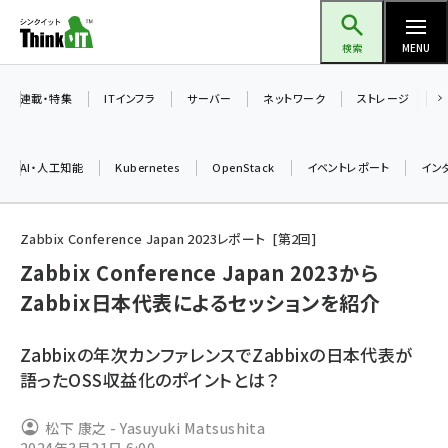
メ
Think IT（シンクイット）
イ
検索
MENU
ン
コ
連載・特集
ITインフラ
サーバー
ネットワーク
ストレージ
ン
テ
AI・人工知能
Kubernetes
OpenStack
イベントレポート
イン
ン
ツ
ai (2521)
に
Zabbix Conference Japan 2023レポート
第
2
回
加藤銘のチーム貢献～仲間と築いた勝利の絆～ (2346)
移
Zabbix Conference Japan 2023から
動
Zabbix日本代表によるセッションを紹介
iot女子会 (2303)
北海道をのんびり旅する晴山佳須夫のヒント集！ (2068)
Zabbixの年次カンファレンスでZabbixの日本代表が
drupal (1980)
語ったOSS収益化のポイントとは？
genai (1503)
松下 康之 - Yasuyuki Matsushita
abc123 (1379)