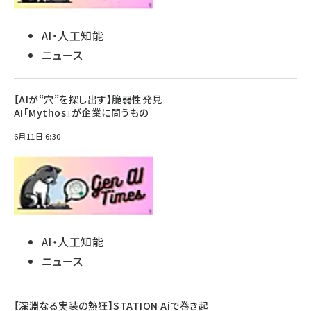
AI・人工知能
ニュース
【AIが“穴”を探し出す】脆弱性発見
AI「Mythos」が企業に問うもの
6月11日 6:30
AI・人工知能
ニュース
【深淵なる実装の熱狂】STATION Aiで巻き起