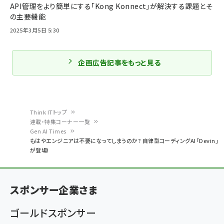
API管理をより簡単にする「Kong Konnect」が解決する課題とそ
の主要機能
2025年3月5日 5:30
企画広告記事をもっと見る
Think ITトップ
連載・特集コーナー一覧
パ
Gen AI Times
もはやエンジニアは不要になってしまうのか? 自律型コーディングAI「Devin」
ン
が登場!
く
ず
スポンサー企業さま
ゴールドスポンサー