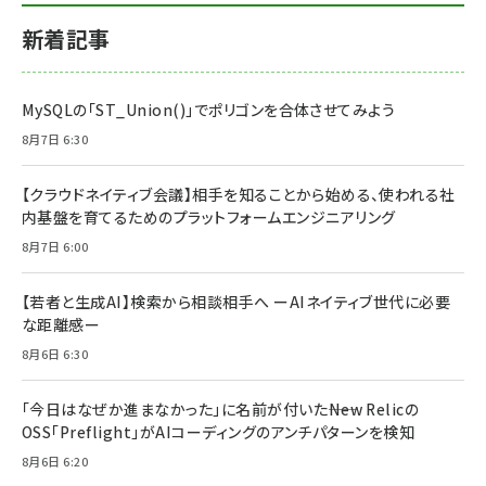
新着記事
MySQLの「ST_Union()」でポリゴンを合体させてみよう
8月7日 6:30
【クラウドネイティブ会議】相手を知ることから始める、使われる社
内基盤を育てるためのプラットフォームエンジニアリング
8月7日 6:00
【若者と生成AI】検索から相談相手へ ーAIネイティブ世代に必要
な距離感ー
8月6日 6:30
「今日はなぜか進まなかった」に名前が付いた――New Relicの
OSS「Preflight」がAIコーディングのアンチパターンを検知
8月6日 6:20