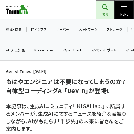
メ
Think IT（シンクイット）
イ
検索
MENU
ン
コ
連載・特集
ITインフラ
サーバー
ネットワーク
ストレージ
ン
テ
AI・人工知能
Kubernetes
OpenStack
イベントレポート
イン
ン
ツ
ai (2508)
に
Gen AI Times
第
1
回
加藤銘のチーム貢献～仲間と築いた勝利の絆～ (2329)
移
もはやエンジニアは不要になってしまうのか?
動
自律型コーディングAI「Devin」が登場!
iot女子会 (2295)
北海道をのんびり旅する晴山佳須夫のヒント集！ (2050)
本記事は、生成AIコミュニティ「IKIGAI lab.」に所属す
drupal (1966)
るメンバーが、生成AIに関するニュースを紹介＆深掘り
しながら、AIがもたらす「半歩先」の未来に皆さんをご
genai (1494)
案内します。
abc123 (1371)