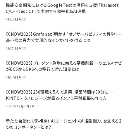
機能安全開発におけるGoogleTestの活用を支援!「Parasoft
C/C++test CT」で実現する効率化＆AI連携
4月14日 6:30
【CNDW2025】Grafanaが明かす「オブザーバビリティの哲学」ー
最小限の労力で実用的なインサイトを得るには
1月23日 6:30
【CNDW2025】プロダクト急増に備える基盤刷新 ーウェルスナビ
がECSからEKSへの移行で得た知見とは
1月15日 6:30
【CNDW2025】250環境を5人で運用、構築時間は30分に ー
KINTOテクノロジーズが語るインフラ基盤組織の作り方
2025年12月18日 6:30
新たな自動化で熱視線！ AIエージェントの「推論能力」を支える2
つのコンポーネントとは？