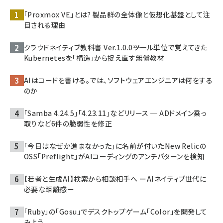
「Proxmox VE」とは? 製品群の全体像と仮想化基盤として注
目される理由
クラウドネイティブ教科書 Ver.1.0.0――ツール単位で覚えてきた
Kubernetesを「構造」から捉え直す無償教材
AIはコードを書ける。では、ソフトウェアエンジニアは何をする
のか
「Samba 4.24.5」「4.23.11」などリリース ─ ADドメイン乗っ
取りなど6件の脆弱性を修正
「今日はなぜか進まなかった」に名前が付いた――New Relicの
OSS「Preflight」がAIコーディングのアンチパターンを検知
【若者と生成AI】検索から相談相手へ ーAIネイティブ世代に
必要な距離感ー
「Ruby」の「Gosu」でデスクトップゲーム「Color」を開発して
みよう