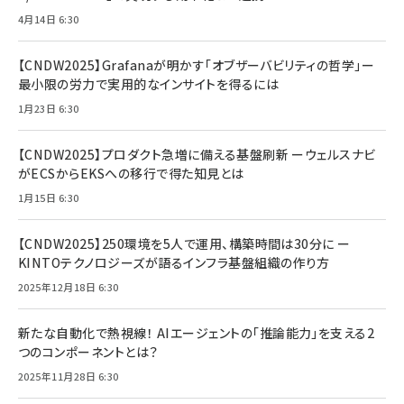
4月14日 6:30
【CNDW2025】Grafanaが明かす「オブザーバビリティの哲学」ー
最小限の労力で実用的なインサイトを得るには
1月23日 6:30
【CNDW2025】プロダクト急増に備える基盤刷新 ーウェルスナビ
がECSからEKSへの移行で得た知見とは
1月15日 6:30
【CNDW2025】250環境を5人で運用、構築時間は30分に ー
KINTOテクノロジーズが語るインフラ基盤組織の作り方
2025年12月18日 6:30
新たな自動化で熱視線！ AIエージェントの「推論能力」を支える2
つのコンポーネントとは？
2025年11月28日 6:30