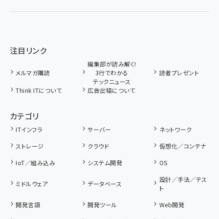
注目リンク
編集部が読み解く!
メルマガ購読
3行でわかる
読者プレゼント
テックニュース
Think ITについて
広告出稿について
カテゴリ
ITインフラ
サーバー
ネットワーク
ストレージ
クラウド
仮想化／コンテナ
IoT／組み込み
システム開発
OS
設計／手法／テス
ミドルウェア
データベース
ト
開発言語
開発ツール
Web開発