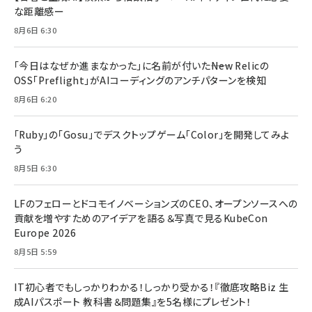
な距離感ー
8月6日 6:30
「今日はなぜか進まなかった」に名前が付いた――New Relicの
OSS「Preflight」がAIコーディングのアンチパターンを検知
8月6日 6:20
「Ruby」の「Gosu」でデスクトップゲーム「Color」を開発してみよ
う
8月5日 6:30
LFのフェローとドコモイノベーションズのCEO、オープンソースへの
貢献を増やすためのアイデアを語る＆写真で見るKubeCon
Europe 2026
8月5日 5:59
IT初心者でもしっかりわかる！しっかり受かる！『徹底攻略Biz 生
成AIパスポート 教科書＆問題集』を5名様にプレゼント！