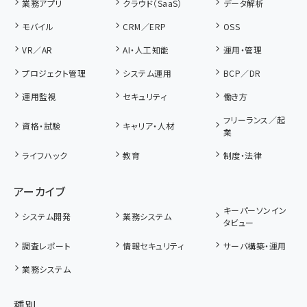
業務アプリ
クラウド（SaaS）
データ解析
モバイル
CRM／ERP
OSS
VR／AR
AI・人工知能
運用・管理
プロジェクト管理
システム運用
BCP／DR
運用監視
セキュリティ
働き方
フリーランス／起
資格・試験
キャリア・人材
業
ライフハック
教育
制度・法律
アーカイブ
キーパーソンイン
システム開発
業務システム
タビュー
調査レポート
情報セキュリティ
サーバ構築・運用
業務システム
種別