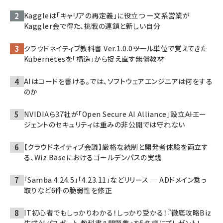
Kaggleは「キャリアの再定義」に役立つ ー文系営業が
Kaggler会で得た、挑戦の連鎖と新しい自分
クラウドネイティブ教科書 Ver.1.0.0――ツール単位で覚えてきた
Kubernetesを「構造」から捉え直す無償教材
AIはコードを書ける。では、ソフトウェアエンジニアは何をする
のか
NVIDIAら37社が「Open Secure AI Alliance」設立――AIエー
ジェントのセキュリティは重みの非公開では守れない
【クラウドネイティブ会議】厳格な統制と開発者体験を両立す
る、Wiz Baseにおけるゴールデンパスの実践
「Samba 4.24.5」「4.23.11」などリリース ─ ADドメイン乗っ
取りなど6件の脆弱性を修正
IT初心者でもしっかりわかる！しっかり受かる！『徹底攻略Biz