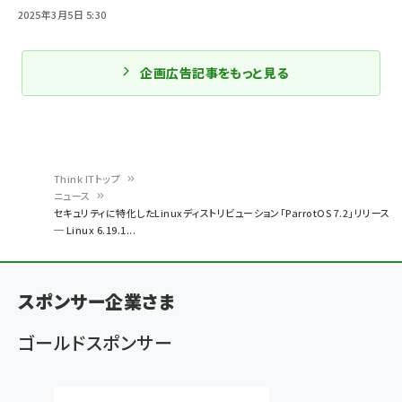
2025年3月5日 5:30
企画広告記事をもっと見る
Think ITトップ
ニュース
パ
セキュリティに特化したLinuxディストリビューション「ParrotOS 7.2」リリース
─ Linux 6.19.1...
ン
く
ず
スポンサー企業さま
ゴールドスポンサー