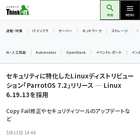
メ
Think IT（シンクイット）
イ
検索
MENU
ン
コ
連載・特集
ITインフラ
サーバー
ネットワーク
ストレージ
ン
テ
AI・人工知能
Kubernetes
OpenStack
イベントレポート
イン
ン
ツ
ai (2480)
に
セキュリティに特化したLinuxディストリビュー
加藤銘のチーム貢献～仲間と築いた勝利の絆～ (2304)
移
ション「ParrotOS 7.2」リリース ─ Linux
動
6.19.13を採用
iot女子会 (2263)
北海道をのんびり旅する晴山佳須夫のヒント集！ (2017)
Copy Fail修正やセキュリティツールのアップデートな
drupal (1940)
ど
genai (1473)
5月11日 14:46
ai crunch (1347)