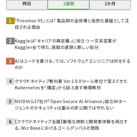
昨日
1週間
1か月
「Proxmox VE」とは? 製品群の全体像と仮想化基盤として注
目される理由
Kaggleは「キャリアの再定義」に役立つ ー文系営業が
Kaggler会で得た、挑戦の連鎖と新しい自分
AIはコードを書ける。では、ソフトウェアエンジニアは何をする
のか
クラウドネイティブ教科書 Ver.1.0.0――ツール単位で覚えてきた
Kubernetesを「構造」から捉え直す無償教材
NVIDIAら37社が「Open Secure AI Alliance」設立――AIエー
ジェントのセキュリティは重みの非公開では守れない
【クラウドネイティブ会議】厳格な統制と開発者体験を両立す
る、Wiz Baseにおけるゴールデンパスの実践