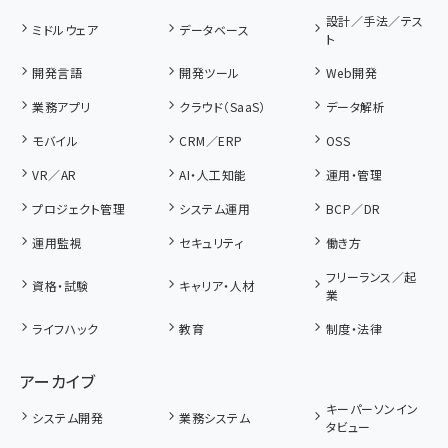
設計／手法／テス
ミドルウェア
データベース
ト
開発言語
開発ツール
Web開発
業務アプリ
クラウド（SaaS）
データ解析
モバイル
CRM／ERP
OSS
VR／AR
AI・人工知能
運用・管理
プロジェクト管理
システム運用
BCP／DR
運用監視
セキュリティ
働き方
フリーランス／起
資格・試験
キャリア・人材
業
ライフハック
教育
制度・法律
アーカイブ
キーパーソンイン
システム開発
業務システム
タビュー