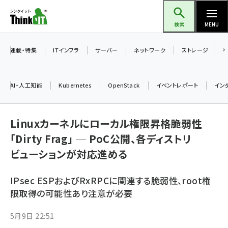
メ
Think IT（シンクイット）
イ
検索
MENU
ン
コ
連載・特集
ITインフラ
サーバー
ネットワーク
ストレージ
ン
テ
AI・人工知能
Kubernetes
OpenStack
イベントレポート
イン
ン
ツ
ai (2475)
に
Linuxカーネルにローカル権限昇格脆弱性
加藤銘のチーム貢献～仲間と築いた勝利の絆～ (2297)
移
「Dirty Frag」 ─ PoC公開、各ディストリ
動
ビューションが対応進める
iot女子会 (2248)
北海道をのんびり旅する晴山佳須夫のヒント集！ (2008)
IPsec ESPおよびRxRPCに関連する脆弱性、root権
drupal (1929)
限取得の可能性あり注意が必要
genai (1468)
5月9日 22:51
abc123 (1341)