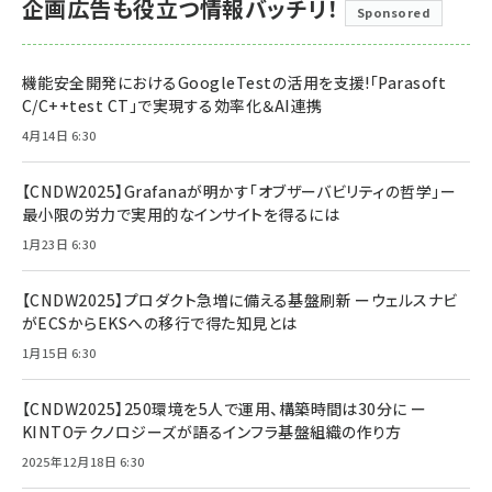
企画広告も役立つ情報バッチリ！
Sponsored
機能安全開発におけるGoogleTestの活用を支援!「Parasoft
C/C++test CT」で実現する効率化＆AI連携
4月14日 6:30
【CNDW2025】Grafanaが明かす「オブザーバビリティの哲学」ー
最小限の労力で実用的なインサイトを得るには
1月23日 6:30
【CNDW2025】プロダクト急増に備える基盤刷新 ーウェルスナビ
がECSからEKSへの移行で得た知見とは
1月15日 6:30
【CNDW2025】250環境を5人で運用、構築時間は30分に ー
KINTOテクノロジーズが語るインフラ基盤組織の作り方
2025年12月18日 6:30