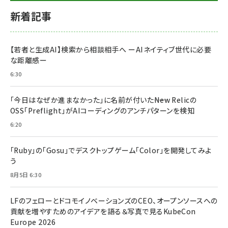
新着記事
【若者と生成AI】検索から相談相手へ ーAIネイティブ世代に必要
な距離感ー
6:30
「今日はなぜか進まなかった」に名前が付いた――New Relicの
OSS「Preflight」がAIコーディングのアンチパターンを検知
6:20
「Ruby」の「Gosu」でデスクトップゲーム「Color」を開発してみよ
う
8月5日 6:30
LFのフェローとドコモイノベーションズのCEO、オープンソースへの
貢献を増やすためのアイデアを語る＆写真で見るKubeCon
Europe 2026