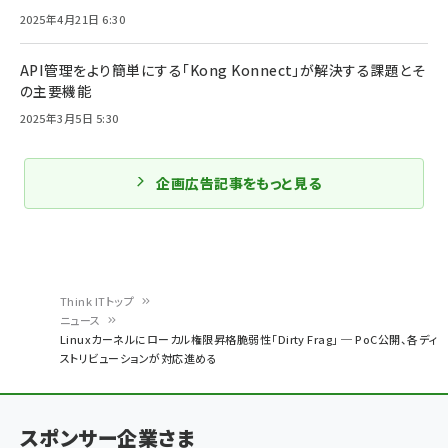
2025年4月21日 6:30
API管理をより簡単にする「Kong Konnect」が解決する課題とそ
の主要機能
2025年3月5日 5:30
企画広告記事をもっと見る
Think ITトップ
ニュース
パ
Linuxカーネルにローカル権限昇格脆弱性「Dirty Frag」 ─ PoC公開、各ディ
ストリビューションが対応進める
ン
く
ず
スポンサー企業さま