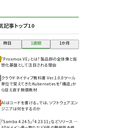
北海道をのんびり旅する
晴山佳須夫のヒント集！
(2017)
気記事トップ10
drupal (1940)
genai (1473)
昨日
1週間
1か月
ai crunch (1347)
「Proxmox VE」とは? 製品群の全体像と仮
abc123 (1346)
想化基盤として注目される理由
クラウドネイティブ教科書 Ver.1.0.0――ツール
単位で覚えてきたKubernetesを「構造」か
ら捉え直す無償教材
AIはコードを書ける。では、ソフトウェアエン
ジニアは何をするのか
「Samba 4.24.5」「4.23.11」などリリース ─
ADドメイン乗っ取りなど6件の脆弱性を修