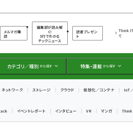
（シンクイット）
編集部が読み解
Think 
メルマガ購
く!
読者プレゼン
て
読
3行でわかる
ト
テックニュース
カテゴリ／種別
特集・連載
から探す
から探す
ネットワーク
ストレージ
クラウド
仮想化／コンテナ
Io
tack
イベントレポート
インタビュー
VR
マンガ
Thin