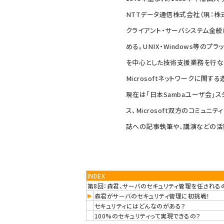
NTTデータ通信株式会社（現：株
クライアント・サーバシステム全
める。UNIX・Windows等のプ
を中心とした技術支援業務を行な
Microsoftネットワークに関す
現在は「日本Sambaユーザ会」
ス、Microsoft双方のコミュ
誌への記事執筆や、講演などの活
INDEX
第8回：森君、サーバのセキュリティ管理を任される
森君がサーバのセキュリティ管理に初挑戦！
セキュリティにはどんなのがある？
100%のセキュリティって実現できるの？