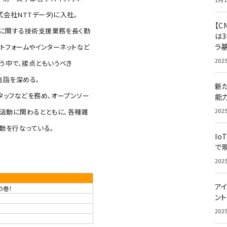
式会社NTTデータ)に入社。
【C
般に関する技術支援業務を長く勤
は3
ラ
ラットフォームやインターネットなど
202
う中で、接点ともいうべき
る造詣を深める。
新
スタッフなどを務め、オープンソー
能
202
ニティ活動に関わるとともに、各種雑
動を行なっている。
Io
で
202
アイ
の巻！
ン
202