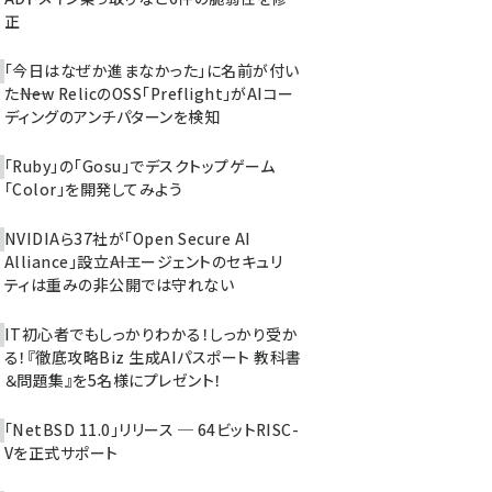
正
「今日はなぜか進まなかった」に名前が付い
た――New RelicのOSS「Preflight」がAIコー
ディングのアンチパターンを検知
「Ruby」の「Gosu」でデスクトップゲーム
「Color」を開発してみよう
NVIDIAら37社が「Open Secure AI
Alliance」設立――AIエージェントのセキュリ
ティは重みの非公開では守れない
IT初心者でもしっかりわかる！しっかり受か
る！『徹底攻略Biz 生成AIパスポート 教科書
＆問題集』を5名様にプレゼント！
「NetBSD 11.0」リリース ─ 64ビットRISC-
Vを正式サポート