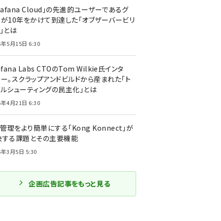
rafana Cloud」の先進的ユーザーであるグ
ーが10年をかけて到達した「オブザーバービリ
」とは
5年5月15日 6:30
afana Labs CTOのTom Wilkie氏インタ
ュー。スクラップアンドビルドから産まれた「ト
ブルシューティングの民主化」とは
5年4月21日 6:30
I管理をより簡単にする「Kong Konnect」が
決する課題とその主要機能
5年3月5日 5:30
企画広告記事をもっと見る