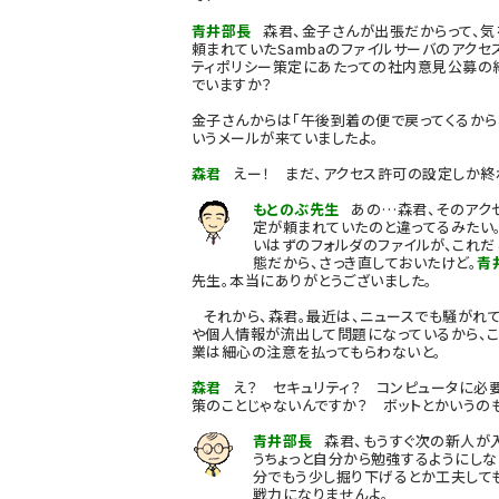
青井部長
森君、金子さんが出張だからって、気
頼まれていたSambaのファイルサーバのアク
ティポリシー策定にあたっての社内意見公募の
でいますか？
金子さんからは「午後到着の便で戻ってくるから
いうメールが来ていましたよ。
森君
えー！ まだ、アクセス許可の設定しか終
もとのぶ先生
あの…森君、そのアクセ
定が頼まれていたのと違ってるみたい
いはずのフォルダのファイルが、これだ
態だから、さっき直しておいたけど。
青
先生。本当にありがとうございました。
それから、森君。最近は、ニュースでも騒がれ
や個人情報が流出して問題になっているから、こ
業は細心の注意を払ってもらわないと。
森君
え？ セキュリティ？ コンピュータに必要
策のことじゃないんですか？ ボットとかいうの
青井部長
森君、もうすぐ次の新人が入
うちょっと自分から勉強するようにしな
分でもう少し掘り下げるとか工夫して
戦力になりませんよ。