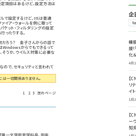
設定項目はあるけど、設定方法は
企
ァイルで設定するけど、IISは普通
ファイア・ウォールを例に取って
S
ンドでパケット・フィルタリングの設定
ら行ったりする。
機能
何だろう？ 金子さんからの話で
はWindowsからでもできるって
援!
、そうか、ウイルス対策に必要な
化＆
4月1
なので、セキュリティと言われて
【C
には一切関係ありません。
リ
イ
1
2
3
次のページ
1月2
【
ー
知
大学第一文学部哲学科卒。同年
1月1