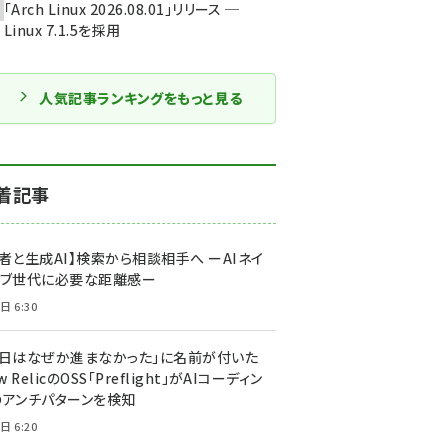
「Arch Linux 2026.08.01」リリース ─
Linux 7.1.5を採用
人気記事ランキングをもっと見る
着記事
者と生成AI】検索から相談相手へ ーAIネイ
ィブ世代に必要な距離感ー
日 6:30
今日はなぜか進まなかった」に名前が付いた
New RelicのOSS「Preflight」がAIコーディン
のアンチパターンを検知
日 6:20