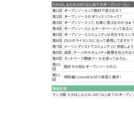
たかはしもとのぶの「はじめてのオープンソース」
第1回
オープンソースって無料で使えるの？
第2回
オープンソースのオフィスソフトって？
第3回
オープンソースって、仕事に使えるのかなぁ
第4回
オープンソースにもデータベースってあるん
第5回
オープンソースコミュニティは何をするとこ
第6回
OSSのライセンスに沿って運用してますか？
第7回
メーリングリストでコミュニティに参加しよう
第8回
森君、サーバのセキュリティ管理を任される
第9回
ネットワーク関連ツールを使ってみたら...
第10
歴史から知るオープンソースの心
回
第11
特別編！LinuxWorldで森君と握手！
回
関連記事
マンガ版 たかはしもとのぶの「はじめてのオープン