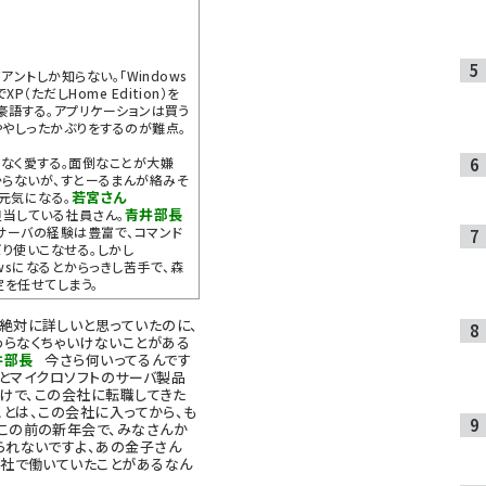
イアントしか知らない。「Windows
（ただしHome Edition）を
と豪語する。アプリケーションは買う
ややしったかぶりをするのが難点。
こよなく愛する。面倒なことが大嫌
からないが、すとーるまんが絡みそ
若宮さん
元気になる。
青井部長
当している社員さん。
系サーバの経験は豊富で、コマンド
り使いこなせる。しかし
owsになるとからっきし苦手で、森
定を任せてしまう。
り絶対に詳しいと思っていたのに、
教わらなくちゃいけないことがある
井部長
今さら何いってるんです
もとマイクロソフトのサーバ製品
けで、この会社に転職してきた
ことは、この会社に入ってから、も
この前の新年会で、みなさんか
れないですよ、あの金子さん
本社で働いていたことがあるなん