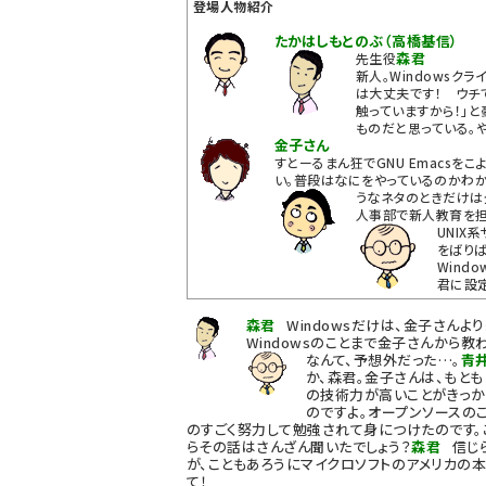
登場人物紹介
たかはしもとのぶ（高橋基信）
森君
先生役
新人。Windowsクラ
は大丈夫です！ ウチでXP
触っていますから！」
ものだと思っている。
金子さん
すとーるまん狂でGNU Emacsを
い。普段はなにをやっているのかわ
うなネタのときだけは
人事部で新人教育を担
UNIX
をばりば
Wind
君に設
森君
Windowsだけは、金子さんよ
Windowsのことまで金子さんから
なんて、予想外だった…。
青
か、森君。金子さんは、もと
の技術力が高いことがきっか
のですよ。オープンソースの
のすごく努力して勉強されて身につけたのです。
らその話はさんざん聞いたでしょう？
森君
信じら
が、こともあろうにマイクロソフトのアメリカの
て！