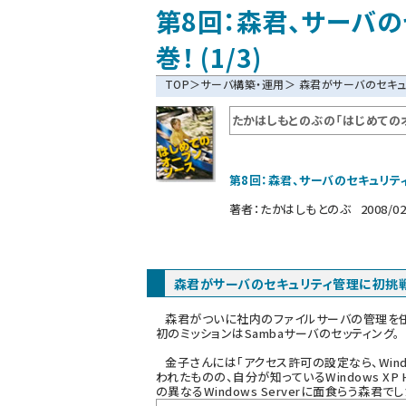
第8回：森君、サーバ
巻！ (1/3)
TOP
＞
サーバ構築・運用
＞ 森君がサーバのセキ
たかはしもとのぶの「はじめての
第8回：森君、サーバのセキュリテ
著者：
たかはしもとのぶ
2008/02
森君がサーバのセキュリティ管理に初挑
森君がついに社内のファイルサーバの管理を任
初のミッションはSambaサーバのセッティング。
金子さんには「アクセス許可の設定なら、Wind
われたものの、自分が知っているWindows XP H
の異なるWindows Serverに面食らう森君でし