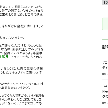
を抜いている暇はないでしょう。
セス許可の設定と、今後のセキュリ
結果のとりまとめ、どこまで進ん
、帰りがけに会社に寄ります」と
わってないですー。
ス許可なんだけど、ちょっと設
新
。本当は、部長以上しかみられな
と、全員にみえちゃうよ。非常事
井部長
そうでしたか、もとのぶ
【若
テ
ているように、社内の重要な情報
うしたセキュリティに関わる作
8月6
なセキュリティって、ウイルス対
「
もあるみたいですけど。
――
ってくるんですから、いい加減も
グ
いと。教わったことにしても、自
もらわないと、いつまで立っても
8月6