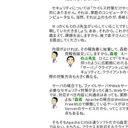
セキュリティについては「ウイルス対策だけやっ
対にありません。それは、家庭のコンピュータで
ンピュータなら、当然、それ以上のものが、多岐
せっかくもとのぶ先生がいらしていることですし
明していただきましょう。ああ、それから。これ
踏まえて、課題を出しますから、後で金子さんに
を提出してくださいね。
内容がよければ、その報告書に加筆して、森君
究報告論文」にしますから。
森君
えー
のぶ先生
ひとことで「セキュ
仰ったように広範囲にわたる
「サーバ」「クライアント」に
キュリティと、クライアント
際の対策方法も大きく異なる。
サーバの場合でも、ファイルサーバやWebサー
必要なセキュリティ対策がまったく違う。Webサーバ
では、対応すべき内容に共通点はあっても、実
よね？
森君
Apacheの場合はWindow
FreeBSDで稼働しているケースがほとん
Serverのサービスだから、ってことで
点もあるね。
そもそもApacheとIISは違うソフトだから
ではない。もちろん、アクセスを許可するクライ