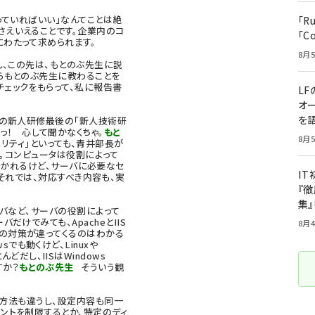
ていればいい」なんてことは絶
「R
さえいえることです。企業内のコ
「C
にわたって求められます。
8月5
、この先は、もとのぶ先生に説
からもとのぶ先生に教わることを
チェックをもらって、私に報告書
LF
オ
を語
の新人研修最後の「新人技術研
っ！ 心して聞かなくちゃ。
もと
8月5
リティ」といっても、青井部長が
。コンピュータは役割によって
分かれるけど、サーバに必要なセ
I
のそれでは、対応すべき内容も、実
『徹
集
バなど、サーバの役割によって
だけでみても、ApacheとIIS
8月4
際の対策が違ってくるのはわかる
sでも動くけど、Linuxや
どだし、IISはWindows
すか？
もとのぶ先生
そういう観
設定方法も違うし、設定内容も同一
アントを制限するとか、特定のディ