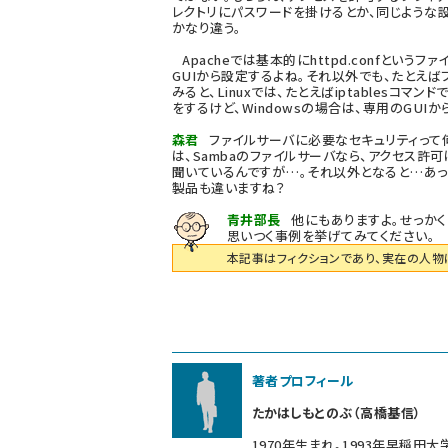
レクトリにパスワードを掛けるとか、同じような
かなり違う。
Apacheでは基本的にhttpd.confというフ
GUIから設定するよね。それ以外でも、たとえば
みると、Linuxでは、たとえばiptablesコマ
をするけど、Windowsの場合は、専用のGUIか
森君
ファイルサーバに必要なセキュリティって
は、Sambaのファイルサーバなら、アクセス許可
聞いているんですが…。それ以外となると…あっ
製品も違いますね？
青井部長
他にもありますよ。せっかく
思いつく事例を挙げてみてください。
本記事はフィクションであり、実在の人物
著者プロフィール
たかはしもとのぶ（高橋基信）
1970年生まれ。1993年早稲田