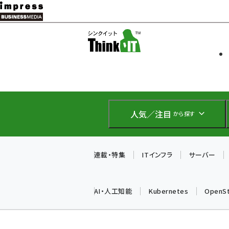
メ
イ
ソフト開発
Think IT
ン
企業IT
コ
製品導入
ン
Web担当者
EC担当者
テ
IoT・AI
ン
DCクラウド
人気／注目
から探す
研究・調査
ツ
エネルギー
に
ドローン
移
連載・特集
ITインフラ
サーバー
教育講座
動
AI・人工知能
Kubernetes
OpenS