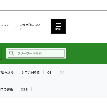
ITについ
広告出稿につい
て
MENU
T／組み込み
システム開発
OS
ミドルウェア
データベース
ai (2480)
加藤銘のチーム貢献～
k ITの書籍
OSSfm
仲間と築いた勝利の絆～
(2304)
iot女子会 (2263)