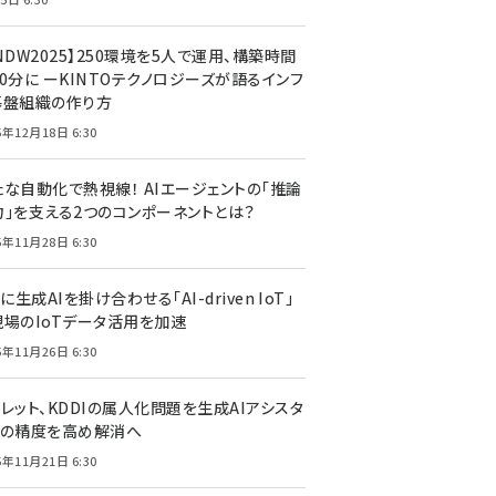
NDW2025】250環境を5人で運用、構築時間
0分に ーKINTOテクノロジーズが語るインフ
基盤組織の作り方
5年12月18日 6:30
たな自動化で熱視線！ AIエージェントの「推論
力」を支える2つのコンポーネントとは？
5年11月28日 6:30
Tに生成AIを掛け合わせる「AI-driven IoT」
現場のIoTデータ活用を加速
5年11月26日 6:30
レット、KDDIの属人化問題を生成AIアシスタ
トの精度を高め解消へ
5年11月21日 6:30