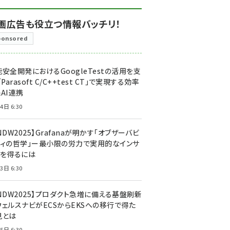
画広告も役立つ情報バッチリ！
ponsored
安全開発におけるGoogleTestの活用を支
「Parasoft C/C++test CT」で実現する効率
AI連携
4日 6:30
NDW2025】Grafanaが明かす「オブザーバビ
ティの哲学」ー最小限の労力で実用的なインサ
トを得るには
3日 6:30
CNDW2025】プロダクト急増に備える基盤刷新
ウェルスナビがECSからEKSへの移行で得た
見とは
5日 6:30