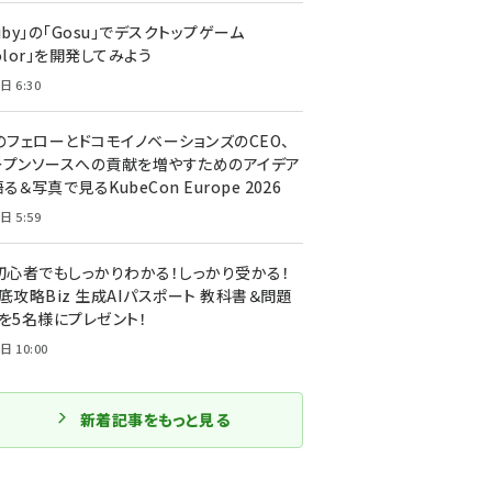
uby」の「Gosu」でデスクトップゲーム
olor」を開発してみよう
日 6:30
のフェローとドコモイノベーションズのCEO、
ープンソースへの貢献を増やすためのアイデア
る＆写真で見るKubeCon Europe 2026
日 5:59
T初心者でもしっかりわかる！しっかり受かる！
底攻略Biz 生成AIパスポート 教科書＆問題
』を5名様にプレゼント！
日 10:00
新着記事をもっと見る