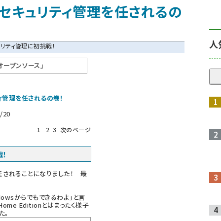
のセキュリティ管理を任されるの
人
ュリティ管理に初挑戦！
オープンソース」
ィ管理を任されるの巻！
/20
1
2
3
次のページ
戦！
されることになりました！ 最
owsからでもできるわよ」と言
ome Editionとはまったく様子
た。