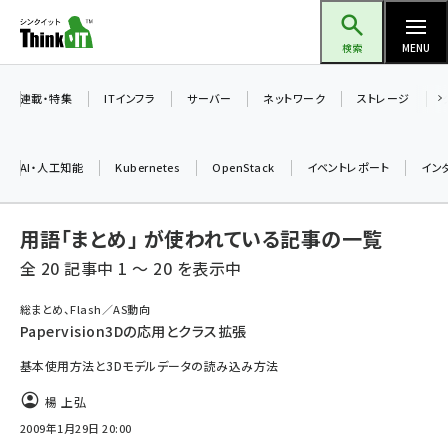
メ
Think IT（シンクイット）
イ
検索
MENU
ン
コ
連載・特集
ITインフラ
サーバー
ネットワーク
ストレージ
ン
テ
AI・人工知能
Kubernetes
OpenStack
イベントレポート
イン
ン
ツ
ai (2480)
用語「まとめ」 が使われている記事の一覧
に
加藤銘のチーム貢献～仲間と築いた勝利の絆～ (2304)
移
全 20 記事中 1 ～ 20 を表示中
動
iot女子会 (2263)
総まとめ、Flash／AS動向
Papervision3Dの応用とクラス拡張
北海道をのんびり旅する晴山佳須夫のヒント集！ (2017)
基本使用方法と3Dモデルデータの読み込み方法
drupal (1940)
楊 上弘
genai (1473)
2009年1月29日 20:00
ai crunch (1347)