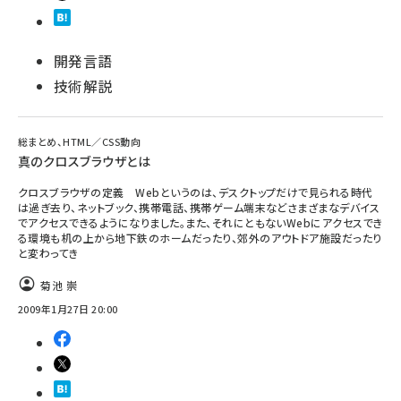
開発言語
技術解説
総まとめ、HTML／CSS動向
真のクロスブラウザとは
クロスブラウザの定義 Webというのは、デスクトップだけで見られる時代
は過ぎ去り、ネットブック、携帯電話、携帯ゲーム端末などさまざまなデバイス
でアクセスできるようになりました。また、それにともないWebにアクセスでき
る環境も机の上から地下鉄のホームだったり、郊外のアウトドア施設だったり
と変わってき
菊池 崇
2009年1月27日 20:00