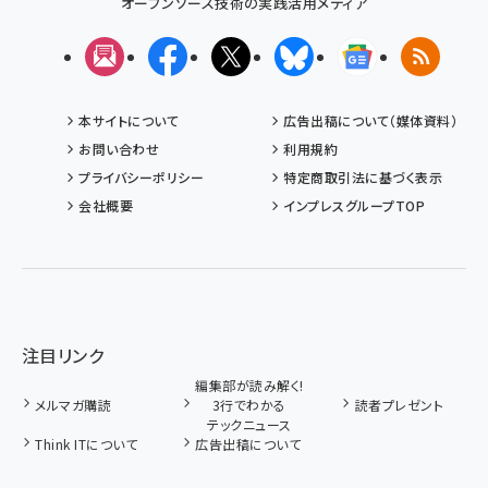
オープンソース技術の実践活用メディア
メルマガ
Facebook
X(エックス)
Bluesky
Googleニュ
RSS
本サイトについて
広告出稿について（媒体資料）
お問い合わせ
利用規約
プライバシーポリシー
特定商取引法に基づく表示
会社概要
インプレスグループTOP
注目リンク
編集部が読み解く!
メルマガ購読
3行でわかる
読者プレゼント
テックニュース
Think ITについて
広告出稿について