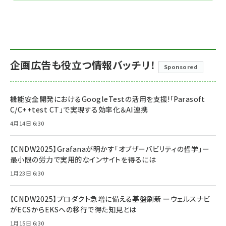
企画広告も役立つ情報バッチリ！
Sponsored
機能安全開発におけるGoogleTestの活用を支援!「Parasoft
C/C++test CT」で実現する効率化＆AI連携
4月14日 6:30
【CNDW2025】Grafanaが明かす「オブザーバビリティの哲学」ー
最小限の労力で実用的なインサイトを得るには
1月23日 6:30
【CNDW2025】プロダクト急増に備える基盤刷新 ーウェルスナビ
がECSからEKSへの移行で得た知見とは
1月15日 6:30