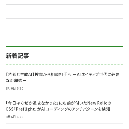
新着記事
【若者と生成AI】検索から相談相手へ ーAIネイティブ世代に必要
な距離感ー
8月6日 6:30
「今日はなぜか進まなかった」に名前が付いた――New Relicの
OSS「Preflight」がAIコーディングのアンチパターンを検知
8月6日 6:20