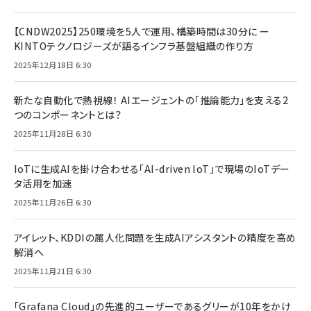
【CNDW2025】250環境を5人で運用、構築時間は30分に ー
KINTOテクノロジーズが語るインフラ基盤組織の作り方
2025年12月18日 6:30
新たな自動化で熱視線！ AIエージェントの「推論能力」を支える2
つのコンポーネントとは？
2025年11月28日 6:30
IoTに生成AIを掛け合わせる「AI-driven IoT」で現場のIoTデー
タ活用を加速
2025年11月26日 6:30
アイレット、KDDIの属人化問題を生成AIアシスタントの精度を高め
解消へ
2025年11月21日 6:30
「Grafana Cloud」の先進的ユーザーであるグリーが10年をかけ