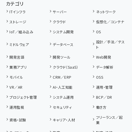
カテゴリ
ITインフラ
サーバー
ネットワーク
ストレージ
クラウド
仮想化／コンテナ
IoT／組み込み
システム開発
OS
設計／手法／テス
ミドルウェア
データベース
ト
開発言語
開発ツール
Web開発
業務アプリ
クラウド（SaaS）
データ解析
モバイル
CRM／ERP
OSS
VR／AR
AI・人工知能
運用・管理
プロジェクト管理
システム運用
BCP／DR
運用監視
セキュリティ
働き方
フリーランス／起
資格・試験
キャリア・人材
業