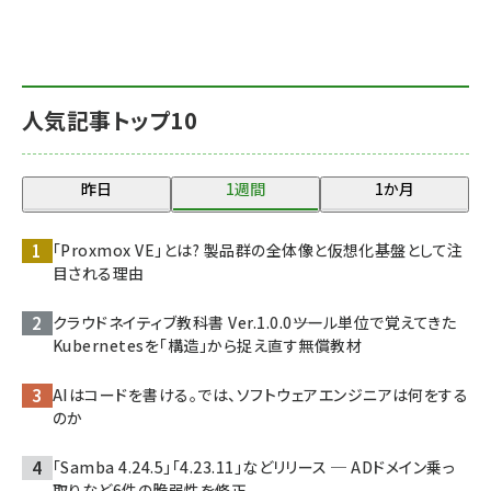
人気記事トップ10
昨日
1週間
1か月
「Proxmox VE」とは? 製品群の全体像と仮想化基盤として注
目される理由
クラウドネイティブ教科書 Ver.1.0.0――ツール単位で覚えてきた
Kubernetesを「構造」から捉え直す無償教材
AIはコードを書ける。では、ソフトウェアエンジニアは何をする
のか
「Samba 4.24.5」「4.23.11」などリリース ─ ADドメイン乗っ
取りなど6件の脆弱性を修正