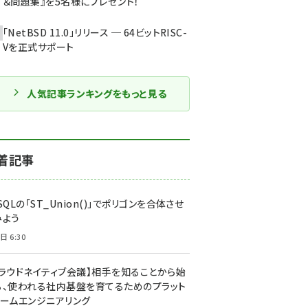
＆問題集』を5名様にプレゼント！
「NetBSD 11.0」リリース ─ 64ビットRISC-
Vを正式サポート
人気記事ランキングをもっと見る
着記事
SQLの「ST_Union()」でポリゴンを合体させ
みよう
日 6:30
クラウドネイティブ会議】相手を知ることから始
る、使われる社内基盤を育てるためのプラット
ォームエンジニアリング