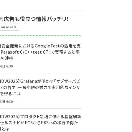
画広告も役立つ情報バッチリ！
ponsored
安全開発におけるGoogleTestの活用を支
「Parasoft C/C++test CT」で実現する効率
AI連携
4日 6:30
NDW2025】Grafanaが明かす「オブザーバビ
ティの哲学」ー最小限の労力で実用的なインサ
トを得るには
3日 6:30
CNDW2025】プロダクト急増に備える基盤刷新
ウェルスナビがECSからEKSへの移行で得た
見とは