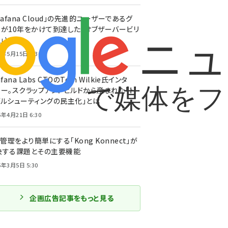
rafana Cloud」の先進的ユーザーであるグ
ーが10年をかけて到達した「オブザーバービリ
」とは
5年5月15日 6:30
afana Labs CTOのTom Wilkie氏インタ
ュー。スクラップアンドビルドから産まれた「ト
ブルシューティングの民主化」とは
5年4月21日 6:30
I管理をより簡単にする「Kong Konnect」が
決する課題とその主要機能
5年3月5日 5:30
企画広告記事をもっと見る