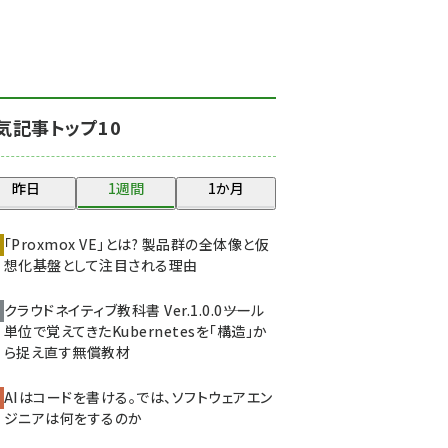
北海道をのんびり旅する
晴山佳須夫のヒント集！
(2037)
drupal (1956)
気記事トップ10
genai (1484)
abc123 (1360)
昨日
1週間
1か月
ai crunch (1355)
「Proxmox VE」とは? 製品群の全体像と仮
想化基盤として注目される理由
クラウドネイティブ教科書 Ver.1.0.0――ツール
単位で覚えてきたKubernetesを「構造」か
ら捉え直す無償教材
AIはコードを書ける。では、ソフトウェアエン
ジニアは何をするのか