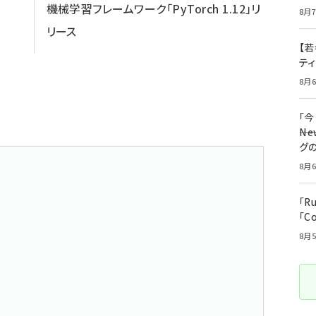
機械学習フレームワーク「PyTorch 1.12」リ
8月7
リース
【若
テ
8月6
「
――
グ
8月6
「R
「C
8月5