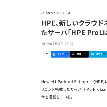
パ
びぎねっとITニュース
ン
HPE、新しいクラウ
く
たサーバ「HPE ProLi
ず
2022年7月3日 23:24
シェア
ポスト
はてブ
Hewlett Packard Enterpris
リコンを搭載したサーバ「HPE ProLian
サを搭載している。