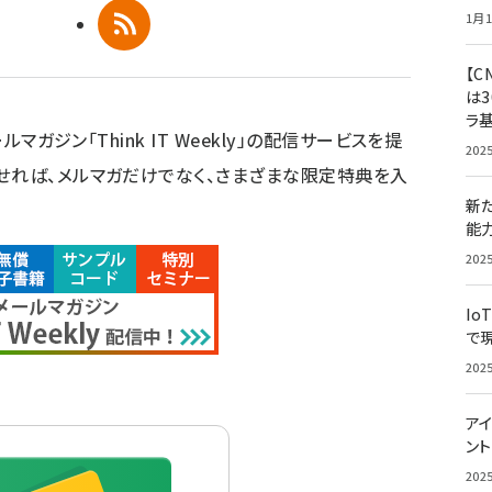
1月1
RSS
【C
は3
ラ
ルマガジン「Think IT Weekly」の配信サービスを提
202
せれば、メルマガだけでなく、さまざまな限定特典を入
新
能
202
Io
で
202
アイ
ン
202