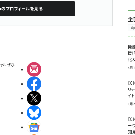
n
のプロフィールを見る
企
S
機能
援!
化＆
ャルぜひ
4月1
メルマガ
【C
Facebook
リ
イ
X(エックス)
1月2
BlueSky
【
ー
Googleニュース
知