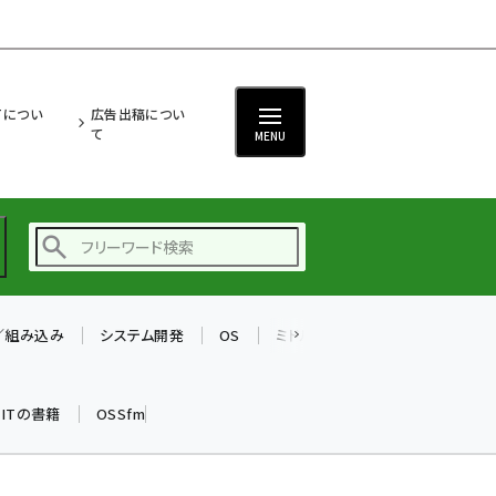
ITについ
広告出稿につい
て
MENU
T／組み込み
システム開発
OS
ミドルウェア
データベース
ai (2497)
加藤銘のチーム貢献～
k ITの書籍
OSSfm
仲間と築いた勝利の絆～
(2315)
iot女子会 (2281)