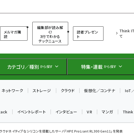
（シンクイット）
編集部が読み解
Think 
メルマガ購
く!
読者プレゼン
て
読
3行でわかる
ト
テックニュース
カテゴリ／種別
特集・連載
から探す
から探す
ネットワーク
ストレージ
クラウド
仮想化／コンテナ
Io
tack
イベントレポート
インタビュー
VR
マンガ
Thin
ラウドネイティブなシリコンを搭載したサーバ「HPE ProLiant RL300 Gen11」を発表