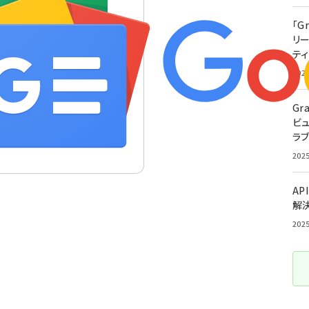
「G
リ
ティ
202
Gr
ビ
ラ
202
AP
解
202