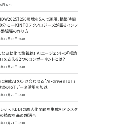
5日 6:30
NDW2025】250環境を5人で運用、構築時間
0分に ーKINTOテクノロジーズが語るインフ
基盤組織の作り方
5年12月18日 6:30
たな自動化で熱視線！ AIエージェントの「推論
力」を支える2つのコンポーネントとは？
5年11月28日 6:30
Tに生成AIを掛け合わせる「AI-driven IoT」
現場のIoTデータ活用を加速
5年11月26日 6:30
レット、KDDIの属人化問題を生成AIアシスタ
トの精度を高め解消へ
5年11月21日 6:30