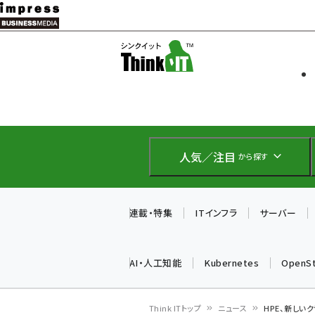
メ
イ
ソフト開発
Think IT
ン
企業IT
コ
製品導入
ン
Web担当者
EC担当者
テ
IoT・AI
ン
DCクラウド
人気／注目
から探す
研究・調査
ツ
エネルギー
に
ドローン
移
連載・特集
ITインフラ
サーバー
教育講座
動
AI・人工知能
Kubernetes
OpenS
Think ITトップ
ニュース
HPE、新しいク