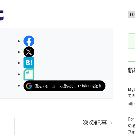
シェアする
ポストする
>ブクマする
新
noteで書く
優先するニュース提供元にThink ITを追加
My
て
8月7
【
次の記事
め
フ