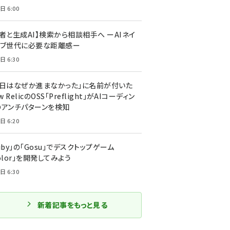
日 6:00
者と生成AI】検索から相談相手へ ーAIネイ
ィブ世代に必要な距離感ー
日 6:30
今日はなぜか進まなかった」に名前が付いた
New RelicのOSS「Preflight」がAIコーディン
のアンチパターンを検知
日 6:20
uby」の「Gosu」でデスクトップゲーム
olor」を開発してみよう
日 6:30
新着記事をもっと見る