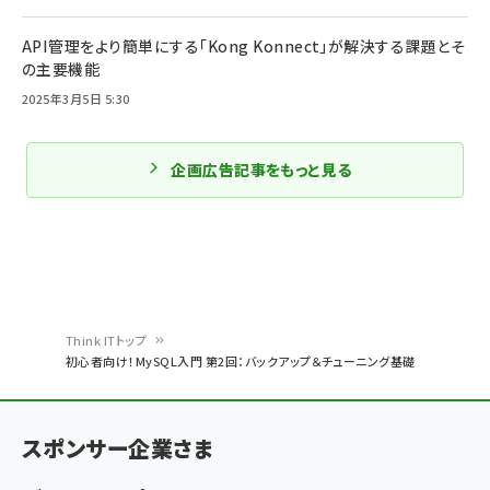
API管理をより簡単にする「Kong Konnect」が解決する課題とそ
の主要機能
2025年3月5日 5:30
企画広告記事をもっと見る
Think ITトップ
初心者向け！MySQL入門 第2回：バックアップ＆チューニング基礎
パ
ン
スポンサー企業さま
く
ず