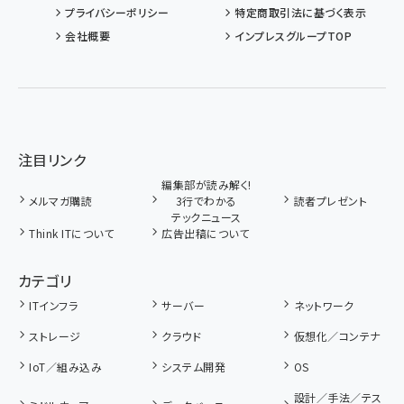
プライバシーポリシー
特定商取引法に基づく表示
会社概要
インプレスグループTOP
注目リンク
編集部が読み解く!
メルマガ購読
3行でわかる
読者プレゼント
テックニュース
Think ITについて
広告出稿について
カテゴリ
ITインフラ
サーバー
ネットワーク
ストレージ
クラウド
仮想化／コンテナ
IoT／組み込み
システム開発
OS
設計／手法／テス