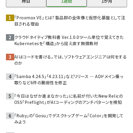
昨日
1週間
1か月
「Proxmox VE」とは? 製品群の全体像と仮想化基盤として注
目される理由
クラウドネイティブ教科書 Ver.1.0.0――ツール単位で覚えてきた
Kubernetesを「構造」から捉え直す無償教材
AIはコードを書ける。では、ソフトウェアエンジニアは何をする
のか
「Samba 4.24.5」「4.23.11」などリリース ─ ADドメイン乗っ
取りなど6件の脆弱性を修正
「今日はなぜか進まなかった」に名前が付いた――New Relicの
OSS「Preflight」がAIコーディングのアンチパターンを検知
「Ruby」の「Gosu」でデスクトップゲーム「Color」を開発して
みよう