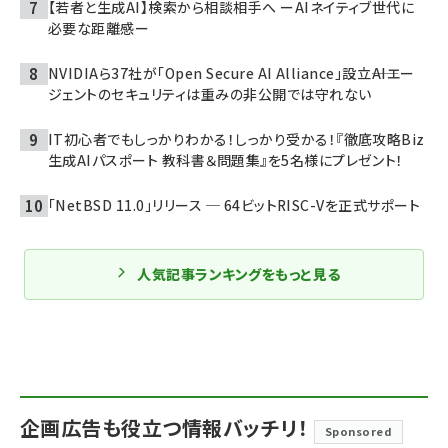
【若者と生成AI】検索から相談相手へ ーAIネイティブ世代に
必要な距離感ー
NVIDIAら37社が「Open Secure AI Alliance」設立――AIエー
ジェントのセキュリティは重みの非公開では守れない
IT初心者でもしっかりわかる！しっかり受かる！『徹底攻略Biz
生成AIパスポート 教科書＆問題集』を5名様にプレゼント！
「NetBSD 11.0」リリース ─ 64ビットRISC-Vを正式サポート
人気記事ランキングをもっと見る
企画広告も役立つ情報バッチリ！
Sponsored