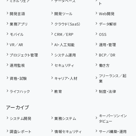
ミドルウェア
データベース
ト
開発言語
開発ツール
Web開発
業務アプリ
クラウド（SaaS）
データ解析
モバイル
CRM／ERP
OSS
VR／AR
AI・人工知能
運用・管理
プロジェクト管理
システム運用
BCP／DR
運用監視
セキュリティ
働き方
フリーランス／起
資格・試験
キャリア・人材
業
ライフハック
教育
制度・法律
アーカイブ
キーパーソンイン
システム開発
業務システム
タビュー
調査レポート
情報セキュリティ
サーバ構築・運用