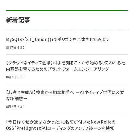
新着記事
MySQLの「ST_Union()」でポリゴンを合体させてみよう
8月7日 6:30
【クラウドネイティブ会議】相手を知ることから始める、使われる社
内基盤を育てるためのプラットフォームエンジニアリング
8月7日 6:00
【若者と生成AI】検索から相談相手へ ーAIネイティブ世代に必要
な距離感ー
8月6日 6:30
「今日はなぜか進まなかった」に名前が付いた――New Relicの
OSS「Preflight」がAIコーディングのアンチパターンを検知