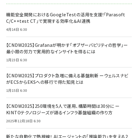
機能安全開発におけるGoogleTestの活用を支援!「Parasoft
C/C++test CT」で実現する効率化＆AI連携
4月14日 6:30
【CNDW2025】Grafanaが明かす「オブザーバビリティの哲学」ー
最小限の労力で実用的なインサイトを得るには
1月23日 6:30
【CNDW2025】プロダクト急増に備える基盤刷新 ーウェルスナビ
がECSからEKSへの移行で得た知見とは
1月15日 6:30
【CNDW2025】250環境を5人で運用、構築時間は30分に ー
KINTOテクノロジーズが語るインフラ基盤組織の作り方
2025年12月18日 6:30
新たな自動化で熱視線！ AIエージェントの「推論能力」を支える2