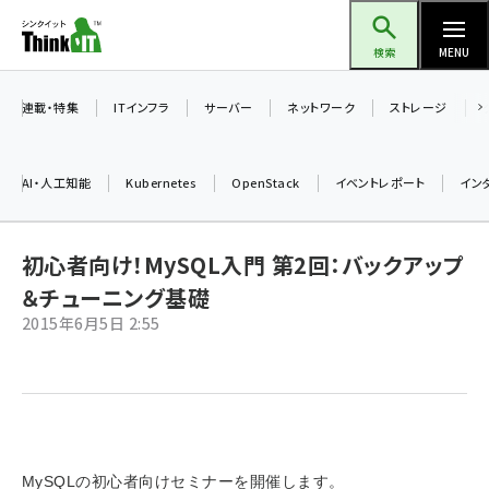
メ
Think IT（シンクイット）
イ
検索
MENU
ン
コ
連載・特集
ITインフラ
サーバー
ネットワーク
ストレージ
ン
テ
AI・人工知能
Kubernetes
OpenStack
イベントレポート
イン
ン
ツ
ai (2497)
に
初心者向け！MySQL入門 第2回：バックアップ
加藤銘のチーム貢献～仲間と築いた勝利の絆～ (2315)
移
＆チューニング基礎
動
2015年6月5日 2:55
iot女子会 (2281)
北海道をのんびり旅する晴山佳須夫のヒント集！ (2037)
drupal (1956)
genai (1484)
MySQLの初心者向けセミナーを開催します。
abc123 (1360)