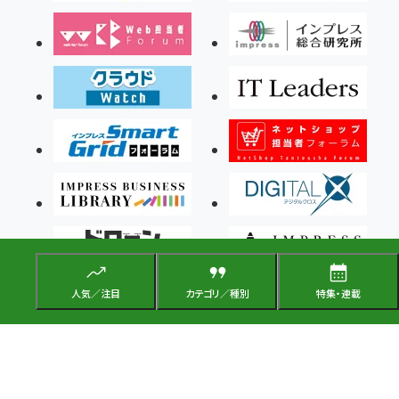
人気／注目
カテゴリ／種別
特集・連載
Copyright ©2026 Impress Corporation, An impress Group Company. All rights
reserved.