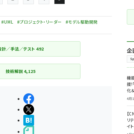
Page
Page
Page
Page
Page
ペー
ジ
#UML
#プロジェクト・リーダー
#モデル駆動開発
送
り
設計／手法／テスト
492
企
S
技術解説
4,125
機能
援!
化＆
シェアする
4月1
ポストする
【C
>ブクマする
リ
イ
noteで書く