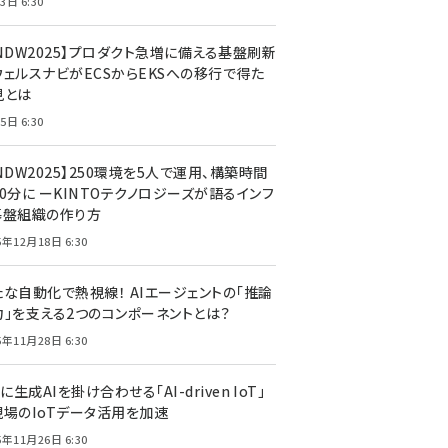
3日 6:30
CNDW2025】プロダクト急増に備える基盤刷新
ウェルスナビがECSからEKSへの移行で得た
見とは
5日 6:30
NDW2025】250環境を5人で運用、構築時間
0分に ーKINTOテクノロジーズが語るインフ
基盤組織の作り方
5年12月18日 6:30
たな自動化で熱視線！ AIエージェントの「推論
力」を支える2つのコンポーネントとは？
5年11月28日 6:30
Tに生成AIを掛け合わせる「AI-driven IoT」
現場のIoTデータ活用を加速
5年11月26日 6:30