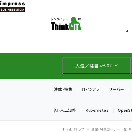
メ
イ
ソフト開発
Think IT
ン
企業IT
コ
製品導入
ン
Web担当者
EC担当者
テ
IoT・AI
ン
DCクラウド
人気／注目
から探す
研究・調査
ツ
エネルギー
に
ドローン
移
連載・特集
ITインフラ
サーバー
教育講座
動
AI・人工知能
Kubernetes
OpenS
Think ITトップ
連載・特集コーナー一覧