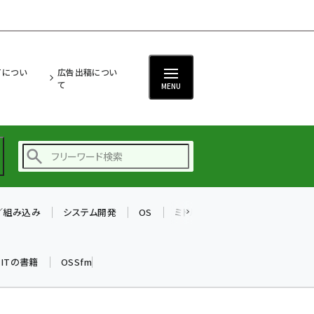
ITについ
広告出稿につい
て
MENU
T／組み込み
システム開発
OS
ミドルウェア
データベース
ai (2470)
加藤銘のチーム貢献～
k ITの書籍
OSSfm
仲間と築いた勝利の絆～
(2287)
iot女子会 (2243)