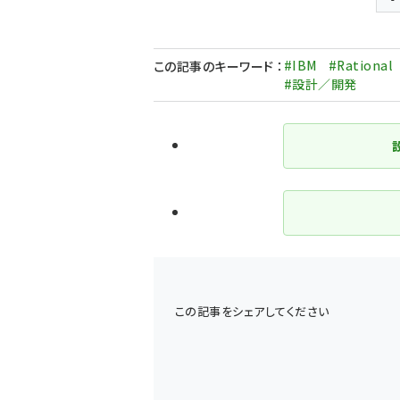
前ページ
#IBM
#Rational
この記事のキーワード
：
#設計／開発
この記事をシェアしてください