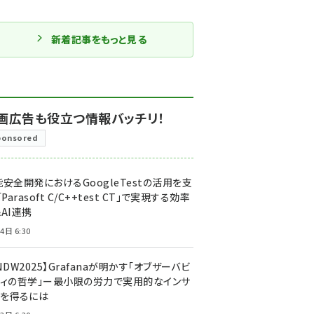
新着記事をもっと見る
画広告も役立つ情報バッチリ！
ponsored
安全開発におけるGoogleTestの活用を支
「Parasoft C/C++test CT」で実現する効率
AI連携
4日 6:30
NDW2025】Grafanaが明かす「オブザーバビ
ティの哲学」ー最小限の労力で実用的なインサ
トを得るには