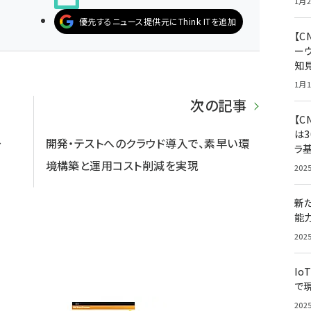
1月2
優先するニュース提供元にThink ITを追加
【
ー
知
1月1
次の記事
【C
は3
～
開発・テストへのクラウド導入で、素早い環
ラ
境構築と運用コスト削減を実現
202
新
能
202
Io
で
202