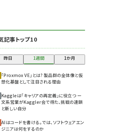
北海道をのんびり旅する
晴山佳須夫のヒント集！
(2000)
drupal (1921)
気記事トップ10
genai (1464)
ai crunch (1336)
昨日
1週間
1か月
abc123 (1334)
「Proxmox VE」とは? 製品群の全体像と仮
想化基盤として注目される理由
Kaggleは「キャリアの再定義」に役立つ ー
文系営業がKaggler会で得た、挑戦の連鎖
と新しい自分
AIはコードを書ける。では、ソフトウェアエン
ジニアは何をするのか