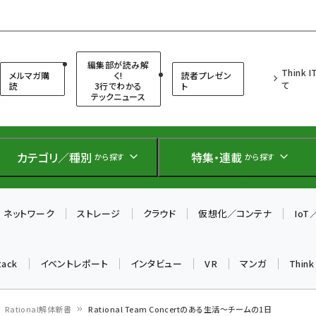
（シンクイット）
編集部が読み解
Think 
メルマガ購
く!
読者プレゼン
て
読
3行でわかる
ト
テックニュース
カテゴリ／種別
特集・連載
から探す
から探す
ネットワーク
ストレージ
クラウド
仮想化／コンテナ
Io
tack
イベントレポート
インタビュー
VR
マンガ
Thin
Rational解体新書
Rational Team Concertのある生活～チームの1日