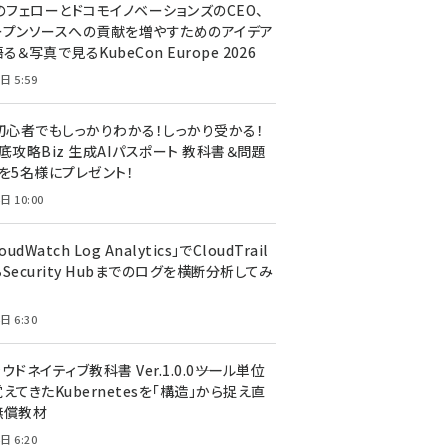
のフェローとドコモイノベーションズのCEO、
ープンソースへの貢献を増やすためのアイデア
る＆写真で見るKubeCon Europe 2026
日 5:59
T初心者でもしっかりわかる！しっかり受かる！
底攻略Biz 生成AIパスポート 教科書＆問題
』を5名様にプレゼント！
日 10:00
oudWatch Log Analytics」でCloudTrail
Security Hubまでのログを横断分析してみ
う
日 6:30
ウドネイティブ教科書 Ver.1.0.0――ツール単位
えてきたKubernetesを「構造」から捉え直
無償教材
日 6:20