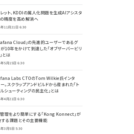
レット、KDDIの属人化問題を生成AIアシスタ
トの精度を高め解消へ
5年11月21日 6:30
rafana Cloud」の先進的ユーザーであるグ
ーが10年をかけて到達した「オブザーバービリ
」とは
5年5月15日 6:30
afana Labs CTOのTom Wilkie氏インタ
ュー。スクラップアンドビルドから産まれた「ト
ブルシューティングの民主化」とは
5年4月21日 6:30
I管理をより簡単にする「Kong Konnect」が
決する課題とその主要機能
5年3月5日 5:30