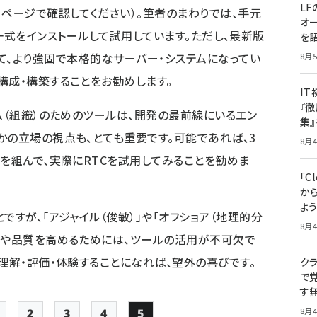
LF
・ページで確認してください）。筆者のまわりでは、手元
オ
alにRTC一式をインストールして試用しています。ただし、最新版
を語
と比較して、より強固で本格的なサーバー・システムになってい
8月5
構成・構築することをお勧めします。
I
『徹
ム（組織）のためのツールは、開発の最前線にいるエン
集
かの立場の視点も、とても重要です。可能であれば、3
8月4
ムを組んで、実際にRTCを試用してみることを勧めま
「Cl
から
よ
ですが、「アジャイル（俊敏）」や「オフショア（地理的分
8月4
性や品質を高めるためには、ツールの活用が不可欠で
理解・評価・体験することになれば、望外の喜びです。
クラ
で覚
す
8月4
2
3
4
5