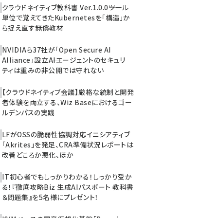
クラウドネイティブ教科書 Ver.1.0.0――ツール
単位で覚えてきたKubernetesを「構造」か
ら捉え直す無償教材
NVIDIAら37社が「Open Secure AI
Alliance」設立――AIエージェントのセキュリ
ティは重みの非公開では守れない
【クラウドネイティブ会議】厳格な統制と開発
者体験を両立する、Wiz Baseにおけるゴー
ルデンパスの実践
LFがOSSの脆弱性協調対応イニシアティブ
「Akrites」を発足、CRA準備状況レポートは
改善どころか悪化、ほか
IT初心者でもしっかりわかる！しっかり受か
る！『徹底攻略Biz 生成AIパスポート 教科書
＆問題集』を5名様にプレゼント！