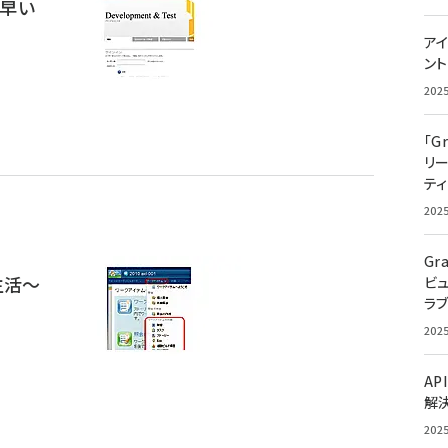
素早い
アイ
ン
202
「G
リ
ティ
202
Gr
る生活～
ビ
ラ
202
AP
解
202