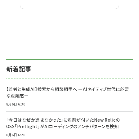
新着記事
【若者と生成AI】検索から相談相手へ ーAIネイティブ世代に必要
な距離感ー
8月6日 6:30
「今日はなぜか進まなかった」に名前が付いた――New Relicの
OSS「Preflight」がAIコーディングのアンチパターンを検知
8月6日 6:20