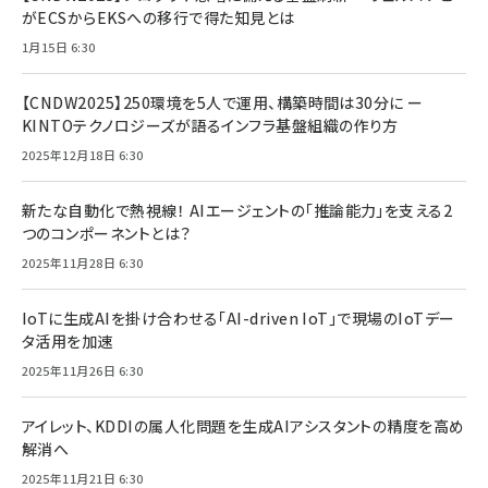
がECSからEKSへの移行で得た知見とは
1月15日 6:30
【CNDW2025】250環境を5人で運用、構築時間は30分に ー
KINTOテクノロジーズが語るインフラ基盤組織の作り方
2025年12月18日 6:30
新たな自動化で熱視線！ AIエージェントの「推論能力」を支える2
つのコンポーネントとは？
2025年11月28日 6:30
IoTに生成AIを掛け合わせる「AI-driven IoT」で現場のIoTデー
タ活用を加速
2025年11月26日 6:30
アイレット、KDDIの属人化問題を生成AIアシスタントの精度を高め
解消へ
2025年11月21日 6:30