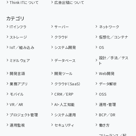
Think ITについて
広告出稿について
カテゴリ
ITインフラ
サーバー
ネットワーク
ストレージ
クラウド
仮想化／コンテナ
IoT／組み込み
システム開発
OS
設計／手法／テス
ミドルウェア
データベース
ト
開発言語
開発ツール
Web開発
業務アプリ
クラウド（SaaS）
データ解析
モバイル
CRM／ERP
OSS
VR／AR
AI・人工知能
運用・管理
プロジェクト管理
システム運用
BCP／DR
運用監視
セキュリティ
働き方
フリーランス／起