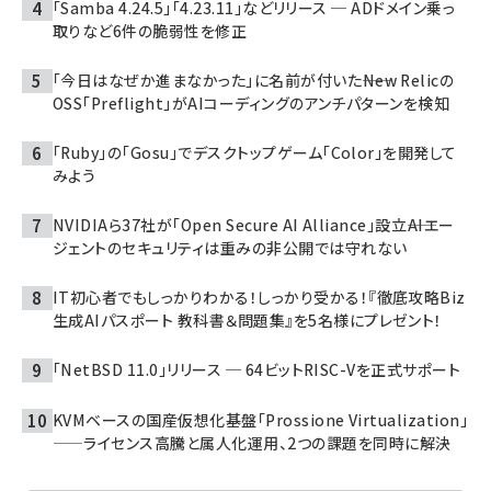
「Samba 4.24.5」「4.23.11」などリリース ─ ADドメイン乗っ
取りなど6件の脆弱性を修正
「今日はなぜか進まなかった」に名前が付いた――New Relicの
OSS「Preflight」がAIコーディングのアンチパターンを検知
「Ruby」の「Gosu」でデスクトップゲーム「Color」を開発して
みよう
NVIDIAら37社が「Open Secure AI Alliance」設立――AIエー
ジェントのセキュリティは重みの非公開では守れない
IT初心者でもしっかりわかる！しっかり受かる！『徹底攻略Biz
生成AIパスポート 教科書＆問題集』を5名様にプレゼント！
「NetBSD 11.0」リリース ─ 64ビットRISC-Vを正式サポート
KVMベースの国産仮想化基盤「Prossione Virtualization」
——ライセンス高騰と属人化運用、2つの課題を同時に解決