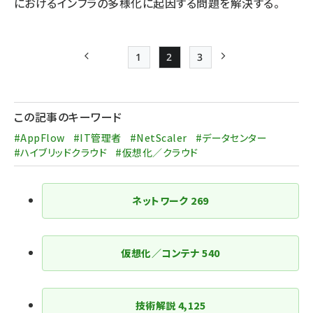
におけるインフラの多様化に起因する問題を解決する。
1
2
3
前ページ
Page
Page
Page
次ページ
ペー
ジ
この記事のキーワード
送
#AppFlow
#IT管理者
#NetScaler
#データセンター
り
#ハイブリッドクラウド
#仮想化／クラウド
ネットワーク
269
仮想化／コンテナ
540
技術解説
4,125