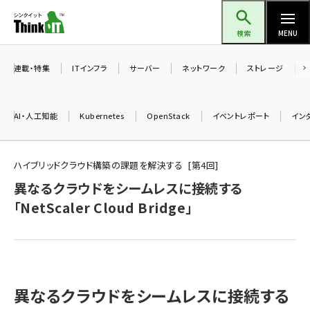
メ
Think IT（シンクイット）
イ
検索
MENU
ン
コ
連載・特集
ITインフラ
サーバー
ネットワーク
ストレージ
ン
テ
AI・人工知能
Kubernetes
OpenStack
イベントレポート
イン
ン
ツ
ai (2480)
に
ハイブリッドクラウド構築の課題を解決する
第
4
回
加藤銘のチーム貢献～仲間と築いた勝利の絆～ (2304)
移
異なるクラウドをシームレスに接続する
動
「NetScaler Cloud Bridge」
iot女子会 (2263)
北海道をのんびり旅する晴山佳須夫のヒント集！ (2017)
drupal (1940)
genai (1473)
異なるクラウドをシームレスに接続する
ai crunch (1347)