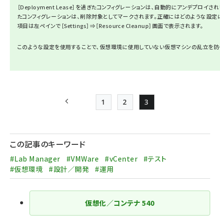
［Deployment Lease］を過ぎたコンフィグレーションは、自動的にアンデプロイされます。
たコンフィグレーションは、削除対象としてマークされます。正確にはどのような設定
項目は左ペインで［Settings］⇒［Resource Cleanup］画面で表示されます。
このような設定を使用することで、仮想環境に使用していない仮想マシンの乱立を防
1
2
3
前ページ
Page
Page
Page
ペー
ジ
この記事のキーワード
送
#Lab Manager
#VMWare
#vCenter
#テスト
り
#仮想環境
#設計／開発
#運用
仮想化／コンテナ
540