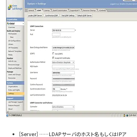
［Server］……LDAPサーバのホスト名もしくはIPア