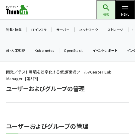
メ
Think IT（シンクイット）
イ
検索
MENU
ン
コ
連載・特集
ITインフラ
サーバー
ネットワーク
ストレージ
ン
テ
AI・人工知能
Kubernetes
OpenStack
イベントレポート
イン
ン
ツ
ai (2486)
に
開発／テスト環境を効率化する仮想環境ツールvCenter Lab
Manager
第
5
回
加藤銘のチーム貢献～仲間と築いた勝利の絆～ (2308)
移
ユーザーおよびグループの管理
動
iot女子会 (2273)
北海道をのんびり旅する晴山佳須夫のヒント集！ (2025)
drupal (1947)
genai (1477)
ユーザーおよびグループの管理
abc123 (1352)