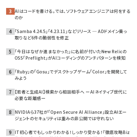
AIはコードを書ける。では、ソフトウェアエンジニアは何をする
のか
「Samba 4.24.5」「4.23.11」などリリース ─ ADドメイン乗っ
取りなど6件の脆弱性を修正
「今日はなぜか進まなかった」に名前が付いた――New Relicの
OSS「Preflight」がAIコーディングのアンチパターンを検知
「Ruby」の「Gosu」でデスクトップゲーム「Color」を開発して
みよう
【若者と生成AI】検索から相談相手へ ーAIネイティブ世代に
必要な距離感ー
NVIDIAら37社が「Open Secure AI Alliance」設立――AIエー
ジェントのセキュリティは重みの非公開では守れない
IT初心者でもしっかりわかる！しっかり受かる！『徹底攻略Biz