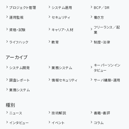
プロジェクト管理
システム運用
BCP／DR
運用監視
セキュリティ
働き方
フリーランス／起
資格・試験
キャリア・人材
業
ライフハック
教育
制度・法律
アーカイブ
キーパーソンイン
システム開発
業務システム
タビュー
調査レポート
情報セキュリティ
サーバ構築・運用
業務システム
種別
ニュース
技術解説
書籍・書評
インタビュー
イベント
コラム