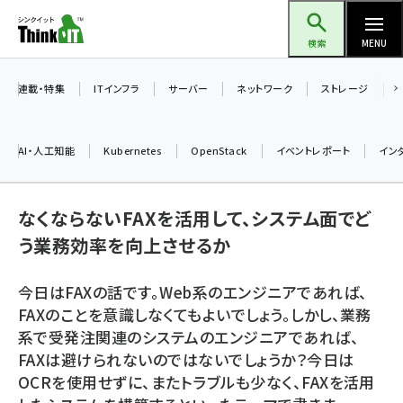
メ
Think IT（シンクイット）
イ
検索
MENU
ン
コ
連載・特集
ITインフラ
サーバー
ネットワーク
ストレージ
ン
テ
AI・人工知能
Kubernetes
OpenStack
イベントレポート
イン
ン
ツ
ai (2497)
に
なくならないFAXを活用して、システム面でど
加藤銘のチーム貢献～仲間と築いた勝利の絆～ (2315)
移
う業務効率を向上させるか
動
iot女子会 (2281)
今日はFAXの話です。Web系のエンジニアであれば、
北海道をのんびり旅する晴山佳須夫のヒント集！ (2037)
FAXのことを意識しなくてもよいでしょう。しかし、業務
系で受発注関連のシステムのエンジニアであれば、
drupal (1956)
FAXは避けられないのではないでしょうか？今日は
genai (1484)
OCRを使用せずに、またトラブルも少なく、FAXを活用
abc123 (1360)