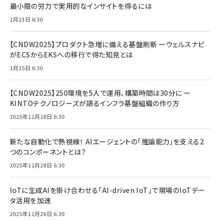
最小限の労力で実用的なインサイトを得るには
1月23日 6:30
【CNDW2025】プロダクト急増に備える基盤刷新 ーウェルスナビ
がECSからEKSへの移行で得た知見とは
1月15日 6:30
【CNDW2025】250環境を5人で運用、構築時間は30分に ー
KINTOテクノロジーズが語るインフラ基盤組織の作り方
2025年12月18日 6:30
新たな自動化で熱視線！ AIエージェントの「推論能力」を支える2
つのコンポーネントとは？
2025年11月28日 6:30
IoTに生成AIを掛け合わせる「AI-driven IoT」で現場のIoTデー
タ活用を加速
2025年11月26日 6:30