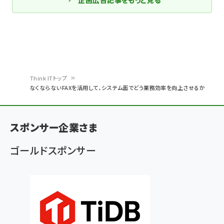
企画広告記事をもっと見る
Think ITトップ
なくならないFAXを活用して、システム面でどう業務効率を向上させるか
パ
ン
スポンサー企業さま
く
ず
ゴールドスポンサー