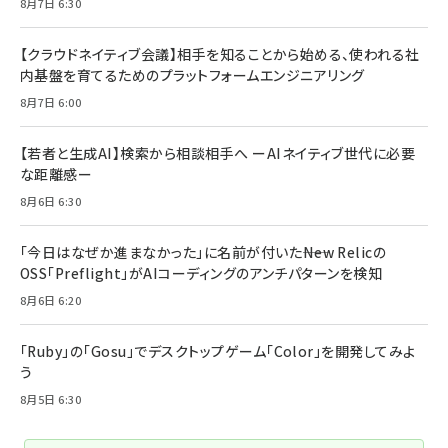
8月7日 6:30
【クラウドネイティブ会議】相手を知ることから始める、使われる社
内基盤を育てるためのプラットフォームエンジニアリング
8月7日 6:00
【若者と生成AI】検索から相談相手へ ーAIネイティブ世代に必要
な距離感ー
8月6日 6:30
「今日はなぜか進まなかった」に名前が付いた――New Relicの
OSS「Preflight」がAIコーディングのアンチパターンを検知
8月6日 6:20
「Ruby」の「Gosu」でデスクトップゲーム「Color」を開発してみよ
う
8月5日 6:30