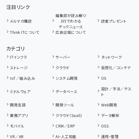
注目リンク
編集部が読み解く!
メルマガ購読
3行でわかる
読者プレゼント
テックニュース
Think ITについて
広告出稿について
カテゴリ
ITインフラ
サーバー
ネットワーク
ストレージ
クラウド
仮想化／コンテナ
IoT／組み込み
システム開発
OS
設計／手法／テス
ミドルウェア
データベース
ト
開発言語
開発ツール
Web開発
業務アプリ
クラウド（SaaS）
データ解析
モバイル
CRM／ERP
OSS
VR／AR
AI・人工知能
運用・管理