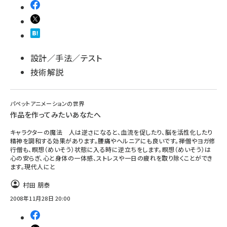
設計／手法／テスト
技術解説
パペットアニメーションの世界
作品を作ってみたいあなたへ
キャラクターの魔法 人は逆さになると、血流を促したり、脳を活性化したり
精神を調和する効果があります。腰痛やヘルニアにも良いです。禅僧やヨガ修
行僧も、瞑想（めいそう）状態に入る時に逆立ちをします。瞑想（めいそう）は
心の安らぎ、心と身体の一体感、ストレスや一日の疲れを取り除くことができ
ます。現代人にと
村田 朋泰
2008年11月28日 20:00