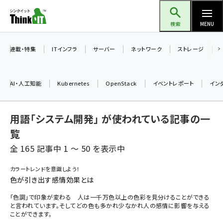
メ
Think IT（シンクイット）
イ
検索
MENU
ン
コ
連載・特集
ITインフラ
サーバー
ネットワーク
ストレージ
ン
テ
AI・人工知能
Kubernetes
OpenStack
イベントレポート
イン
ン
ツ
ai (2508)
用語「システム開発」 が使われている記事の一
に
加藤銘のチーム貢献～仲間と築いた勝利の絆～ (2329)
移
覧
動
全 165 記事中 1 ～ 50 を表示中
iot女子会 (2295)
北海道をのんびり旅する晴山佳須夫のヒント集！ (2050)
カラートレンドを意識しよう！
色が引き出す感情効果とは
drupal (1966)
「色調」で印象が変わる 人は一千万色以上の色彩を見分けることができる
genai (1494)
と言われています。そしてどの色も多かれ少なかれ人の感情に影響を与える
ことができます。
abc123 (1371)