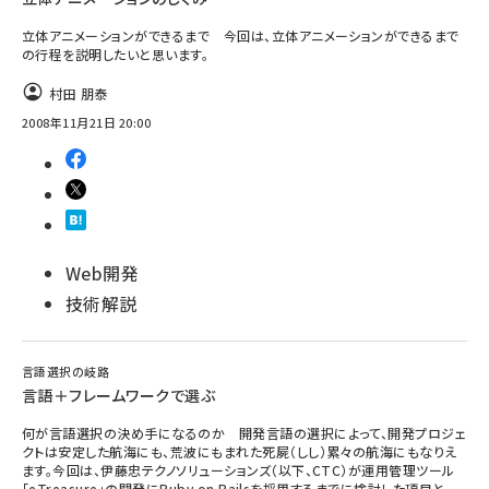
立体アニメーションができるまで 今回は、立体アニメーションができるまで
の行程を説明したいと思います。
村田 朋泰
2008年11月21日 20:00
Web開発
技術解説
言語選択の岐路
言語＋フレームワークで選ぶ
何が言語選択の決め手になるのか 開発言語の選択によって、開発プロジェ
クトは安定した航海にも、荒波にもまれた死屍（しし）累々の航海にもなりえ
ます。今回は、伊藤忠テクノソリューションズ（以下、CTC）が運用管理ツール
「eTreasure」の開発にRuby on Railsを採用するまでに検討した項目と