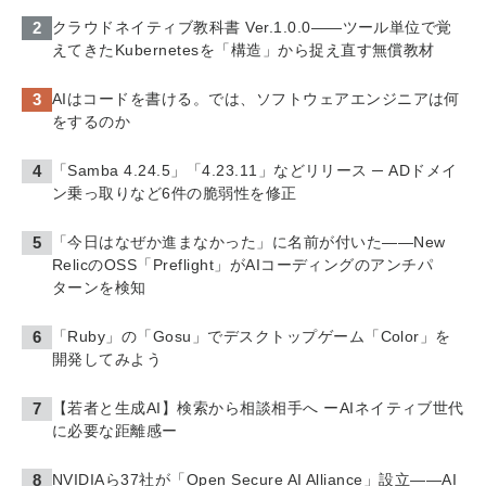
クラウドネイティブ教科書 Ver.1.0.0――ツール単位で覚
えてきたKubernetesを「構造」から捉え直す無償教材
AIはコードを書ける。では、ソフトウェアエンジニアは何
をするのか
「Samba 4.24.5」「4.23.11」などリリース ─ ADドメイ
ン乗っ取りなど6件の脆弱性を修正
「今日はなぜか進まなかった」に名前が付いた――New
RelicのOSS「Preflight」がAIコーディングのアンチパ
ターンを検知
「Ruby」の「Gosu」でデスクトップゲーム「Color」を
開発してみよう
【若者と生成AI】検索から相談相手へ ーAIネイティブ世代
に必要な距離感ー
NVIDIAら37社が「Open Secure AI Alliance」設立――AI