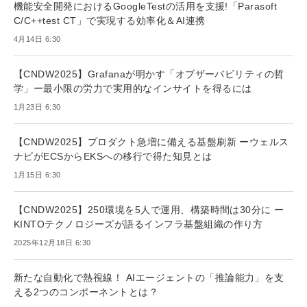
機能安全開発におけるGoogleTestの活用を支援!「Parasoft
C/C++test CT」で実現する効率化＆AI連携
4月14日 6:30
【CNDW2025】Grafanaが明かす「オブザーバビリティの哲
学」ー最小限の労力で実用的なインサイトを得るには
1月23日 6:30
【CNDW2025】プロダクト急増に備える基盤刷新 ーウェルス
ナビがECSからEKSへの移行で得た知見とは
1月15日 6:30
【CNDW2025】250環境を5人で運用、構築時間は30分に ー
KINTOテクノロジーズが語るインフラ基盤組織の作り方
2025年12月18日 6:30
新たな自動化で熱視線！ AIエージェントの「推論能力」を支
える2つのコンポーネントとは？