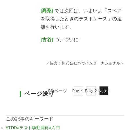
[高梨]
では次回は、いよいよ「スペア
を取得したときのテストケース」の追
加を行います。
[古谷]
つ、ついに！
＜協力：
株式会社ハウインターナショナル
＞
前ページ
Page
1
Page
2
Page
3
ページ送り
この記事のキーワード
#TDD
#テスト駆動開発
#入門