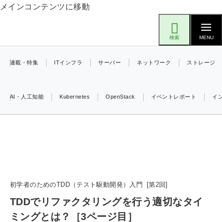
メインコンテンツに移動
Think IT（シンクイット）
検索
MENU
連載・特集
ITインフラ
サーバー
ネットワーク
ストレージ
AI・人工知能
Kubernetes
OpenStack
イベントレポート
イ
ai (2504)
加藤銘のチーム貢献～仲間と築いた勝利の絆～ (2325)
iot女子会 (2290)
北海道をのんびり旅する晴山佳須夫のヒント集！ (2047)
drupal (1963)
初学者のためのTDD（テスト駆動開発）入門
第
2
回
TDDでリファクタリングを行う適切なタイ
genai (1492)
ミングとは？［3ページ目］
abc123 (1367)