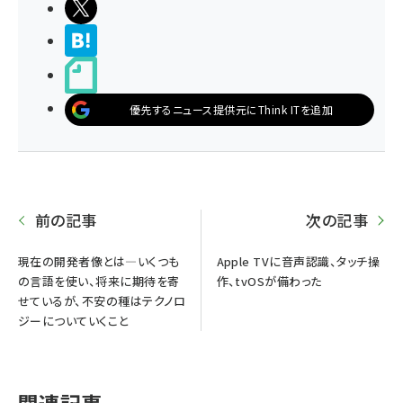
ポストする
>ブクマする
noteで書く
優先するニュース提供元にThink ITを追加
前の記事
次の記事
現在の開発者像とは―いくつも
Apple TVに音声認識、タッチ操
の言語を使い、将来に期待を寄
作、tvOSが備わった
せているが、不安の種はテクノロ
ジーについていくこと
関連記事