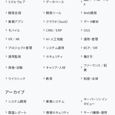
ミドルウェア
データベース
ト
開発言語
開発ツール
Web開発
業務アプリ
クラウド（SaaS）
データ解析
モバイル
CRM／ERP
OSS
VR／AR
AI・人工知能
運用・管理
プロジェクト管理
システム運用
BCP／DR
運用監視
セキュリティ
働き方
フリーランス／起
資格・試験
キャリア・人材
業
ライフハック
教育
制度・法律
アーカイブ
キーパーソンイン
システム開発
業務システム
タビュー
調査レポート
情報セキュリティ
サーバ構築・運用