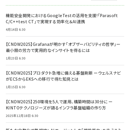
機能安全開発におけるGoogleTestの活用を支援!「Parasoft
C/C++test CT」で実現する効率化＆AI連携
4月14日 6:30
【CNDW2025】Grafanaが明かす「オブザーバビリティの哲学」ー
最小限の労力で実用的なインサイトを得るには
1月23日 6:30
【CNDW2025】プロダクト急増に備える基盤刷新 ーウェルスナビ
がECSからEKSへの移行で得た知見とは
1月15日 6:30
【CNDW2025】250環境を5人で運用、構築時間は30分に ー
KINTOテクノロジーズが語るインフラ基盤組織の作り方
2025年12月18日 6:30