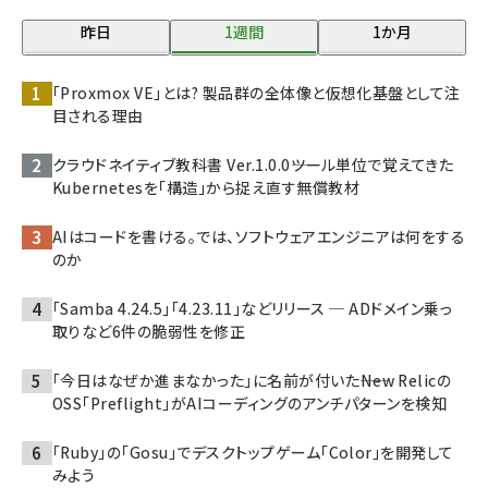
昨日
1週間
1か月
「Proxmox VE」とは? 製品群の全体像と仮想化基盤として注
目される理由
クラウドネイティブ教科書 Ver.1.0.0――ツール単位で覚えてきた
Kubernetesを「構造」から捉え直す無償教材
AIはコードを書ける。では、ソフトウェアエンジニアは何をする
のか
「Samba 4.24.5」「4.23.11」などリリース ─ ADドメイン乗っ
取りなど6件の脆弱性を修正
「今日はなぜか進まなかった」に名前が付いた――New Relicの
OSS「Preflight」がAIコーディングのアンチパターンを検知
「Ruby」の「Gosu」でデスクトップゲーム「Color」を開発して
みよう