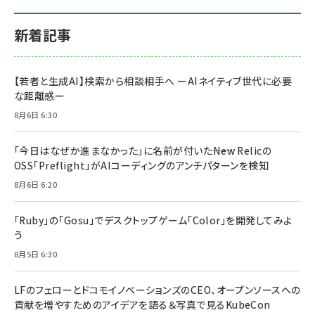
新着記事
【若者と生成AI】検索から相談相手へ ーAIネイティブ世代に必要
な距離感ー
8月6日 6:30
「今日はなぜか進まなかった」に名前が付いた――New Relicの
OSS「Preflight」がAIコーディングのアンチパターンを検知
8月6日 6:20
「Ruby」の「Gosu」でデスクトップゲーム「Color」を開発してみよ
う
8月5日 6:30
LFのフェローとドコモイノベーションズのCEO、オープンソースへの
貢献を増やすためのアイデアを語る＆写真で見るKubeCon