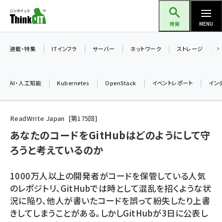
メ
Think IT（シンクイット）
イ
検索
MENU
ン
コ
連載・特集
ITインフラ
サーバー
ネットワーク
ストレージ
ン
テ
AI・人工知能
Kubernetes
OpenStack
イベントレポート
イン
ン
ツ
ai (2480)
に
ReadWrite Japan
第
175
回
加藤銘のチーム貢献～仲間と築いた勝利の絆～ (2304)
移
あなたのコードをGitHubはどのようにして守
動
ろうと考えているのか
iot女子会 (2263)
北海道をのんびり旅する晴山佳須夫のヒント集！ (2017)
1000万人以上の開発者がコードを保管している人気
drupal (1940)
のレポジトリ、GitHubでは時として混乱を招くような状
況に陥り、他人が書いたコードを誤って紛失したり上書
genai (1473)
きしてしまうことがある。しかしGitHubが3日に公表し
ai crunch (1347)