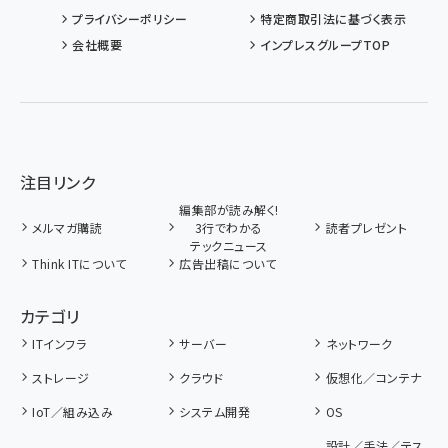
プライバシーポリシー
特定商取引法に基づく表示
会社概要
インプレスグループTOP
注目リンク
編集部が読み解く!
メルマガ購読
3行でわかる
読者プレゼント
テックニュース
Think ITについて
広告出稿について
カテゴリ
ITインフラ
サーバー
ネットワーク
ストレージ
クラウド
仮想化／コンテナ
IoT／組み込み
システム開発
OS
設計／手法／テス