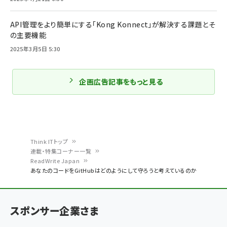
API管理をより簡単にする「Kong Konnect」が解決する課題とそ
の主要機能
2025年3月5日 5:30
企画広告記事をもっと見る
Think ITトップ
連載・特集コーナー一覧
パ
ReadWrite Japan
あなたのコードをGitHubはどのようにして守ろうと考えているのか
ン
く
ず
スポンサー企業さま