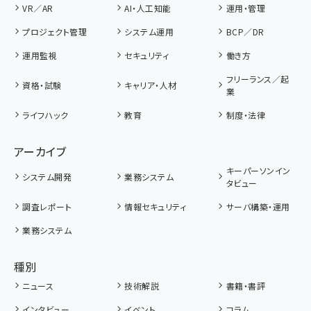
VR／AR
AI・人工知能
運用・管理
プロジェクト管理
システム運用
BCP／DR
運用監視
セキュリティ
働き方
フリーランス／起
資格・試験
キャリア・人材
業
ライフハック
教育
制度・法律
アーカイブ
キーパーソンイン
システム開発
業務システム
タビュー
調査レポート
情報セキュリティ
サーバ構築・運用
業務システム
種別
ニュース
技術解説
書籍・書評
インタビュー
イベント
コラム