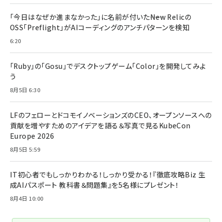
「今日はなぜか進まなかった」に名前が付いた――New Relicの
OSS「Preflight」がAIコーディングのアンチパターンを検知
6:20
「Ruby」の「Gosu」でデスクトップゲーム「Color」を開発してみよ
う
8月5日 6:30
LFのフェローとドコモイノベーションズのCEO、オープンソースへの
貢献を増やすためのアイデアを語る＆写真で見るKubeCon
Europe 2026
8月5日 5:59
IT初心者でもしっかりわかる！しっかり受かる！『徹底攻略Biz 生
成AIパスポート 教科書＆問題集』を5名様にプレゼント！
8月4日 10:00