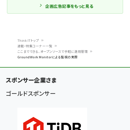
企画広告記事をもっと見る
Think ITトップ
連載・特集コーナー一覧
パ
ここまでできる、オープンソースで手軽に運用管理
GroundWork Monitorによる監視の実際
ン
く
ず
スポンサー企業さま
ゴールドスポンサー