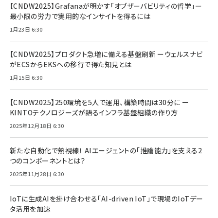
【CNDW2025】Grafanaが明かす「オブザーバビリティの哲学」ー
最小限の労力で実用的なインサイトを得るには
1月23日 6:30
【CNDW2025】プロダクト急増に備える基盤刷新 ーウェルスナビ
がECSからEKSへの移行で得た知見とは
1月15日 6:30
【CNDW2025】250環境を5人で運用、構築時間は30分に ー
KINTOテクノロジーズが語るインフラ基盤組織の作り方
2025年12月18日 6:30
新たな自動化で熱視線！ AIエージェントの「推論能力」を支える2
つのコンポーネントとは？
2025年11月28日 6:30
IoTに生成AIを掛け合わせる「AI-driven IoT」で現場のIoTデー
タ活用を加速