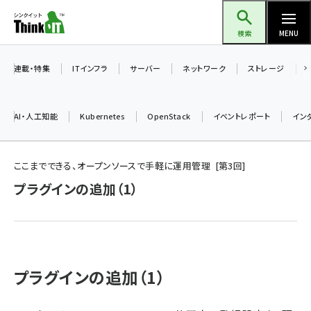
メ
Think IT（シンクイット）
イ
検索
MENU
ン
コ
連載・特集
ITインフラ
サーバー
ネットワーク
ストレージ
ン
テ
AI・人工知能
Kubernetes
OpenStack
イベントレポート
イン
ン
ツ
ai (2475)
に
ここまでできる、オープンソースで手軽に運用管理
第
3
回
加藤銘のチーム貢献～仲間と築いた勝利の絆～ (2297)
移
プラグインの追加（1）
動
iot女子会 (2248)
北海道をのんびり旅する晴山佳須夫のヒント集！ (2008)
drupal (1929)
プラグインの追加（1）
genai (1468)
abc123 (1341)