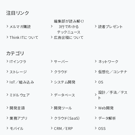
注目リンク
編集部が読み解く!
メルマガ購読
3行でわかる
読者プレゼント
テックニュース
Think ITについて
広告出稿について
カテゴリ
ITインフラ
サーバー
ネットワーク
ストレージ
クラウド
仮想化／コンテナ
IoT／組み込み
システム開発
OS
設計／手法／テス
ミドルウェア
データベース
ト
開発言語
開発ツール
Web開発
業務アプリ
クラウド（SaaS）
データ解析
モバイル
CRM／ERP
OSS