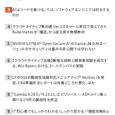
AIはコードを書ける。では、ソフトウェアエンジニアは何をする
のか
クラウドネイティブ教科書 Ver.1.0.0――ツール単位で覚えてきた
Kubernetesを「構造」から捉え直す無償教材
NVIDIAら37社が「Open Secure AI Alliance」設立――AIエー
ジェントのセキュリティは重みの非公開では守れない
【クラウドネイティブ会議】厳格な統制と開発者体験を両立す
る、Wiz Baseにおけるゴールデンパスの実践
LFがOSSの脆弱性協調対応イニシアティブ「Akrites」を発
足、CRA準備状況レポートは改善どころか悪化、ほか
「Samba 4.24.5」「4.23.11」などリリース ─ ADドメイン乗っ
取りなど6件の脆弱性を修正
IT初心者でもしっかりわかる！しっかり受かる！『徹底攻略Biz