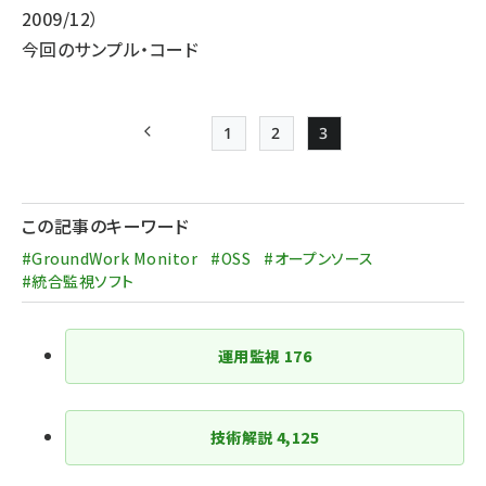
2009/12）
今回の
サンプル・コード
1
2
3
前ページ
Page
Page
Page
ペー
ジ
この記事のキーワード
送
#GroundWork Monitor
#OSS
#オープンソース
り
#統合監視ソフト
運用監視
176
技術解説
4,125