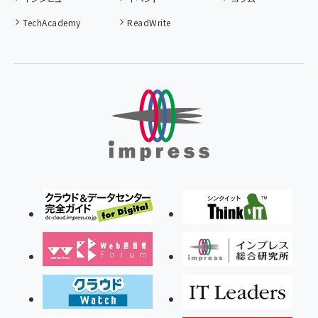
TechAcademy
ReadWrite