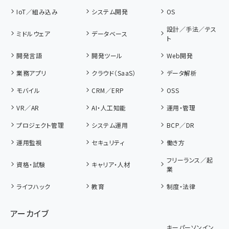
IoT／組み込み
システム開発
OS
設計／手法／テス
ミドルウェア
データベース
ト
開発言語
開発ツール
Web開発
業務アプリ
クラウド（SaaS）
データ解析
モバイル
CRM／ERP
OSS
VR／AR
AI・人工知能
運用・管理
プロジェクト管理
システム運用
BCP／DR
運用監視
セキュリティ
働き方
フリーランス／起
資格・試験
キャリア・人材
業
ライフハック
教育
制度・法律
アーカイブ
キーパーソンイン