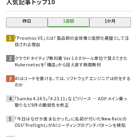
人気記事トップ10
昨日
1週間
1か月
「Proxmox VE」とは? 製品群の全体像と仮想化基盤として注
目される理由
クラウドネイティブ教科書 Ver.1.0.0――ツール単位で覚えてきた
Kubernetesを「構造」から捉え直す無償教材
AIはコードを書ける。では、ソフトウェアエンジニアは何をする
のか
「Samba 4.24.5」「4.23.11」などリリース ─ ADドメイン乗っ
取りなど6件の脆弱性を修正
「今日はなぜか進まなかった」に名前が付いた――New Relicの
OSS「Preflight」がAIコーディングのアンチパターンを検知