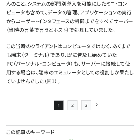
んのこと、システムの部門別導入を可能にしたミニ・コン
ピュータも含めて、データの管理、アプリケーションの実行
からユーザー・インタフェースの制御までをすべてサーバー
（当時の言葉で言うとホスト）で処理していました。
この当時のクライアントはコンピュータではなく、あくまで
も端末（ターミナル）であり、既に普及し始めていた
PC（パーソナル・コンピュータ）も、サーバーに接続して使
用する場合は、端末のエミュレータとしての役割しか果たし
ていませんでした（図1）。
1
2
3
Page
Page
Page
次ページ
ペー
ジ
この記事のキーワード
送