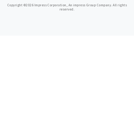
Copyright ©2026 Impress Corporation, An impress Group Company. All rights
reserved.