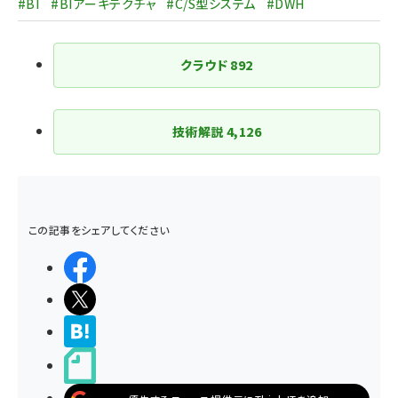
#BI
#BIアーキテクチャ
#C/S型システム
#DWH
り
クラウド
892
技術解説
4,126
この記事をシェアしてください
シェアする
ポストする
>ブクマする
noteで書く