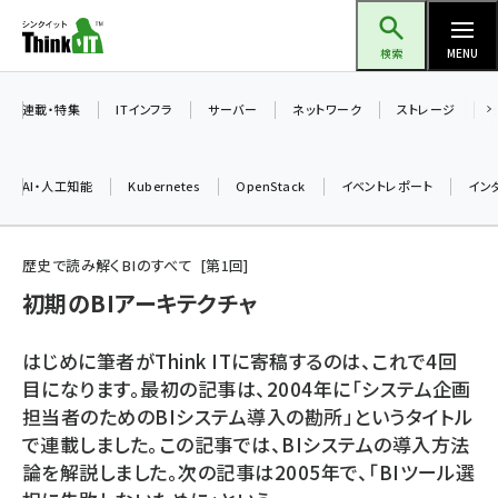
メ
Think IT（シンクイット）
イ
検索
MENU
ン
コ
連載・特集
ITインフラ
サーバー
ネットワーク
ストレージ
ン
テ
AI・人工知能
Kubernetes
OpenStack
イベントレポート
イン
ン
ツ
ai (2486)
に
歴史で読み解くBIのすべて
第
1
回
加藤銘のチーム貢献～仲間と築いた勝利の絆～ (2308)
移
初期のBIアーキテクチャ
動
iot女子会 (2273)
はじめに筆者がThink ITに寄稿するのは、これで4回
北海道をのんびり旅する晴山佳須夫のヒント集！ (2025)
目になります。最初の記事は、2004年に「システム企画
担当者のためのBIシステム導入の勘所」というタイトル
drupal (1947)
で連載しました。この記事では、BIシステムの導入方法
genai (1477)
論を解説しました。次の記事は2005年で、「BIツール選
abc123 (1352)