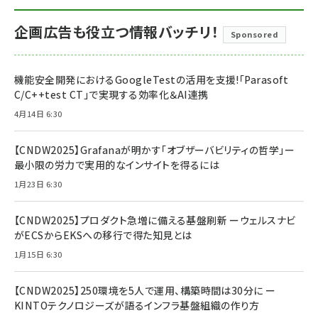
企画広告も役立つ情報バッチリ！
Sponsored
機能安全開発におけるGoogleTestの活用を支援!「Parasoft
C/C++test CT」で実現する効率化＆AI連携
4月14日 6:30
【CNDW2025】Grafanaが明かす「オブザーバビリティの哲学」ー
最小限の労力で実用的なインサイトを得るには
1月23日 6:30
【CNDW2025】プロダクト急増に備える基盤刷新 ーウェルスナビ
がECSからEKSへの移行で得た知見とは
1月15日 6:30
【CNDW2025】250環境を5人で運用、構築時間は30分に ー
KINTOテクノロジーズが語るインフラ基盤組織の作り方