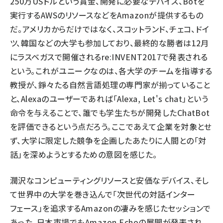
250万USドルという賞金、開発に必要なデバイス、Botを
実行するAWSのリソースなどをAmazonが提供するもの
だ。アメリカからだけではなく、スコットランド、チェコ、ドイ
ツ、韓国などの大学も参加しており、最終的な勝者は12月
にラスベガスで開催されるre:INVENT2017で発表される
という。これがユニークなのは、各大学のチームを指導する
教授が、錚々たる自然言語処理の専門家が揃っていること
と、Alexaのユーザーであれば「Alexa, Let's chat」という
命令を与えることで、誰でも学生たちが開発したChatBot
を評価できるという点だろう。ここであえて企業を対象とせ
ず、大学に限定した競争を企画したあたりに人間との「対
話」を深めようとするための意図を感じた。
潤沢なコンピューティングリソースと安価なデバイス、そし
て世界中の大学を巻き込んで「次世代の対話インター
フェース」を追求するAmazonの凄みを感じたセッションで
あった。日本市場でもAmazon Echoの展開が発表され、