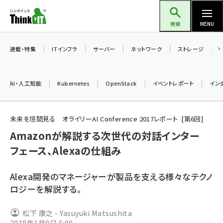
メ
Think IT（シンクイット）
イ
検索
MENU
ン
コ
連載・特集
ITインフラ
サーバー
ネットワーク
ストレージ
ン
テ
AI・人工知能
Kubernetes
OpenStack
イベントレポート
イン
ン
ツ
ai (2475)
に
未来を垣間見る オライリーAI Conference 2017レポート
第
6
回
加藤銘のチーム貢献～仲間と築いた勝利の絆～ (2297)
移
Amazonが解説する次世代の対話インター
動
フェース、Alexaの仕組み
iot女子会 (2248)
北海道をのんびり旅する晴山佳須夫のヒント集！ (2008)
Alexa開発のマネージャーが製品を支える様々なテクノ
drupal (1929)
ロジーを解説する。
genai (1468)
松下 康之 - Yasuyuki Matsushita
abc123 (1341)