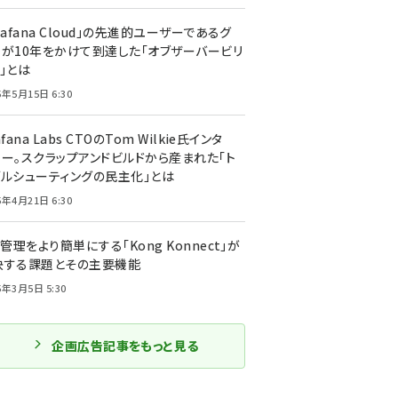
rafana Cloud」の先進的ユーザーであるグ
ーが10年をかけて到達した「オブザーバービリ
」とは
5年5月15日 6:30
afana Labs CTOのTom Wilkie氏インタ
ュー。スクラップアンドビルドから産まれた「ト
ブルシューティングの民主化」とは
5年4月21日 6:30
I管理をより簡単にする「Kong Konnect」が
決する課題とその主要機能
5年3月5日 5:30
企画広告記事をもっと見る