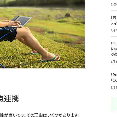
6:00
【若
テ
8月6
「
――
グ
8月6
「R
「C
8月5
点連携
相性が良いです。その理由はいくつかあります。