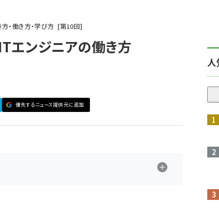
き方・働き方・学び方
第
10
回
ITエンジニアの働き方
人
優先するニュース提供元に追加