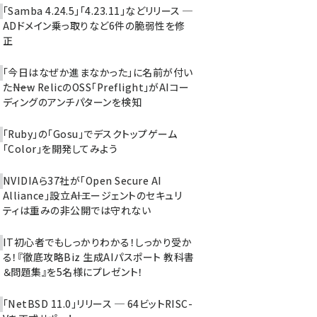
「Samba 4.24.5」「4.23.11」などリリース ─
ADドメイン乗っ取りなど6件の脆弱性を修
正
「今日はなぜか進まなかった」に名前が付い
た――New RelicのOSS「Preflight」がAIコー
ディングのアンチパターンを検知
「Ruby」の「Gosu」でデスクトップゲーム
「Color」を開発してみよう
NVIDIAら37社が「Open Secure AI
Alliance」設立――AIエージェントのセキュリ
ティは重みの非公開では守れない
IT初心者でもしっかりわかる！しっかり受か
る！『徹底攻略Biz 生成AIパスポート 教科書
＆問題集』を5名様にプレゼント！
「NetBSD 11.0」リリース ─ 64ビットRISC-