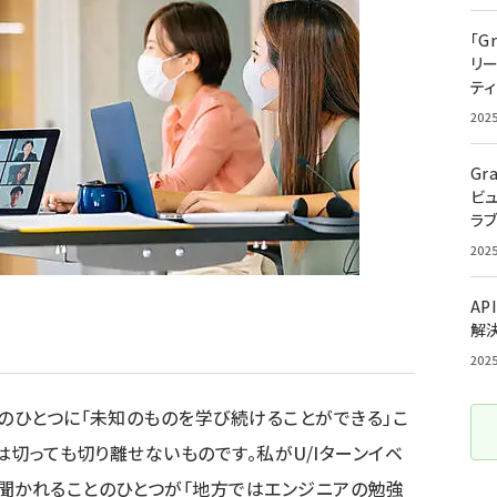
「G
リ
ティ
202
Gr
ビ
ラ
202
AP
解
202
ルのひとつに「未知のものを学び続けることができる」こ
」は切っても切り離せないものです。私がU/Iターンイベ
聞かれることのひとつが「地方ではエンジニアの勉強