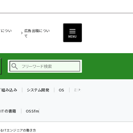
ITについ
広告出稿につい
て
MENU
T／組み込み
システム開発
OS
ミドルウェア
データベース
ai (2486)
加藤銘のチーム貢献～
k ITの書籍
OSSfm
仲間と築いた勝利の絆～
(2308)
iot女子会 (2273)
るITエンジニアの働き方