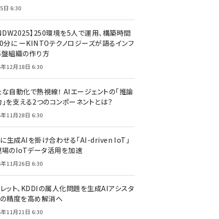
5日 6:30
NDW2025】250環境を5人で運用、構築時間
0分に ーKINTOテクノロジーズが語るインフ
基盤組織の作り方
5年12月18日 6:30
たな自動化で熱視線！ AIエージェントの「推論
力」を支える2つのコンポーネントとは？
5年11月28日 6:30
Tに生成AIを掛け合わせる「AI-driven IoT」
現場のIoTデータ活用を加速
5年11月26日 6:30
レット、KDDIの属人化問題を生成AIアシスタ
トの精度を高め解消へ
5年11月21日 6:30