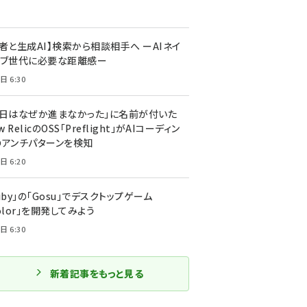
者と生成AI】検索から相談相手へ ーAIネイ
ィブ世代に必要な距離感ー
日 6:30
今日はなぜか進まなかった」に名前が付いた
New RelicのOSS「Preflight」がAIコーディン
のアンチパターンを検知
日 6:20
uby」の「Gosu」でデスクトップゲーム
olor」を開発してみよう
日 6:30
新着記事をもっと見る