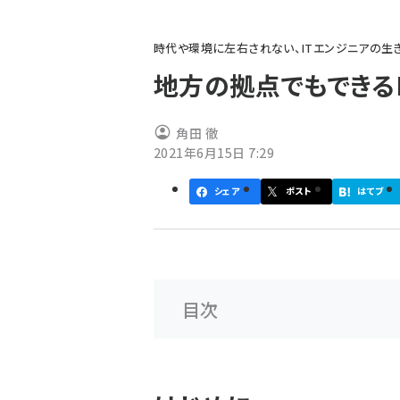
パ
時代や環境に左右されない、ITエンジニアの生
ン
地方の拠点でもできる
く
ず
角田 徹
2021年6月15日 7:29
シェア
ポスト
はてブ
目次