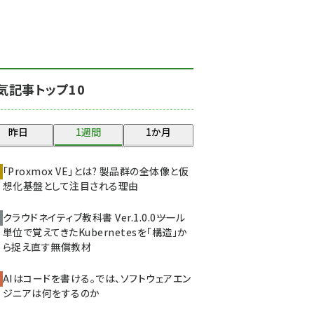
北海道をのんびり旅する
晴山佳須夫のヒント集！
(2025)
drupal (1947)
気記事トップ10
genai (1477)
abc123 (1352)
昨日
1週間
1か月
ai crunch (1348)
「Proxmox VE」とは? 製品群の全体像と仮
想化基盤として注目される理由
クラウドネイティブ教科書 Ver.1.0.0――ツール
単位で覚えてきたKubernetesを「構造」か
ら捉え直す無償教材
AIはコードを書ける。では、ソフトウェアエン
ジニアは何をするのか