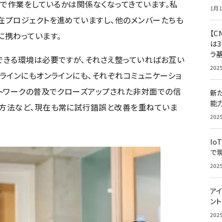
こで作業をしているかは関係なくなってきています。私
1月1
在プロジェクトを進めていますし、他のメンバーたちも
【C
に携わっています。
は3
ラ
できる環境は必要ですが、それさえ整っていればお互い
202
ラインにもオンラインにも、それぞれコミュニケーショ
トワークの普及でクローズアップされた非対面での信
新
能
方法など、現在も常に試行錯誤と改善を重ねていま
202
Io
で
202
アイ
ン
202