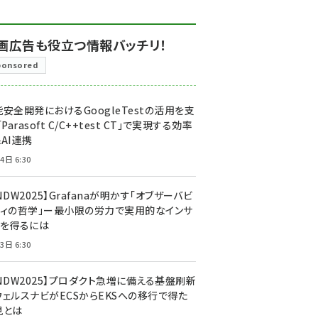
画広告も役立つ情報バッチリ！
ponsored
安全開発におけるGoogleTestの活用を支
「Parasoft C/C++test CT」で実現する効率
AI連携
4日 6:30
NDW2025】Grafanaが明かす「オブザーバビ
ティの哲学」ー最小限の労力で実用的なインサ
トを得るには
3日 6:30
CNDW2025】プロダクト急増に備える基盤刷新
ウェルスナビがECSからEKSへの移行で得た
見とは