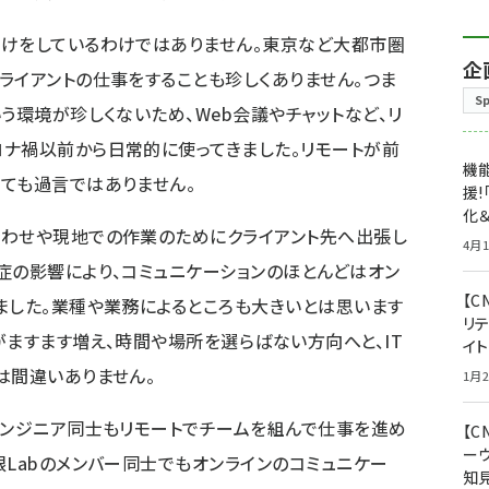
だけをしているわけではありません。東京など大都市圏
企
ライアントの仕事をすることも珍しくありません。つま
S
う環境が珍しくないため、Web会議やチャットなど、リ
ナ禍以前から日常的に使ってきました。リモートが前
機能
ても過言ではありません。
援!
化＆
合わせや現地での作業のためにクライアント先へ出張し
4月1
症の影響により、コミュニケーションのほとんどはオン
【C
ました。業種や業務によるところも大きいとは思います
リ
がますます増え、時間や場所を選らばない方向へと、IT
イ
は間違いありません。
1月2
エンジニア同士もリモートでチームを組んで仕事を進め
【
ー
根Labのメンバー同士でもオンラインのコミュニケー
知