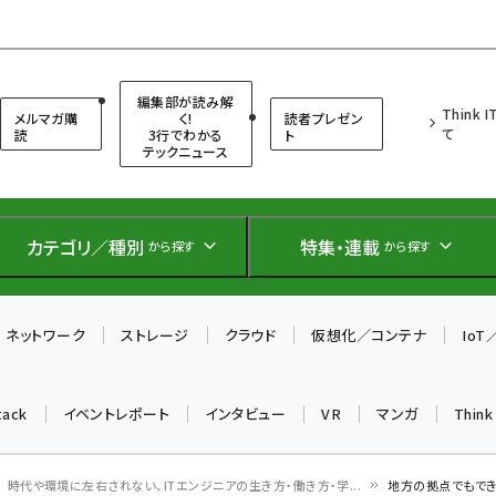
（シンクイット）
編集部が読み解
Think 
メルマガ購
く!
読者プレゼン
て
読
3行でわかる
ト
テックニュース
カテゴリ／種別
特集・連載
から探す
から探す
ネットワーク
ストレージ
クラウド
仮想化／コンテナ
Io
tack
イベントレポート
インタビュー
VR
マンガ
Thin
時代や環境に左右されない、ITエンジニアの生き方・働き方・学...
地方の拠点でもでき