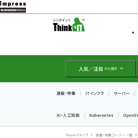
メ
イ
ソフト開発
Think IT
ン
企業IT
コ
製品導入
ン
Web担当者
EC担当者
テ
IoT・AI
ン
DCクラウド
人気／注目
から探す
研究・調査
ツ
エネルギー
に
ドローン
移
連載・特集
ITインフラ
サーバー
教育講座
動
AI・人工知能
Kubernetes
OpenS
Think ITトップ
連載・特集コーナー一覧