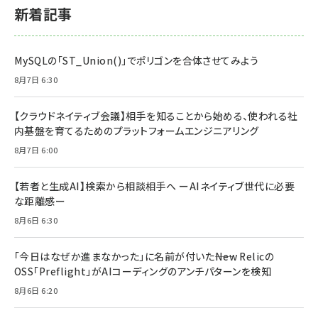
新着記事
MySQLの「ST_Union()」でポリゴンを合体させてみよう
8月7日 6:30
【クラウドネイティブ会議】相手を知ることから始める、使われる社
内基盤を育てるためのプラットフォームエンジニアリング
8月7日 6:00
【若者と生成AI】検索から相談相手へ ーAIネイティブ世代に必要
な距離感ー
8月6日 6:30
「今日はなぜか進まなかった」に名前が付いた――New Relicの
OSS「Preflight」がAIコーディングのアンチパターンを検知
8月6日 6:20