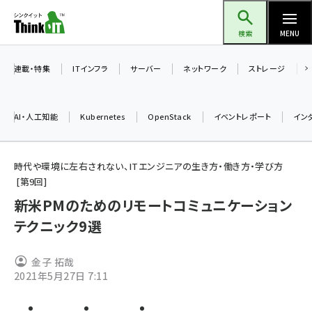
メ
Think IT（シンクイット）
イ
検索
MENU
ン
コ
連載・特集
ITインフラ
サーバー
ネットワーク
ストレージ
ン
テ
AI・人工知能
Kubernetes
OpenStack
イベントレポート
イン
ン
ツ
ai (2497)
に
時代や環境に左右されない、ITエンジニアの生き方・働き方・学び方
第
9
回
加藤銘のチーム貢献～仲間と築いた勝利の絆～ (2315)
移
新米PMのためのリモートコミュニケーション
動
iot女子会 (2281)
テクニック9選
北海道をのんびり旅する晴山佳須夫のヒント集！ (2037)
drupal (1956)
金子 拓哉
2021年5月27日 7:11
genai (1484)
abc123 (1360)