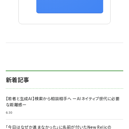
新着記事
【若者と生成AI】検索から相談相手へ ーAIネイティブ世代に必要
な距離感ー
6:30
「今日はなぜか進まなかった」に名前が付いた――New Relicの