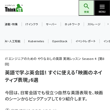
メ
Think IT（シンクイット）
イ
検索
MENU
ン
コ
連載・特集
ITインフラ
サーバー
ネットワーク
ストレージ
ン
テ
AI・人工知能
Kubernetes
OpenStack
イベントレポート
イン
ン
ツ
ai (2470)
に
ITエンジニアのための やりなおしの英語 実践レッスン Season 4
第
8
回
加藤銘のチーム貢献～仲間と築いた勝利の絆～ (2287)
移
英語で学ぶ英会話! すぐに使える「映画のネイ
動
iot女子会 (2243)
ティブ表現」6選
北海道をのんびり旅する晴山佳須夫のヒント集！ (2000)
drupal (1921)
今回は、日常会話でも役立つ自然な英語表現を、映画
のシーンからピックアップして6つ紹介します。
genai (1464)
ai crunch (1336)