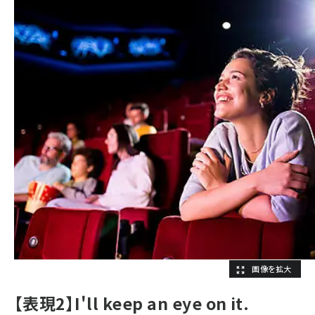
【表現2】I'll keep an eye on it.