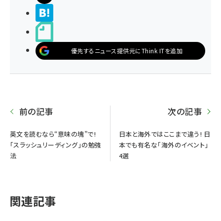
>ブクマする
noteで書く
優先するニュース提供元にThink ITを追加
前の記事
次の記事
英文を読むなら“意味の塊”で!
日本と海外ではここまで違う! 日
「スラッシュリーディング」の勉強
本でも有名な「海外のイベント」
法
4選
関連記事