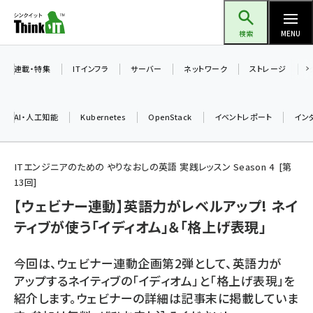
メ
Think IT（シンクイット）
イ
検索
MENU
ン
コ
連載・特集
ITインフラ
サーバー
ネットワーク
ストレージ
ン
テ
AI・人工知能
Kubernetes
OpenStack
イベントレポート
イン
ン
ツ
ai (2504)
に
ITエンジニアのための やりなおしの英語 実践レッスン Season 4
第
13
回
加藤銘のチーム貢献～仲間と築いた勝利の絆～ (2325)
移
【ウェビナー連動】英語力がレベルアップ! ネイ
動
iot女子会 (2290)
ティブが使う「イディオム」＆「格上げ表現」
北海道をのんびり旅する晴山佳須夫のヒント集！ (2047)
drupal (1963)
今回は、ウェビナー連動企画第2弾として、英語力が
アップするネイティブの「イディオム」と「格上げ表現」を
genai (1492)
紹介します。ウェビナーの詳細は記事末に掲載していま
abc123 (1367)