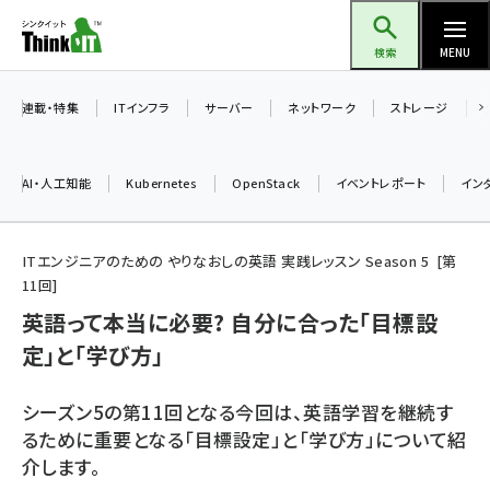
メ
Think IT（シンクイット）
イ
検索
MENU
ン
コ
連載・特集
ITインフラ
サーバー
ネットワーク
ストレージ
ン
テ
AI・人工知能
Kubernetes
OpenStack
イベントレポート
イン
ン
ツ
ai (2475)
に
ITエンジニアのための やりなおしの英語 実践レッスン Season 5
第
11
回
加藤銘のチーム貢献～仲間と築いた勝利の絆～ (2297)
移
英語って本当に必要? 自分に合った「目標設
動
iot女子会 (2248)
定」と「学び方」
北海道をのんびり旅する晴山佳須夫のヒント集！ (2008)
drupal (1929)
シーズン5の第11回となる今回は、英語学習を継続す
るために重要となる「目標設定」と「学び方」について紹
genai (1468)
介します。
abc123 (1341)