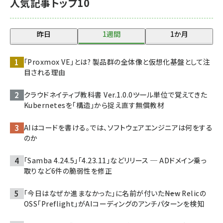
人気記事トップ10
昨日
1週間
1か月
「Proxmox VE」とは? 製品群の全体像と仮想化基盤として注
目される理由
クラウドネイティブ教科書 Ver.1.0.0――ツール単位で覚えてきた
Kubernetesを「構造」から捉え直す無償教材
AIはコードを書ける。では、ソフトウェアエンジニアは何をする
のか
「Samba 4.24.5」「4.23.11」などリリース ─ ADドメイン乗っ
取りなど6件の脆弱性を修正
「今日はなぜか進まなかった」に名前が付いた――New Relicの
OSS「Preflight」がAIコーディングのアンチパターンを検知