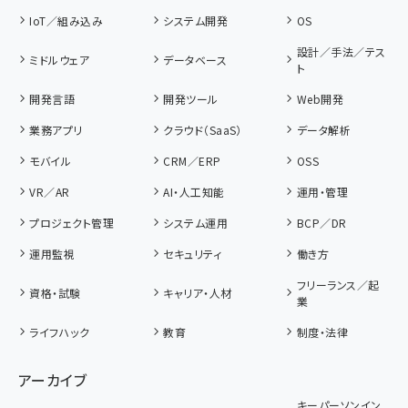
IoT／組み込み
システム開発
OS
設計／手法／テス
ミドルウェア
データベース
ト
開発言語
開発ツール
Web開発
業務アプリ
クラウド（SaaS）
データ解析
モバイル
CRM／ERP
OSS
VR／AR
AI・人工知能
運用・管理
プロジェクト管理
システム運用
BCP／DR
運用監視
セキュリティ
働き方
フリーランス／起
資格・試験
キャリア・人材
業
ライフハック
教育
制度・法律
アーカイブ
キーパーソンイン