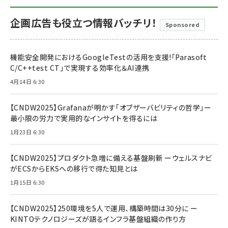
企画広告も役立つ情報バッチリ！
Sponsored
機能安全開発におけるGoogleTestの活用を支援!「Parasoft
C/C++test CT」で実現する効率化＆AI連携
4月14日 6:30
【CNDW2025】Grafanaが明かす「オブザーバビリティの哲学」ー
最小限の労力で実用的なインサイトを得るには
1月23日 6:30
【CNDW2025】プロダクト急増に備える基盤刷新 ーウェルスナビ
がECSからEKSへの移行で得た知見とは
1月15日 6:30
【CNDW2025】250環境を5人で運用、構築時間は30分に ー
KINTOテクノロジーズが語るインフラ基盤組織の作り方