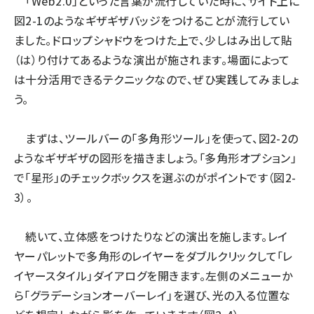
「Web2.0」といった言葉が流行していた時に、サイト上に
図2-1のようなギザギザバッジをつけることが流行してい
ai crunch (1363)
ました。ドロップシャドウをつけた上で、少しはみ出して貼
（は）り付けてあるような演出が施されます。場面によって
は十分活用できるテクニックなので、ぜひ実践してみましょ
う。
まずは、ツールバーの「多角形ツール」を使って、図2-2の
ようなギザギザの図形を描きましょう。「多角形オプション」
で「星形」のチェックボックスを選ぶのがポイントです（図2-
3）。
続いて、立体感をつけたりなどの演出を施します。レイ
ヤーパレットで多角形のレイヤーをダブルクリックして「レ
イヤースタイル」ダイアログを開きます。左側のメニューか
ら「グラデーションオーバーレイ」を選び、光の入る位置な