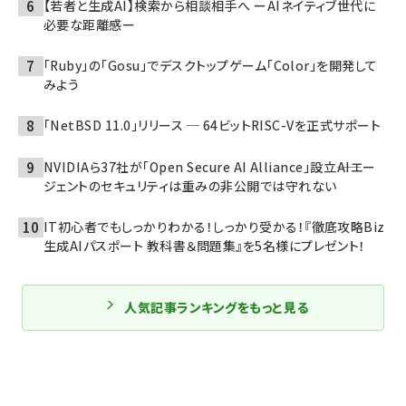
【若者と生成AI】検索から相談相手へ ーAIネイティブ世代に
必要な距離感ー
「Ruby」の「Gosu」でデスクトップゲーム「Color」を開発して
みよう
「NetBSD 11.0」リリース ─ 64ビットRISC-Vを正式サポート
NVIDIAら37社が「Open Secure AI Alliance」設立――AIエー
ジェントのセキュリティは重みの非公開では守れない
IT初心者でもしっかりわかる！しっかり受かる！『徹底攻略Biz
生成AIパスポート 教科書＆問題集』を5名様にプレゼント！
人気記事ランキングをもっと見る