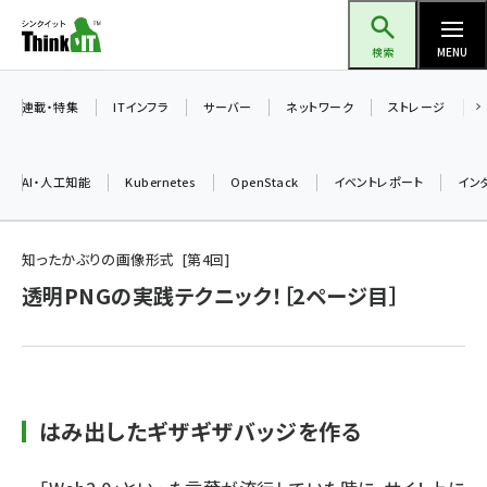
メ
Think IT（シンクイット）
イ
検索
MENU
ン
コ
連載・特集
ITインフラ
サーバー
ネットワーク
ストレージ
ン
テ
AI・人工知能
Kubernetes
OpenStack
イベントレポート
イン
ン
ツ
ai (2504)
に
知ったかぶりの画像形式
第
4
回
加藤銘のチーム貢献～仲間と築いた勝利の絆～ (2325)
移
透明PNGの実践テクニック！［2ページ目］
動
iot女子会 (2290)
北海道をのんびり旅する晴山佳須夫のヒント集！ (2047)
drupal (1963)
はみ出したギザギザバッジを作る
genai (1492)
abc123 (1367)