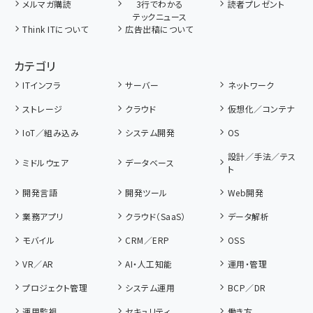
メルマガ購読
3行でわかる
読者プレゼント
テックニュース
Think ITについて
広告出稿について
カテゴリ
ITインフラ
サーバー
ネットワーク
ストレージ
クラウド
仮想化／コンテナ
IoT／組み込み
システム開発
OS
設計／手法／テス
ミドルウェア
データベース
ト
開発言語
開発ツール
Web開発
業務アプリ
クラウド（SaaS）
データ解析
モバイル
CRM／ERP
OSS
VR／AR
AI・人工知能
運用・管理
プロジェクト管理
システム運用
BCP／DR
運用監視
セキュリティ
働き方