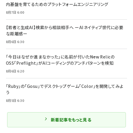
内基盤を育てるためのプラットフォームエンジニアリング
8月7日 6:00
【若者と生成AI】検索から相談相手へ ーAIネイティブ世代に必要
な距離感ー
8月6日 6:30
「今日はなぜか進まなかった」に名前が付いた――New Relicの
OSS「Preflight」がAIコーディングのアンチパターンを検知
8月6日 6:20
「Ruby」の「Gosu」でデスクトップゲーム「Color」を開発してみよ
う
8月5日 6:30
新着記事をもっと見る