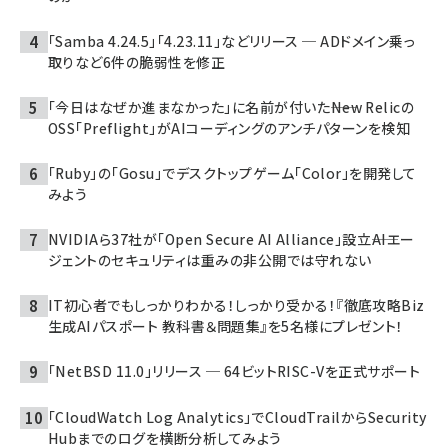
「Samba 4.24.5」「4.23.11」などリリース ─ ADドメイン乗っ
取りなど6件の脆弱性を修正
「今日はなぜか進まなかった」に名前が付いた――New Relicの
OSS「Preflight」がAIコーディングのアンチパターンを検知
「Ruby」の「Gosu」でデスクトップゲーム「Color」を開発して
みよう
NVIDIAら37社が「Open Secure AI Alliance」設立――AIエー
ジェントのセキュリティは重みの非公開では守れない
IT初心者でもしっかりわかる！しっかり受かる！『徹底攻略Biz
生成AIパスポート 教科書＆問題集』を5名様にプレゼント！
「NetBSD 11.0」リリース ─ 64ビットRISC-Vを正式サポート
「CloudWatch Log Analytics」でCloudTrailからSecurity
Hubまでのログを横断分析してみよう