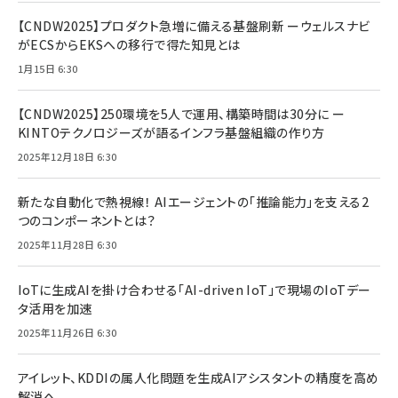
【CNDW2025】プロダクト急増に備える基盤刷新 ーウェルスナビ
がECSからEKSへの移行で得た知見とは
1月15日 6:30
【CNDW2025】250環境を5人で運用、構築時間は30分に ー
KINTOテクノロジーズが語るインフラ基盤組織の作り方
2025年12月18日 6:30
新たな自動化で熱視線！ AIエージェントの「推論能力」を支える2
つのコンポーネントとは？
2025年11月28日 6:30
IoTに生成AIを掛け合わせる「AI-driven IoT」で現場のIoTデー
タ活用を加速
2025年11月26日 6:30
アイレット、KDDIの属人化問題を生成AIアシスタントの精度を高め
解消へ