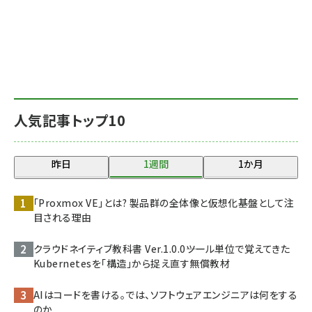
人気記事トップ10
昨日
1週間
1か月
「Proxmox VE」とは? 製品群の全体像と仮想化基盤として注
目される理由
クラウドネイティブ教科書 Ver.1.0.0――ツール単位で覚えてきた
Kubernetesを「構造」から捉え直す無償教材
AIはコードを書ける。では、ソフトウェアエンジニアは何をする
のか