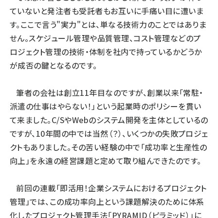
ていないと発注者も受託者もお互いに手痛い目に遭いま
す。ここで言う"実力"とは、単なる技術力のことではありま
せん。スケジュール管理や品質管理、コスト管理などのプ
ロジェクト管理の技術・体制を社内で持っているかどうか
が成否の鍵となるのです。
筆者の会社は創立11年目なのですが、創業以来「常駐・
派遣の仕事はやらない！」という起業時のポリシーを貫い
て来ました。C/SやWebのシステム開発を主体としているの
ですが、10年間の中では当然（？）、いくつかの失敗プロジェ
クトもありました。その苦い経験の中で「成功率と生産性の
向上」を永遠の経営課題と定めて取り組んできたのです。
前回の連載「
即活用！企業システムにおけるプロジェクト
管理
」では、この成功率向上という課題解決のために体系
化したプロジェクト管理手法「PYRAMID（ピラミッド）」に