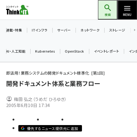
メ
Think IT（シンクイット）
イ
検索
MENU
ン
コ
連載・特集
ITインフラ
サーバー
ネットワーク
ストレージ
ン
テ
AI・人工知能
Kubernetes
OpenStack
イベントレポート
イン
ン
ツ
ai (2493)
に
即活用！業務システムの開発ドキュメント標準化
第
1
回
加藤銘のチーム貢献～仲間と築いた勝利の絆～ (2314)
移
開発ドキュメント体系と業務フロー
動
iot女子会 (2279)
梅田 弘之（うめだ ひろゆき）
北海道をのんびり旅する晴山佳須夫のヒント集！ (2034)
2005年6月10日 17:34
drupal (1955)
genai (1483)
優先するニュース提供元に追加
abc123 (1358)