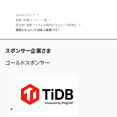
Think ITトップ
連載・特集コーナー一覧
パ
即活用！業務システムの開発ドキュメント標準化
開発ドキュメント体系と業務フロー
ン
く
ず
スポンサー企業さま
ゴールドスポンサー