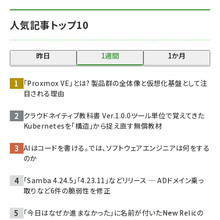
人気記事トップ10
昨日
1週間
1か月
「Proxmox VE」とは? 製品群の全体像と仮想化基盤として注
目される理由
クラウドネイティブ教科書 Ver.1.0.0――ツール単位で覚えてきた
Kubernetesを「構造」から捉え直す無償教材
AIはコードを書ける。では、ソフトウェアエンジニアは何をする
のか
「Samba 4.24.5」「4.23.11」などリリース ─ ADドメイン乗っ
取りなど6件の脆弱性を修正
「今日はなぜか進まなかった」に名前が付いた――New Relicの