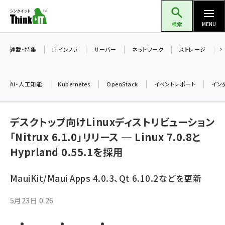
メ
Think IT（シンクイット）
イ
検索
MENU
ン
コ
連載・特集
ITインフラ
サーバー
ネットワーク
ストレージ
ン
テ
AI・人工知能
Kubernetes
OpenStack
イベントレポート
イン
ン
ツ
ai (2508)
に
デスクトップ向けLinuxディストリビューション
加藤銘のチーム貢献～仲間と築いた勝利の絆～ (2329)
移
「Nitrux 6.1.0」リリース ─ Linux 7.0.8と
動
Hyprland 0.55.1を採用
iot女子会 (2295)
北海道をのんびり旅する晴山佳須夫のヒント集！ (2050)
MauiKit/Maui Apps 4.0.3、Qt 6.10.2などを更新
drupal (1966)
5月23日 0:26
genai (1494)
abc123 (1371)