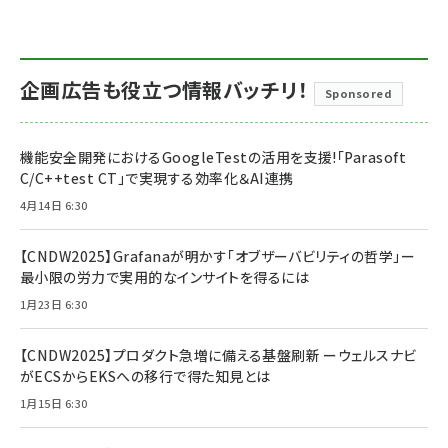
企画広告も役立つ情報バッチリ！
Sponsored
機能安全開発におけるGoogleTestの活用を支援!「Parasoft
C/C++test CT」で実現する効率化＆AI連携
4月14日 6:30
【CNDW2025】Grafanaが明かす「オブザーバビリティの哲学」ー
最小限の労力で実用的なインサイトを得るには
1月23日 6:30
【CNDW2025】プロダクト急増に備える基盤刷新 ーウェルスナビ
がECSからEKSへの移行で得た知見とは
1月15日 6:30