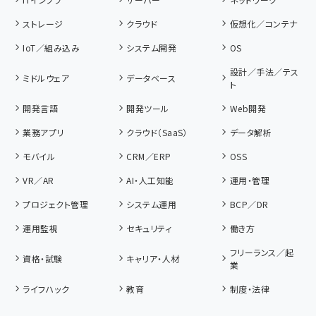
ストレージ
クラウド
仮想化／コンテナ
IoT／組み込み
システム開発
OS
設計／手法／テス
ミドルウェア
データベース
ト
開発言語
開発ツール
Web開発
業務アプリ
クラウド（SaaS）
データ解析
モバイル
CRM／ERP
OSS
VR／AR
AI・人工知能
運用・管理
プロジェクト管理
システム運用
BCP／DR
運用監視
セキュリティ
働き方
フリーランス／起
資格・試験
キャリア・人材
業
ライフハック
教育
制度・法律