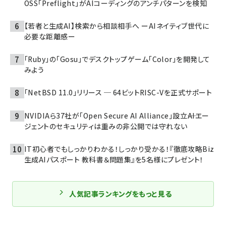
OSS「Preflight」がAIコーディングのアンチパターンを検知
【若者と生成AI】検索から相談相手へ ーAIネイティブ世代に
必要な距離感ー
「Ruby」の「Gosu」でデスクトップゲーム「Color」を開発して
みよう
「NetBSD 11.0」リリース ─ 64ビットRISC-Vを正式サポート
NVIDIAら37社が「Open Secure AI Alliance」設立――AIエー
ジェントのセキュリティは重みの非公開では守れない
IT初心者でもしっかりわかる！しっかり受かる！『徹底攻略Biz
生成AIパスポート 教科書＆問題集』を5名様にプレゼント！
人気記事ランキングをもっと見る