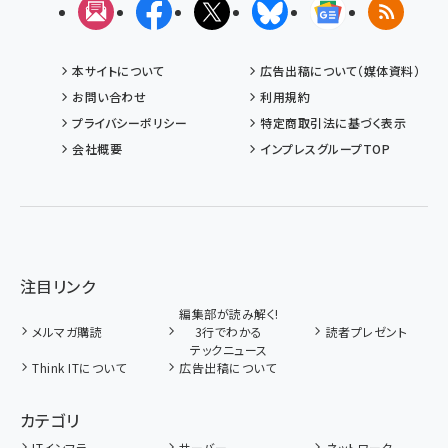
メルマガ
Facebook
X(エックス)
Bluesky
Googleニュ
RSS
本サイトについて
広告出稿について（媒体資料）
お問い合わせ
利用規約
プライバシーポリシー
特定商取引法に基づく表示
会社概要
インプレスグループTOP
注目リンク
編集部が読み解く!
メルマガ購読
3行でわかる
読者プレゼント
テックニュース
Think ITについて
広告出稿について
カテゴリ
ITインフラ
サーバー
ネットワーク