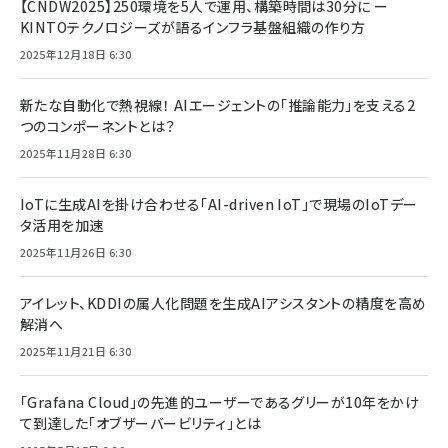
【CNDW2025】250環境を5人で運用、構築時間は30分に ー
KINTOテクノロジーズが語るインフラ基盤組織の作り方
2025年12月18日 6:30
新たな自動化で熱視線！ AIエージェントの「推論能力」を支える2
つのコンポーネントとは？
2025年11月28日 6:30
IoTに生成AIを掛け合わせる「AI-driven IoT」で現場のIoTデー
タ活用を加速
2025年11月26日 6:30
アイレット、KDDIの属人化問題を生成AIアシスタントの精度を高め
解消へ
2025年11月21日 6:30
「Grafana Cloud」の先進的ユーザーであるグリーが10年をかけ
て到達した「オブザーバービリティ」とは