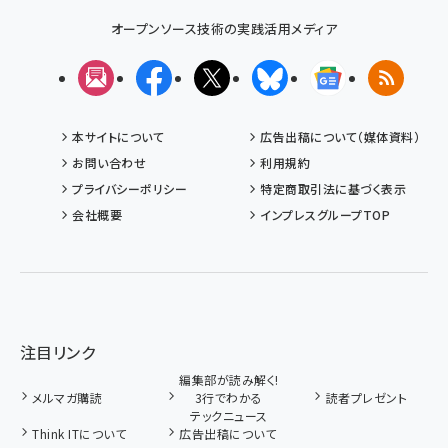
オープンソース技術の実践活用メディア
メルマガ
Facebook
X(エックス)
Bluesky
Googleニュ
RSS
本サイトについて
広告出稿について（媒体資料）
お問い合わせ
利用規約
プライバシーポリシー
特定商取引法に基づく表示
会社概要
インプレスグループTOP
注目リンク
編集部が読み解く!
メルマガ購読
3行でわかる
読者プレゼント
テックニュース
Think ITについて
広告出稿について