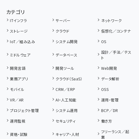
カテゴリ
ITインフラ
サーバー
ネットワーク
ストレージ
クラウド
仮想化／コンテナ
IoT／組み込み
システム開発
OS
設計／手法／テス
ミドルウェア
データベース
ト
開発言語
開発ツール
Web開発
業務アプリ
クラウド（SaaS）
データ解析
モバイル
CRM／ERP
OSS
VR／AR
AI・人工知能
運用・管理
プロジェクト管理
システム運用
BCP／DR
運用監視
セキュリティ
働き方
フリーランス／起
資格・試験
キャリア・人材
業