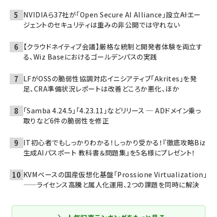
NVIDIAら37社が「Open Secure AI Alliance」設立――AIエー
ジェントのセキュリティは重みの非公開では守れない
【クラウドネイティブ会議】厳格な統制と開発者体験を両立す
る、Wiz Baseにおけるゴールデンパスの実践
LFがOSSの脆弱性協調対応イニシアティブ「Akrites」を発
足、CRA準備状況レポートは改善どころか悪化、ほか
「Samba 4.24.5」「4.23.11」などリリース ─ ADドメイン乗っ
取りなど6件の脆弱性を修正
IT初心者でもしっかりわかる！しっかり受かる！『徹底攻略Biz
生成AIパスポート 教科書＆問題集』を5名様にプレゼント！
KVMベースの国産仮想化基盤「Prossione Virtualization」
——ライセンス高騰と属人化運用、2つの課題を同時に解決