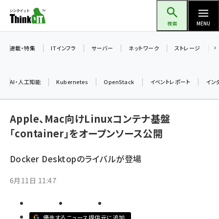
メ
Think IT（シンクイット）
イ
検索
MENU
ン
コ
連載・特集
ITインフラ
サーバー
ネットワーク
ストレージ
ン
テ
AI・人工知能
Kubernetes
OpenStack
イベントレポート
イン
ン
ツ
ai (2475)
に
Apple、Mac向けLinuxコンテナ基盤
加藤銘のチーム貢献～仲間と築いた勝利の絆～ (2297)
移
「container」をオープンソース公開
動
iot女子会 (2248)
Docker Desktopのライバルが登場
北海道をのんびり旅する晴山佳須夫のヒント集！ (2008)
6月11日 11:47
drupal (1929)
genai (1468)
優先するニュース提供元に追加
abc123 (1341)