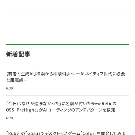
新着記事
【若者と生成AI】検索から相談相手へ ーAIネイティブ世代に必要
な距離感ー
6:30
「今日はなぜか進まなかった」に名前が付いた――New Relicの
OSS「Preflight」がAIコーディングのアンチパターンを検知
6:20
「Ruby」の「Gosu」でデスクトップゲーム「Color」を開発してみよ