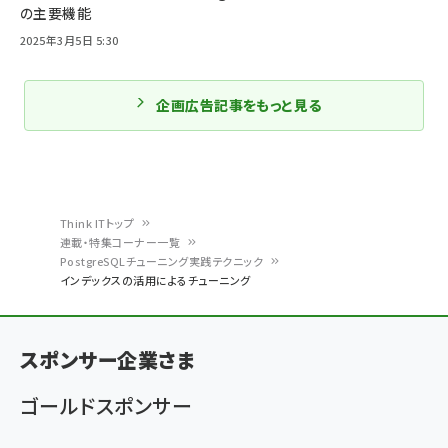
の主要機能
2025年3月5日 5:30
企画広告記事をもっと見る
Think ITトップ
連載・特集コーナー一覧
パ
PostgreSQLチューニング実践テクニック
インデックスの活用によるチューニング
ン
く
ず
スポンサー企業さま
ゴールドスポンサー