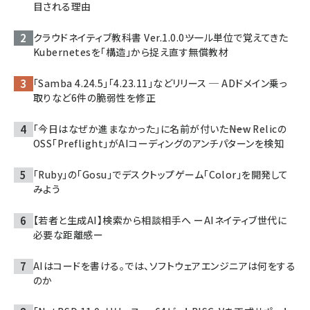
目される理由
クラウドネイティブ教科書 Ver.1.0.0――ツール単位で覚えてきた
Kubernetesを「構造」から捉え直す無償教材
「Samba 4.24.5」「4.23.11」などリリース ─ ADドメイン乗っ
取りなど6件の脆弱性を修正
「今日はなぜか進まなかった」に名前が付いた――New Relicの
OSS「Preflight」がAIコーディングのアンチパターンを検知
「Ruby」の「Gosu」でデスクトップゲーム「Color」を開発して
みよう
【若者と生成AI】検索から相談相手へ ーAIネイティブ世代に
必要な距離感ー
AIはコードを書ける。では、ソフトウェアエンジニアは何をする
のか