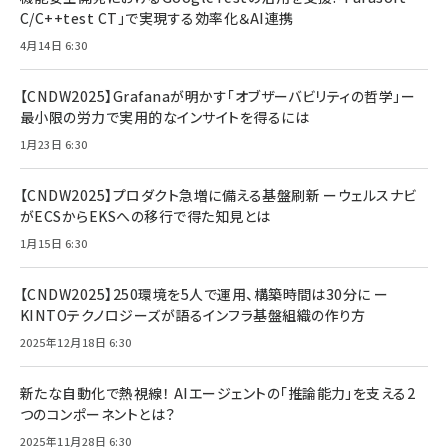
C/C++test CT」で実現する効率化＆AI連携
4月14日 6:30
【CNDW2025】Grafanaが明かす「オブザーバビリティの哲学」ー
最小限の労力で実用的なインサイトを得るには
1月23日 6:30
【CNDW2025】プロダクト急増に備える基盤刷新 ーウェルスナビ
がECSからEKSへの移行で得た知見とは
1月15日 6:30
【CNDW2025】250環境を5人で運用、構築時間は30分に ー
KINTOテクノロジーズが語るインフラ基盤組織の作り方
2025年12月18日 6:30
新たな自動化で熱視線！ AIエージェントの「推論能力」を支える2
つのコンポーネントとは？
2025年11月28日 6:30