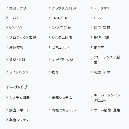
業務アプリ
クラウド（SaaS）
データ解析
モバイル
CRM／ERP
OSS
VR／AR
AI・人工知能
運用・管理
プロジェクト管理
システム運用
BCP／DR
運用監視
セキュリティ
働き方
フリーランス／起
資格・試験
キャリア・人材
業
ライフハック
教育
制度・法律
アーカイブ
キーパーソンイン
システム開発
業務システム
タビュー
調査レポート
情報セキュリティ
サーバ構築・運用
業務システム