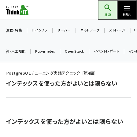
メ
Think IT（シンクイット）
イ
検索
MENU
ン
コ
連載・特集
ITインフラ
サーバー
ネットワーク
ストレージ
ン
テ
AI・人工知能
Kubernetes
OpenStack
イベントレポート
イン
ン
ツ
ai (2513)
に
PostgreSQLチューニング実践テクニック
第
4
回
加藤銘のチーム貢献～仲間と築いた勝利の絆～ (2338)
移
インデックスを使った方がよいとは限らない
動
iot女子会 (2299)
北海道をのんびり旅する晴山佳須夫のヒント集！ (2060)
drupal (1973)
インデックスを使った方がよいとは限らない
genai (1501)
abc123 (1376)