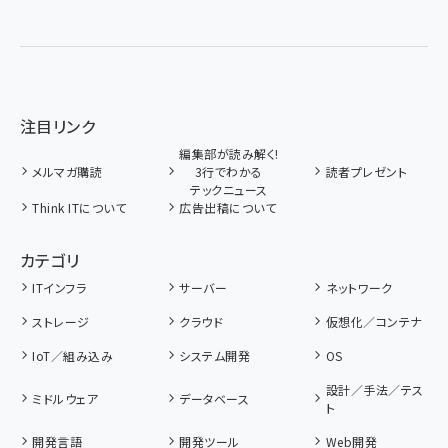
注目リンク
編集部が読み解く!
メルマガ購読
3行でわかる
読者プレゼント
テックニュース
Think ITについて
広告出稿について
カテゴリ
ITインフラ
サーバー
ネットワーク
ストレージ
クラウド
仮想化／コンテナ
IoT／組み込み
システム開発
OS
設計／手法／テス
ミドルウェア
データベース
ト
開発言語
開発ツール
Web開発