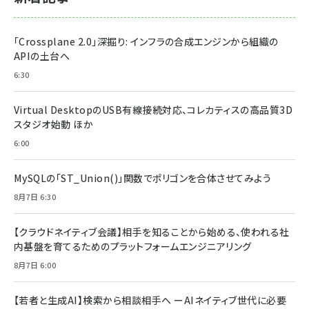
「Crossplane 2.0」深掘り: インフラの合成エンジンから組織の
APIの土台へ
6:30
Virtual DesktopのUSB有線接続対応、コレカティスの高品質3D
スタジオ始動 ほか
6:00
MySQLの「ST_Union()」関数でポリゴンを合体させてみよう
8月7日 6:30
【クラウドネイティブ会議】相手を知ることから始める、使われる社
内基盤を育てるためのプラットフォームエンジニアリング
8月7日 6:00
【若者と生成AI】検索から相談相手へ ーAIネイティブ世代に必要