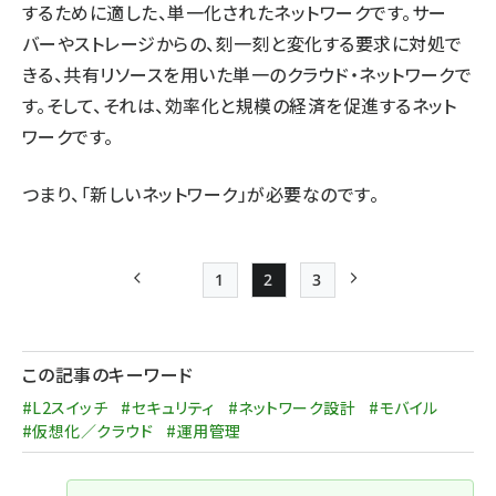
するために適した、単一化されたネットワークです。サー
バーやストレージからの、刻一刻と変化する要求に対処で
きる、共有リソースを用いた単一のクラウド・ネットワークで
す。そして、それは、効率化と規模の経済を促進するネット
ワークです。
つまり、「新しいネットワーク」が必要なのです。
1
2
3
前ページ
Page
Page
Page
次ページ
ペー
ジ
この記事のキーワード
送
#L2スイッチ
#セキュリティ
#ネットワーク設計
#モバイル
り
#仮想化／クラウド
#運用管理