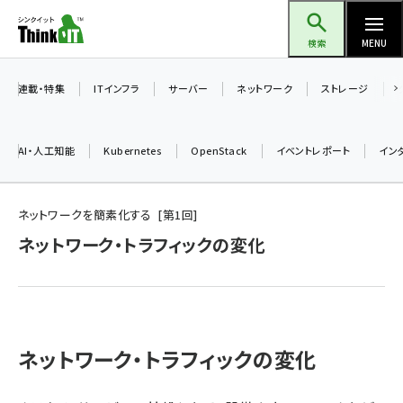
メ
Think IT（シンクイット）
イ
検索
MENU
ン
コ
連載・特集
ITインフラ
サーバー
ネットワーク
ストレージ
ン
テ
AI・人工知能
Kubernetes
OpenStack
イベントレポート
イン
ン
ツ
ai (2475)
に
ネットワークを簡素化する
第
1
回
加藤銘のチーム貢献～仲間と築いた勝利の絆～ (2297)
移
ネットワーク・トラフィックの変化
動
iot女子会 (2248)
北海道をのんびり旅する晴山佳須夫のヒント集！ (2008)
drupal (1929)
ネットワーク・トラフィックの変化
genai (1468)
abc123 (1341)