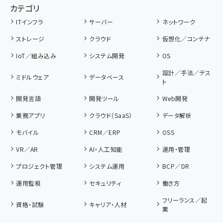
カテゴリ
ITインフラ
サーバー
ネットワーク
ストレージ
クラウド
仮想化／コンテナ
IoT／組み込み
システム開発
OS
設計／手法／テス
ミドルウェア
データベース
ト
開発言語
開発ツール
Web開発
業務アプリ
クラウド（SaaS）
データ解析
モバイル
CRM／ERP
OSS
VR／AR
AI・人工知能
運用・管理
プロジェクト管理
システム運用
BCP／DR
運用監視
セキュリティ
働き方
フリーランス／起
資格・試験
キャリア・人材
業