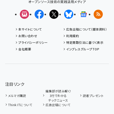
オープンソース技術の実践活用メディア
メルマガ
Facebook
X(エックス)
Bluesky
Googleニュ
RSS
本サイトについて
広告出稿について（媒体資料）
お問い合わせ
利用規約
プライバシーポリシー
特定商取引法に基づく表示
会社概要
インプレスグループTOP
注目リンク
編集部が読み解く!
メルマガ購読
3行でわかる
読者プレゼント
テックニュース
Think ITについて
広告出稿について