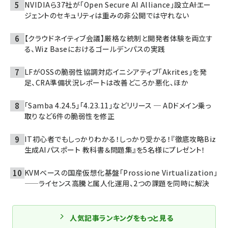
NVIDIAら37社が「Open Secure AI Alliance」設立――AIエー
ジェントのセキュリティは重みの非公開では守れない
【クラウドネイティブ会議】厳格な統制と開発者体験を両立す
る、Wiz Baseにおけるゴールデンパスの実践
LFがOSSの脆弱性協調対応イニシアティブ「Akrites」を発
足、CRA準備状況レポートは改善どころか悪化、ほか
「Samba 4.24.5」「4.23.11」などリリース ─ ADドメイン乗っ
取りなど6件の脆弱性を修正
IT初心者でもしっかりわかる！しっかり受かる！『徹底攻略Biz
生成AIパスポート 教科書＆問題集』を5名様にプレゼント！
KVMベースの国産仮想化基盤「Prossione Virtualization」
——ライセンス高騰と属人化運用、2つの課題を同時に解決
人気記事ランキングをもっと見る