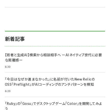
新着記事
【若者と生成AI】検索から相談相手へ ーAIネイティブ世代に必要
な距離感ー
6:30
「今日はなぜか進まなかった」に名前が付いた――New Relicの
OSS「Preflight」がAIコーディングのアンチパターンを検知
6:20
「Ruby」の「Gosu」でデスクトップゲーム「Color」を開発してみよ
う