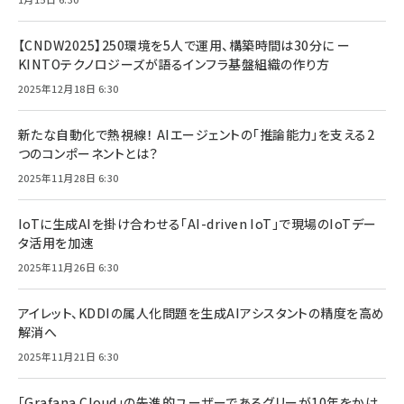
【CNDW2025】250環境を5人で運用、構築時間は30分に ー
KINTOテクノロジーズが語るインフラ基盤組織の作り方
2025年12月18日 6:30
新たな自動化で熱視線！ AIエージェントの「推論能力」を支える2
つのコンポーネントとは？
2025年11月28日 6:30
IoTに生成AIを掛け合わせる「AI-driven IoT」で現場のIoTデー
タ活用を加速
2025年11月26日 6:30
アイレット、KDDIの属人化問題を生成AIアシスタントの精度を高め
解消へ
2025年11月21日 6:30
「Grafana Cloud」の先進的ユーザーであるグリーが10年をかけ