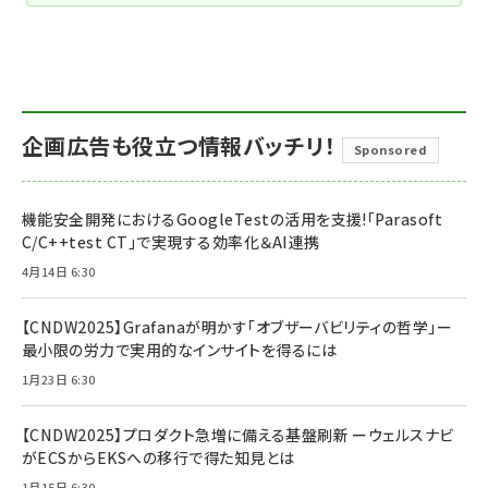
企画広告も役立つ情報バッチリ！
Sponsored
機能安全開発におけるGoogleTestの活用を支援!「Parasoft
C/C++test CT」で実現する効率化＆AI連携
4月14日 6:30
【CNDW2025】Grafanaが明かす「オブザーバビリティの哲学」ー
最小限の労力で実用的なインサイトを得るには
1月23日 6:30
【CNDW2025】プロダクト急増に備える基盤刷新 ーウェルスナビ
がECSからEKSへの移行で得た知見とは
1月15日 6:30