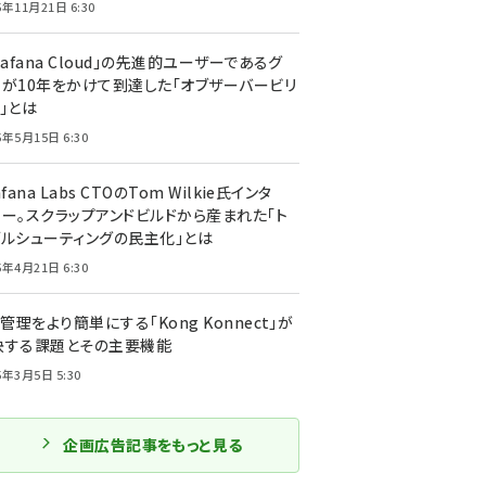
5年11月21日 6:30
rafana Cloud」の先進的ユーザーであるグ
ーが10年をかけて到達した「オブザーバービリ
」とは
5年5月15日 6:30
afana Labs CTOのTom Wilkie氏インタ
ュー。スクラップアンドビルドから産まれた「ト
ブルシューティングの民主化」とは
5年4月21日 6:30
I管理をより簡単にする「Kong Konnect」が
決する課題とその主要機能
5年3月5日 5:30
企画広告記事をもっと見る