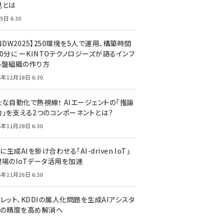
見とは
5日 6:30
NDW2025】250環境を5人で運用、構築時間
0分に ーKINTOテクノロジーズが語るインフ
基盤組織の作り方
5年12月18日 6:30
たな自動化で熱視線！ AIエージェントの「推論
力」を支える2つのコンポーネントとは？
5年11月28日 6:30
Tに生成AIを掛け合わせる「AI-driven IoT」
現場のIoTデータ活用を加速
5年11月26日 6:30
レット、KDDIの属人化問題を生成AIアシスタ
トの精度を高め解消へ