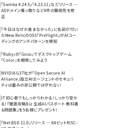
「Samba 4.24.5」「4.23.11」などリリース ─
ADドメイン乗っ取りなど6件の脆弱性を修
正
「今日はなぜか進まなかった」に名前が付い
た――New RelicのOSS「Preflight」がAIコー
ディングのアンチパターンを検知
「Ruby」の「Gosu」でデスクトップゲーム
「Color」を開発してみよう
NVIDIAら37社が「Open Secure AI
Alliance」設立――AIエージェントのセキュリ
ティは重みの非公開では守れない
IT初心者でもしっかりわかる！しっかり受か
る！『徹底攻略Biz 生成AIパスポート 教科書
＆問題集』を5名様にプレゼント！
「NetBSD 11.0」リリース ─ 64ビットRISC-