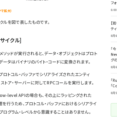
フ
6:00
クで拡大）
サイクルを図で表したものです。
【若
テ
8月6
みサイクル]
「
メソッドが実行されると、データ・オブジェクトはプロト
――
グ
データはバイナリのバイト・コードに変換されます。
8月6
プロトコル・バッファでシリアライズされたエンティ
「R
・ストア・サーバーに対してRPCコールを実行します。
「C
8月5
ow-level APIの場合も、その上にラッピングされた
理を行うため、プロトコル・バッファにおけるシリアライ
プログラム・レベルから意識することはありません。