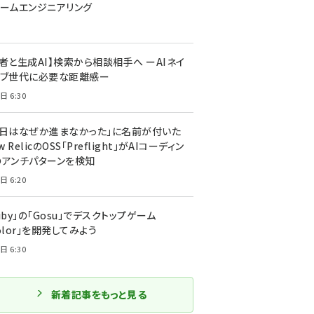
ォームエンジニアリング
者と生成AI】検索から相談相手へ ーAIネイ
ィブ世代に必要な距離感ー
日 6:30
今日はなぜか進まなかった」に名前が付いた
New RelicのOSS「Preflight」がAIコーディン
のアンチパターンを検知
日 6:20
uby」の「Gosu」でデスクトップゲーム
olor」を開発してみよう
日 6:30
新着記事をもっと見る