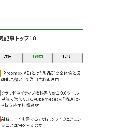
北海道をのんびり旅する
晴山佳須夫のヒント集！
(2025)
drupal (1947)
気記事トップ10
genai (1477)
abc123 (1352)
昨日
1週間
1か月
ai crunch (1348)
「Proxmox VE」とは? 製品群の全体像と仮
想化基盤として注目される理由
クラウドネイティブ教科書 Ver.1.0.0――ツール
単位で覚えてきたKubernetesを「構造」か
ら捉え直す無償教材
AIはコードを書ける。では、ソフトウェアエン
ジニアは何をするのか