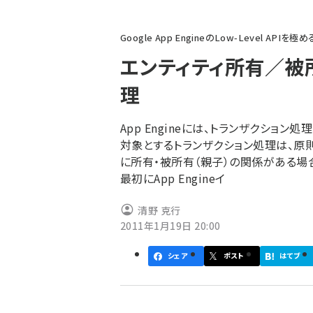
パ
Google App EngineのLow-Level APIを極
ン
エンティティ所有／被
く
理
ず
App Engineには、トランザクショ
対象とするトランザクション処理は、原
に所有・被所有（親子）の関係がある場
最初にApp Engineイ
清野 克行
2011年1月19日 20:00
シェア
ポスト
はてブ