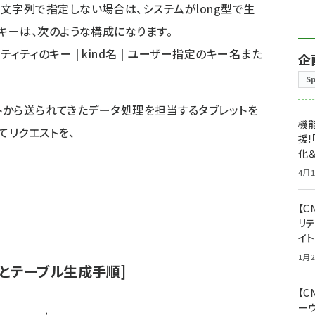
文字列で指定しない場合は、システムがlong型で生
・キーは、次のような構成になります。
ンティティのキー | kind名 | ユーザー指定のキー名また
企
S
ントから送られてきたデータ処理を担当するタブレットを
機能
てリクエストを、
援!
化＆
4月1
【C
リ
イ
1月2
トアとテーブル生成手順]
【
ー