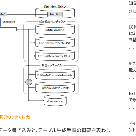
知
1月1
【C
は3
ラ
202
新
能
202
Io
で
202
手順（クリックで拡大）
アイ
アへのデータ書き込みと、テーブル生成手順の概要を表わし
ン