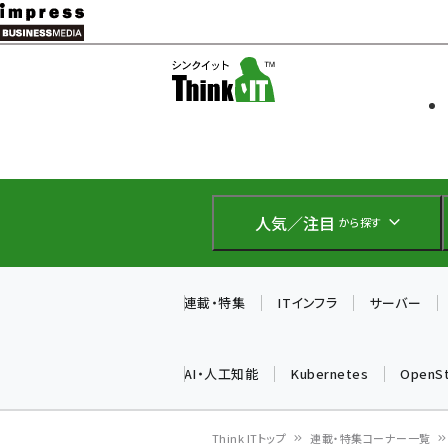
メ
イ
ソフト開発
Think IT
ン
企業IT
コ
製品導入
ン
Web担当者
EC担当者
テ
IoT・AI
ン
DCクラウド
人気／注目
から探す
研究・調査
ツ
エネルギー
に
ドローン
移
連載・特集
ITインフラ
サーバー
教育講座
動
AI・人工知能
Kubernetes
OpenS
Think ITトップ
連載・特集コーナー一覧