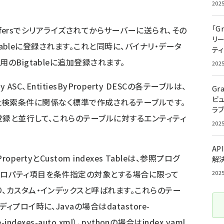
202
「G
Buffersでシリアライズされてからサーバーに送られ、その
リ
.Tableに登録されます。これと同時に、バイナリ・データ
ティ
のBigtableに追加登録されます。
202
perty ASC、EntitiesByProperty DESCの各テーブルは、
Gr
ビ
作成された検索条件に関係なく標準で作成されるテーブルです。
ラ
登録と並行して、これらのテーブルに対するエンティティ
202
AP
PropertyとCustom indexes Tableは、参照プログ
解
プロパティ項目を条件指定の対象とする場合に限って
202
、カスタム・インデックスと呼ばれます。これらのテー
プロイ時に、Javaの場合はdatastore-
indexes-auto.xml）、pythonの場合はindex.yaml