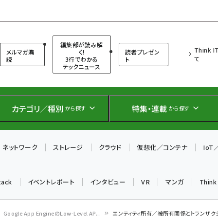
（シンクイット）
編集部が読み解
Think 
メルマガ購
く!
読者プレゼン
て
読
3行でわかる
ト
テックニュース
カテゴリ／種別
特集・連載
から探す
から探す
ネットワーク
ストレージ
クラウド
仮想化／コンテナ
Io
tack
イベントレポート
インタビュー
VR
マンガ
Thin
Google App EngineのLow-Level AP...
エンティティ所有／被所有関係とトランザク