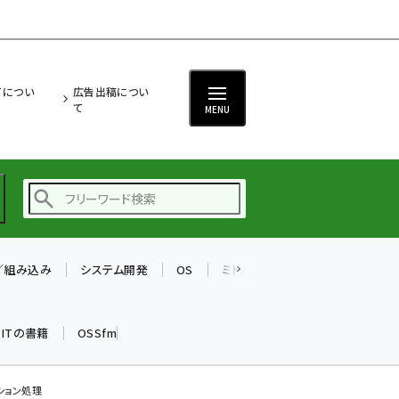
ITについ
広告出稿につい
て
MENU
T／組み込み
システム開発
OS
ミドルウェア
データベース
ai (2486)
加藤銘のチーム貢献～
k ITの書籍
OSSfm
仲間と築いた勝利の絆～
(2308)
iot女子会 (2273)
ション処理