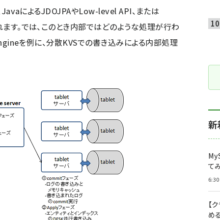
vaによるJDOJPAやLow-level API、または
われます。では、このとき内部ではどのような処理が行わ
Engineを例に、分散KVSでの書き込みによる内部処理
新
My
て
6:30
【
め