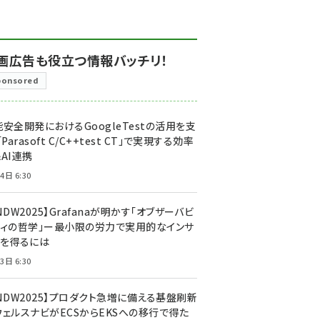
画広告も役立つ情報バッチリ！
ponsored
安全開発におけるGoogleTestの活用を支
「Parasoft C/C++test CT」で実現する効率
AI連携
4日 6:30
NDW2025】Grafanaが明かす「オブザーバビ
ティの哲学」ー最小限の労力で実用的なインサ
トを得るには
3日 6:30
CNDW2025】プロダクト急増に備える基盤刷新
ウェルスナビがECSからEKSへの移行で得た