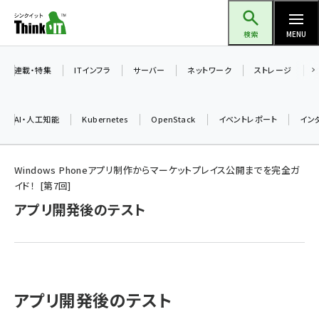
メ
Think IT（シンクイット）
イ
検索
MENU
ン
コ
連載・特集
ITインフラ
サーバー
ネットワーク
ストレージ
ン
テ
AI・人工知能
Kubernetes
OpenStack
イベントレポート
イン
ン
ツ
ai (2470)
に
Windows Phoneアプリ制作からマーケットプレイス公開までを完全ガ
イド！
第
7
回
加藤銘のチーム貢献～仲間と築いた勝利の絆～ (2287)
移
アプリ開発後のテスト
動
iot女子会 (2243)
北海道をのんびり旅する晴山佳須夫のヒント集！ (2000)
drupal (1921)
genai (1464)
アプリ開発後のテスト
ai crunch (1336)