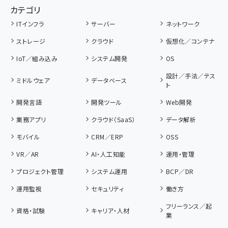
カテゴリ
ITインフラ
サーバー
ネットワーク
ストレージ
クラウド
仮想化／コンテナ
IoT／組み込み
システム開発
OS
設計／手法／テス
ミドルウェア
データベース
ト
開発言語
開発ツール
Web開発
業務アプリ
クラウド（SaaS）
データ解析
モバイル
CRM／ERP
OSS
VR／AR
AI・人工知能
運用・管理
プロジェクト管理
システム運用
BCP／DR
運用監視
セキュリティ
働き方
フリーランス／起
資格・試験
キャリア・人材
業