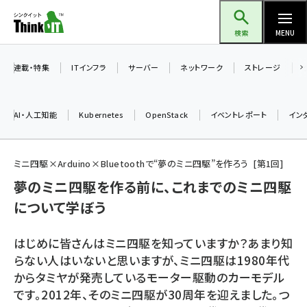
メ
Think IT（シンクイット）
イ
検索
MENU
ン
コ
連載・特集
ITインフラ
サーバー
ネットワーク
ストレージ
ン
テ
AI・人工知能
Kubernetes
OpenStack
イベントレポート
イン
ン
ツ
ai (2529)
に
ミニ四駆×Arduino×Bluetoothで“夢のミニ四駆”を作ろう
第
1
回
加藤銘のチーム貢献～仲間と築いた勝利の絆～ (2363)
移
夢のミニ四駆を作る前に、これまでのミニ四駆
動
について学ぼう
iot女子会 (2312)
北海道をのんびり旅する晴山佳須夫のヒント集！ (2078)
はじめに皆さんはミニ四駆を知っていますか？あまり知
drupal (1991)
らない人はいないと思いますが、ミニ四駆は1980年代
からタミヤが発売しているモーター駆動のカーモデル
genai (1517)
です。2012年、そのミニ四駆が30周年を迎えました。つ
abc123 (1390)