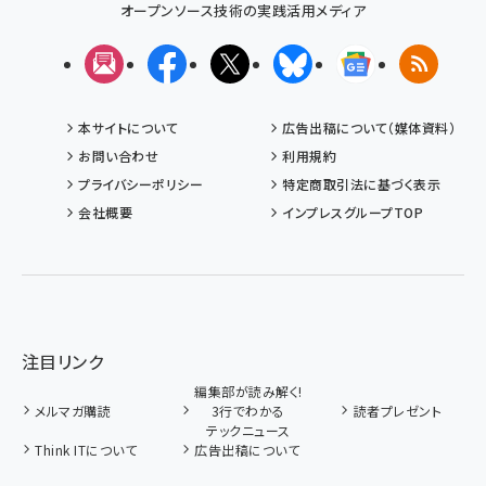
オープンソース技術の実践活用メディア
メルマガ
Facebook
X(エックス)
Bluesky
Googleニュ
RSS
本サイトについて
広告出稿について（媒体資料）
お問い合わせ
利用規約
プライバシーポリシー
特定商取引法に基づく表示
会社概要
インプレスグループTOP
注目リンク
編集部が読み解く!
メルマガ購読
3行でわかる
読者プレゼント
テックニュース
Think ITについて
広告出稿について