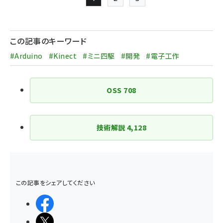
Page
Page
Page
次ページ
ペー
ジ
この記事のキーワード
送
#Arduino
#Kinect
#ミニ四駆
#開発
#電子工作
り
OSS
708
技術解説
4,128
この記事をシェアしてください
シェアする
ポストする