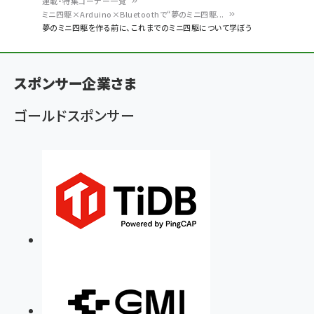
連載・特集コーナー一覧
パ
ミニ四駆×Arduino×Bluetoothで“夢のミニ四駆...
夢のミニ四駆を作る前に、これまでのミニ四駆について学ぼう
ン
く
ず
スポンサー企業さま
ゴールドスポンサー