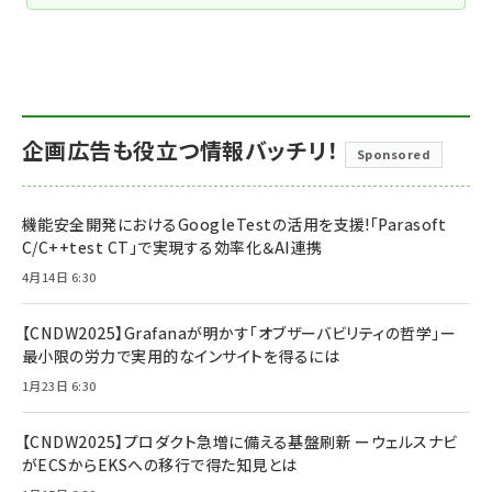
企画広告も役立つ情報バッチリ！
Sponsored
機能安全開発におけるGoogleTestの活用を支援!「Parasoft
C/C++test CT」で実現する効率化＆AI連携
4月14日 6:30
【CNDW2025】Grafanaが明かす「オブザーバビリティの哲学」ー
最小限の労力で実用的なインサイトを得るには
1月23日 6:30
【CNDW2025】プロダクト急増に備える基盤刷新 ーウェルスナビ
がECSからEKSへの移行で得た知見とは