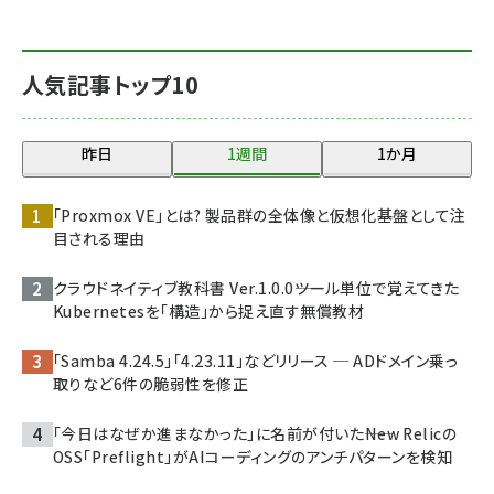
人気記事トップ10
昨日
1週間
1か月
「Proxmox VE」とは? 製品群の全体像と仮想化基盤として注
目される理由
クラウドネイティブ教科書 Ver.1.0.0――ツール単位で覚えてきた
Kubernetesを「構造」から捉え直す無償教材
「Samba 4.24.5」「4.23.11」などリリース ─ ADドメイン乗っ
取りなど6件の脆弱性を修正
「今日はなぜか進まなかった」に名前が付いた――New Relicの
OSS「Preflight」がAIコーディングのアンチパターンを検知