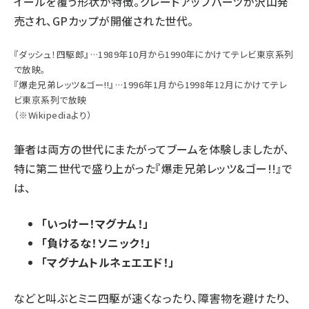
イールを覆う形状が特徴。グレードアップパーツが沢山発
売され、GPカップが開催された世代。
『ダッシュ！四駆郎』…1989年10月から1990年にかけてテレビ東京系列
で放映。
『爆走兄弟レッツ&ゴー!!』…1996年1月から1998年12月にかけてテレ
ビ東京系列で放映
（※Wikipediaより）
筆者は両方の世代にまたがってブームを体験しましたが、
特に第二世代で盛り上がった『爆走兄弟レッツ&ゴー!!』で
は、
「いっけー！マグナム！」
「負けるな！ソニック！」
「マグナムトルネェエエド！」
などと叫ぶとミニ四駆が速くなったり、障害物を避けたり、